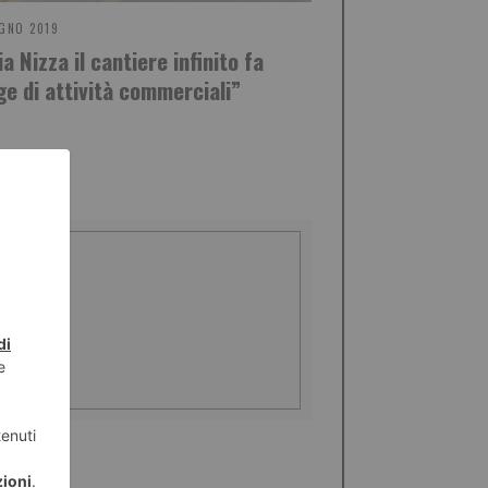
GNO 2019
ia Nizza il cantiere infinito fa
ge di attività commerciali”