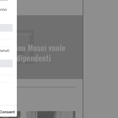
ICOLO SUCCESSIVO
e Torino Musei vuole
re 28 dipendenti