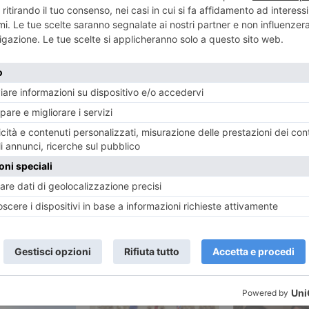
ENTE
ART
el re soldato.
La Fondazion
piangere o
licenzia
re di capire
RECENTI: