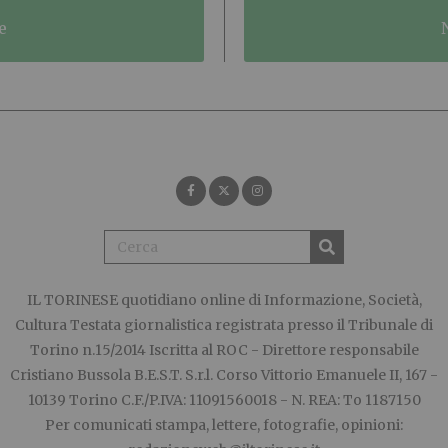
e
IL TORINESE
quotidiano online di Informazione, Società,
Cultura Testata giornalistica registrata presso il Tribunale di
Torino n.15/2014 Iscritta al ROC - Direttore responsabile
Cristiano Bussola B.E.S.T. S.r.l. Corso Vittorio Emanuele II, 167 -
10139 Torino C.F./P.IVA: 11091560018 - N. REA: To 1187150
Per comunicati stampa, lettere, fotografie, opinioni: