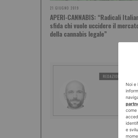
21 GIUGNO 2019
APERI-CANNABIS: “Radicali Italia
sfida chi vuole uccidere il mercat
della cannabis legale”
REDAZIONE IL TORI