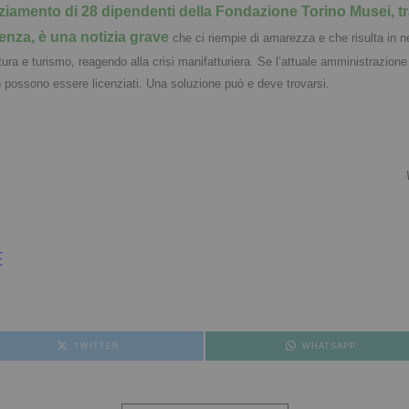
nziamento di 28 dipendenti della Fondazione Torino Musei, tr
enza, è una notizia grave
che ci riempie di amarezza e che risulta in ne
tura e turismo, reagendo alla crisi manifatturiera.
Se l’attuale amministrazione
n possono essere licenziati. Una soluzione può e deve trovarsi.
E
TWITTER
WHATSAPP