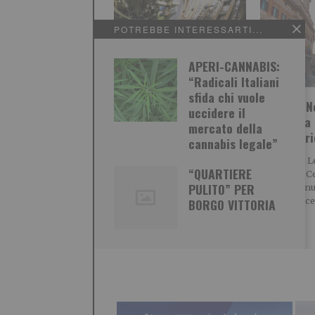
POTREBBE INTERESSARTI...
APERI-CANNABIS:
“Se si capissero le
“Radicali Italiani
grandi ricadute della
sfida chi vuole
Centro? No
TAV, le cose sarebbero
uccidere il
serve una 
diverse”
mercato della
riformatr
cannabis legale”
Caro Direttore, per oltre un
POLITICA Leg
secolo, a partire dalla metà
“QUARTIERE
L’identità: C
dell’800, il Piemonte era alla
PULITO” PER
serve una n
guida
riformatrice
BORGO VITTORIA