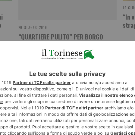
19 GIU
ni
“In v
o
stra
20 GIUGNO 2019
“QUARTIERE PULITO” PER BORGO
VITTORIA
NESE
POST RECENTI