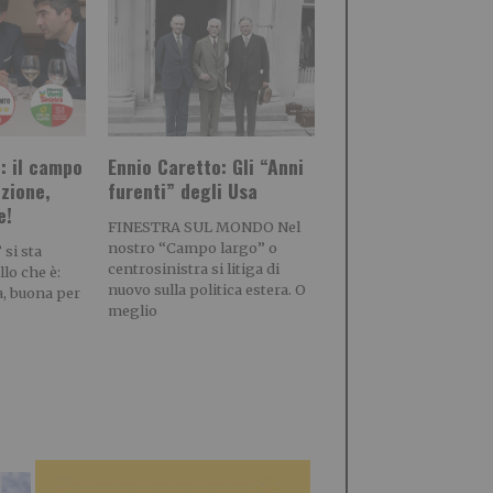
: il campo
Ennio Caretto: Gli “Anni
nzione,
furenti” degli Usa
e!
FINESTRA SUL MONDO Nel
nostro “Campo largo” o
si sta
centrosinistra si litiga di
lo che è:
nuovo sulla politica estera. O
a, buona per
meglio