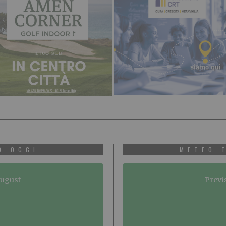
O OGGI
METEO 
August
Previ