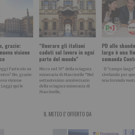
, grazie:
“Onorare gli italiani
PD allo sbando
nuova visione
caduti sul lavoro in ogni
largo è una fi
ice
parte del mondo”
comanda Cont
gi l’articolo su
Nicco nel 70° della sciagura
Il “campo largo” 
entro? No, grazie:
mineraria di Marcinelle “Nel
rivelando per quel
uova visione
settantesimo anniversario
una formula vuot
 Leggi qui le
della sciagura mineraria di
Marcinelle,
IL METEO E' OFFERTO DA