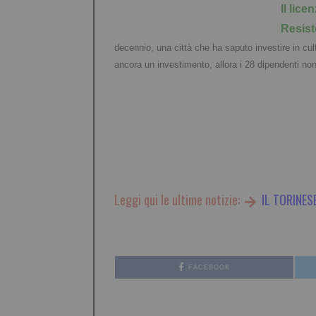
I
l lice
Resist
decennio, una città che ha saputo investire in cul
ancora un investimento, allora i 28 dipendenti no
Leggi qui le ultime notizie:
IL TORINES
FACEBOOK