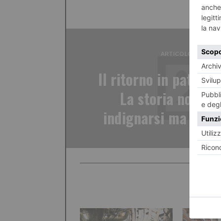
ARTICOLO PRECED
Il ritorno in patria d
La storia non è 
indignarsi ma cerca