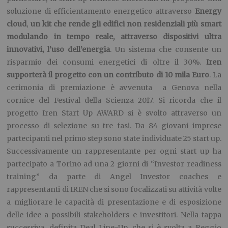
soluzione di efficientamento energetico attraverso
Energy
cloud
,
un kit che rende gli edifici non residenziali più smart
modulando in tempo reale, attraverso dispositivi ultra
innovativi, l’uso dell’energia
. Un sistema che consente un
risparmio dei consumi energetici di oltre il 30%.
Iren
supporterà il progetto con un contributo di 10 mila Euro
. La
cerimonia di premiazione è avvenuta a Genova nella
cornice del Festival della Scienza 2017. Si ricorda che il
progetto Iren Start Up AWARD si è svolto attraverso un
processo di selezione su tre fasi. Da 84 giovani imprese
partecipanti nel primo step sono state individuate 25 start up.
Successivamente un rappresentante per ogni start up ha
partecipato a Torino ad una 2 giorni di “Investor readiness
training” da parte di Angel Investor coaches e
rappresentanti di IREN che si sono focalizzati su attività volte
a migliorare le capacità di presentazione e di esposizione
delle idee a possibili stakeholders e investitori. Nella tappa
successiva, definita Deal Line-Up, che si è svolta a Reggio