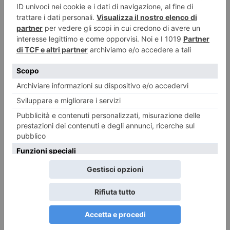
Emergenza idrica, Piemonte e Liguria puntano sugli invasi
«Opere strategiche di interesse nazionale» L’emergenza acqua e la
necessità di programmare nuove infrastrutture per garantire