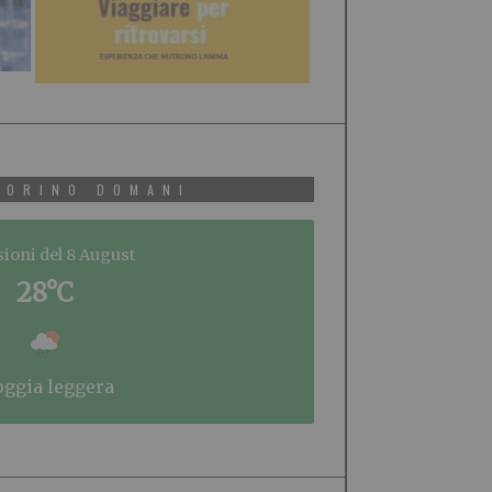
TORINO DOMANI
sioni del 8 August
28°C
ioggia leggera