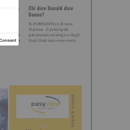
 acquista
Chi dice Donald dice
mbiente
Danno?
solida il
IL PUNTASPILLI di Luca
el settore
Martina Il principale
tando il 66%
patrimonio strategico degli
ietà attiva
Stati Uniti non sono certo