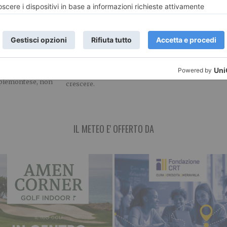
Agriturismi, estate top
ontese e
Iren Ambiente
in Piemonte
richieste dal
il 66% di ETA
 in Regione
Agosto traina la stagione,
Iren Ambiente con
settembre molto
posizionamento n
iventato uno dei
promettente Morandi
dei rifiuti acquis
ttori di
(Agriturist Piemonte): “Il
di ETAmbiente soc
er il comparto
turismo rurale continua a
 piemontese, non
crescere.
IL METEO E' OFFERTO DA