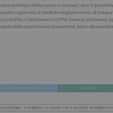
ranza sul futuro della nostra economia”, dice il presid
sporto registrano il risultato migliore mezzi di trasport
nica (+11,8%) e l’alimentare (+6,9%). Francia, Germania, 
ipali delle esportazioni piemontesi. Asti e Alessandria 
E
TWITTER
WHATSAPP
ELLO NAZIONALE. IL PIEMONTE È LA REGIONE CON IL MAGGIORE INCREMENTO NEI