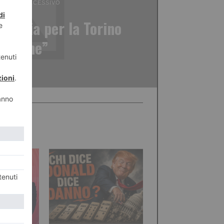
ICOLO SUCCESSIVO
atoria per la Torino
– Lione”