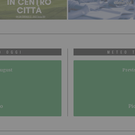
O OGGI
METEO 
August
Previ
no
p