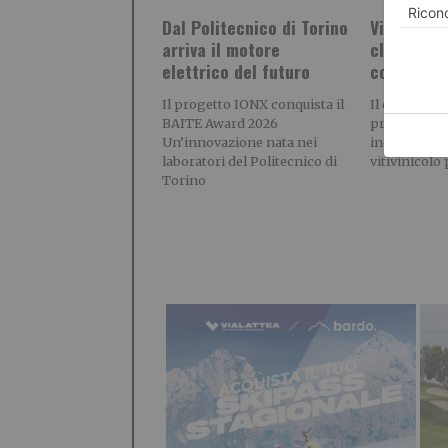
Dal Politecnico di Torino
Vino piem
arriva il motore
clima: le 
elettrico del futuro
confronto
Il progetto IONX conquista il
Il clima è d
BAITE Award 2026
principali fa
Un’innovazione nata nei
incertezza p
laboratori del Politecnico di
vitivinicolo
Torino