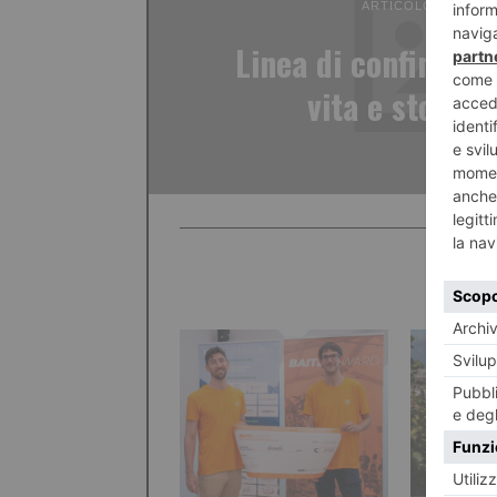
ARTICOLO PRECED
Linea di confine. S
vita e storie 