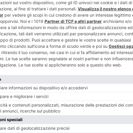
ENTE
ART
pigolature di
No-Tav: “mor
torinesi
RECENTI: