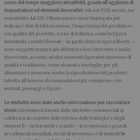
corso del tempo maggiore attrattività, grazie all’aggiunta di
inquadrature ed elementi decorativi.
Già nel XVIII secolo, ma
soprattutto dal XIX, l’illustrazione viene impiegata per
indicare i dati di fabbricazione, l’importanza del produttore
e la qualità del prodotto. Icone di bellezza, come la figura
femminile, i motivi floreali – in particolare in epoca liberty –,
sono soggetti sempre più diffusi tra fine Ottocento e inizio
Novecento, accanto ad altri elementi figurativi sinonimo di
qualità e tradizione, come stemmi e medaglie; per gli
alimentari è presente anche la riproduzione del prodotto,
talvolta all’interno di composizioni più complesse, con
animali, paesaggi e figure.
Le etichette sono state anche un’occasione per raccontare
storie.
Un tempo il trionfo delle etichette commerciali si
celebrava al cospetto delle vetrine delle botteghe e degli
empori: lì – su barattoli e scatole – si scoprivano i grandi
accadimenti mondiali, ricchi di avventura e di simboli:
le