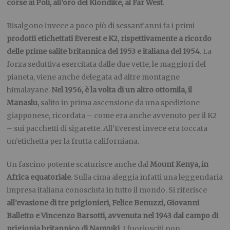
corse ai Poli, all’oro del Klondike, al Far West
.
Risalgono invece a poco più di sessant’anni fa i primi
prodotti etichettati Everest e K2
,
rispettivamente a ricordo
delle prime salite britannica del 1953 e italiana del 1954
. La
forza seduttiva esercitata dalle due vette, le maggiori del
pianeta, viene anche delegata ad altre montagne
himalayane.
Nel 1956, è la volta di un altro ottomila, il
Manaslu
, salito in prima ascensione da una spedizione
giapponese, ricordata – come era anche avvenuto per il K2
– sui pacchetti di sigarette. All’Everest invece era toccata
un’etichetta per la frutta californiana.
Un fascino potente scaturisce anche dal
Mount Kenya, in
Africa equatoriale
. Sulla cima aleggia infatti una leggendaria
impresa italiana conosciuta in tutto il mondo. Si riferisce
all’evasione di tre prigionieri, Felice Benuzzi, Giovanni
Balletto e Vincenzo Barsotti, avvenuta nel 1943 dal campo di
prigionia britannico di Nanyuki
. I fuoriusciti non