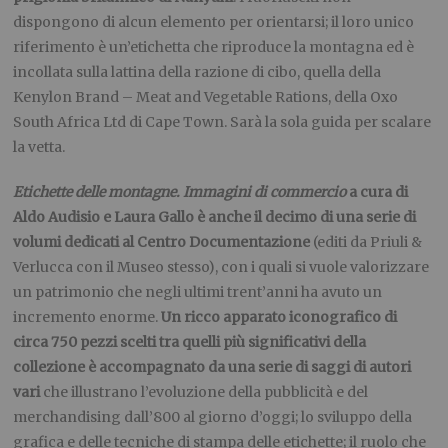
dispongono di alcun elemento per orientarsi; il loro unico
riferimento è un’etichetta che riproduce la montagna ed è
incollata sulla lattina della razione di cibo, quella della
Kenylon Brand – Meat and Vegetable Rations, della Oxo
South Africa Ltd di Cape Town. Sarà la sola guida per scalare
la vetta.
Etichette delle montagne. Immagini di commercio
a cura di
Aldo Audisio e Laura Gallo è anche il decimo di una serie di
volumi dedicati al Centro Documentazione
(editi da Priuli &
Verlucca con il Museo stesso), con i quali si vuole valorizzare
un patrimonio che negli ultimi trent’anni ha avuto un
incremento enorme.
Un ricco apparato iconografico di
circa 750 pezzi scelti tra quelli più significativi della
collezione è accompagnato da una serie di saggi di autori
vari
che illustrano l’evoluzione della pubblicità e del
merchandising dall’800 al giorno d’oggi; lo sviluppo della
grafica e delle tecniche di stampa delle etichette; il ruolo che