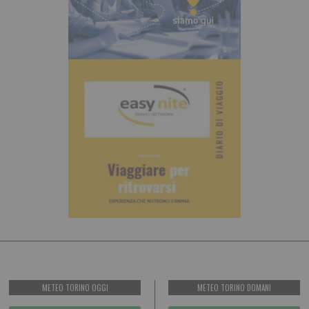
METEO TORINO OGGI
METEO TORINO DOMANI