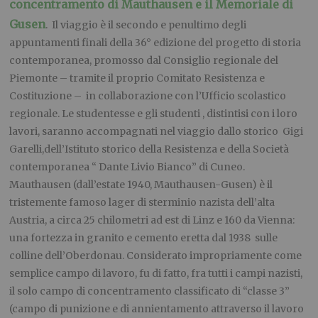
concentramento di Mauthausen e il Memoriale di
Gusen
. Il viaggio è il secondo e penultimo degli
appuntamenti finali della 36° edizione del progetto di storia
contemporanea, promosso dal Consiglio regionale del
Piemonte – tramite il proprio Comitato Resistenza e
Costituzione – in collaborazione con l’Ufficio scolastico
regionale. Le studentesse e gli studenti , distintisi con i loro
lavori, saranno accompagnati nel viaggio dallo storico Gigi
Garelli,dell’Istituto storico della Resistenza e della Società
contemporanea “ Dante Livio Bianco” di Cuneo.
Mauthausen (dall’estate 1940, Mauthausen-Gusen) è il
tristemente famoso lager di sterminio nazista dell’alta
Austria, a circa 25 chilometri ad est di Linz e 160 da Vienna:
una fortezza in granito e cemento eretta dal 1938 sulle
colline dell’Oberdonau. Considerato impropriamente come
semplice campo di lavoro, fu di fatto, fra tutti i campi nazisti,
il solo campo di concentramento classificato di “classe 3”
(campo di punizione e di annientamento attraverso il lavoro