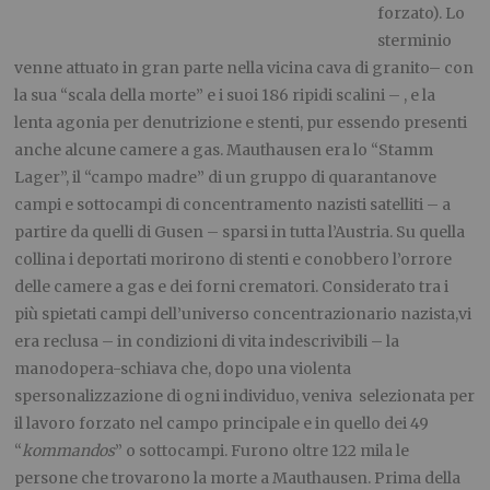
forzato). Lo
sterminio
venne attuato in gran parte nella vicina cava di granito– con
la sua “scala della morte” e i suoi 186 ripidi scalini – , e la
lenta agonia per denutrizione e stenti, pur essendo presenti
anche alcune camere a gas. Mauthausen era lo “Stamm
Lager”, il “campo madre” di un gruppo di quarantanove
campi e sottocampi di concentramento nazisti satelliti – a
partire da quelli di Gusen – sparsi in tutta l’Austria. Su quella
collina i deportati morirono di stenti e conobbero l’orrore
delle camere a gas e dei forni crematori. Considerato tra i
più spietati campi dell’universo concentrazionario nazista,vi
era reclusa – in condizioni di vita indescrivibili – la
manodopera-schiava che, dopo una violenta
spersonalizzazione di ogni individuo, veniva selezionata per
il lavoro forzato nel campo principale e in quello dei 49
“
kommandos
” o sottocampi. Furono oltre 122 mila le
persone che trovarono la morte a Mauthausen. Prima della