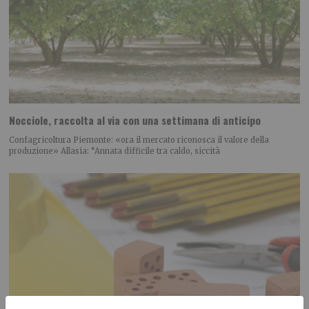
Nocciole, raccolta al via con una settimana di anticipo
Confagricoltura Piemonte: «ora il mercato riconosca il valore della
produzione» Allasia: “Annata difficile tra caldo, siccità