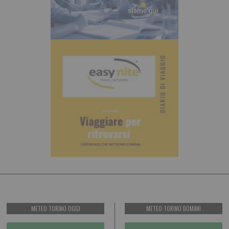
METEO TORINO OGGI
METEO TORINO DOMANI