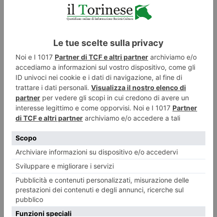
Piemonte, il Pil cresce dello 0,86%. Costruzioni e turismo
sostengono l’economia, ma rallenta il lavoro
L’economia piemontese continua a crescere, ma lo fa con ritmi moderati e
con segnali contrastanti. Secondo