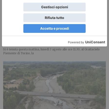
A Cortemilia la 72ª Fiera Nazionale della Nocciola
Si è tenuta questa mattina, lunedì 3 agosto alle ore 11.30, al Grattacielo
Piemonte di Torino, la