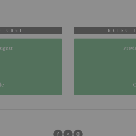
O OGGI
METEO 
August
Previ
le