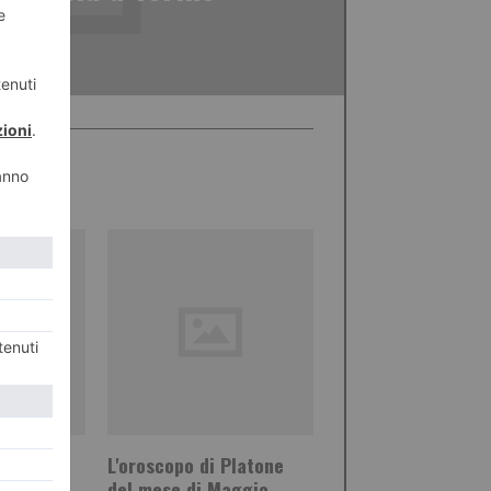
copo di
L'oroscopo di Platone
del mese di Maggio