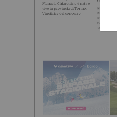
Manuela Chiarottino è nata e
Informazio
vive in provincia di Torino.
Di questi te
Vincitrice del concorso
lavoratori 
avranno mai
Se