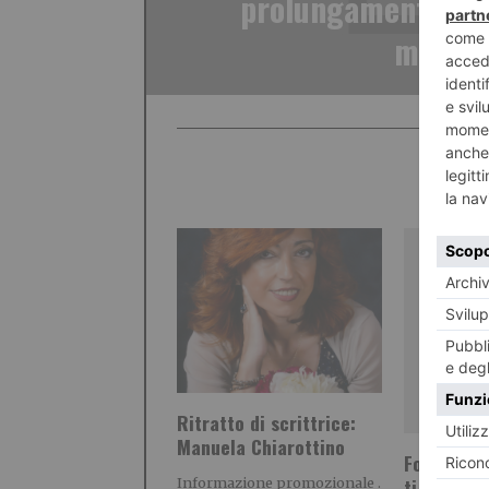
prolungamento. O
milioni
Ritratto di scrittrice:
Manuela Chiarottino
Fondo pen
ti convien
Informazione promozionale .