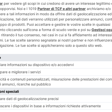
pera da 300
RECENTI:
sione: perché
Giugno: l'oroscopo di
Giugno: l’oros
e
Platone
Platone