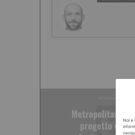
ARTICOLO PRECED
Metropolitana lin
progetto defini