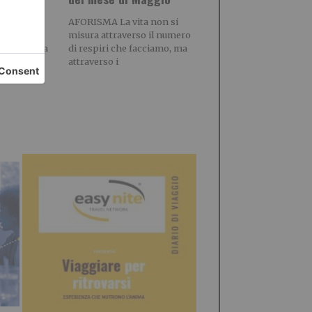
ranza è
AFORISMA La vita non si
i, che
misura attraverso il numero
 e canta la
di respiri che facciamo, ma
attraverso i