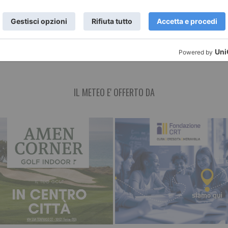
ne commerciale
AFORISMA La speranza è
AFORISMA La spe
mpi molti
qualcosa con le ali, che
qualcosa con le al
si domandano se
dimora nell’anima e canta la
dimora nell’anima
 una pensione.
melodia senza
melodia senza
IL METEO E' OFFERTO DA