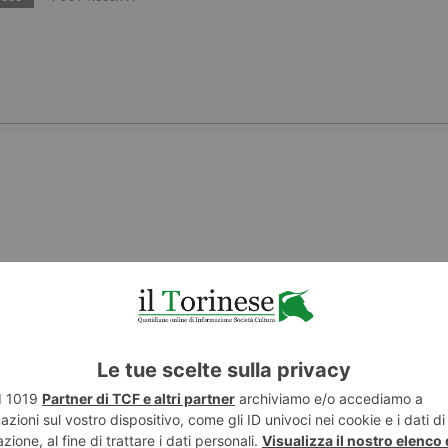
ENTE
ea 1, ok al
ART
tivo del
Giuliano