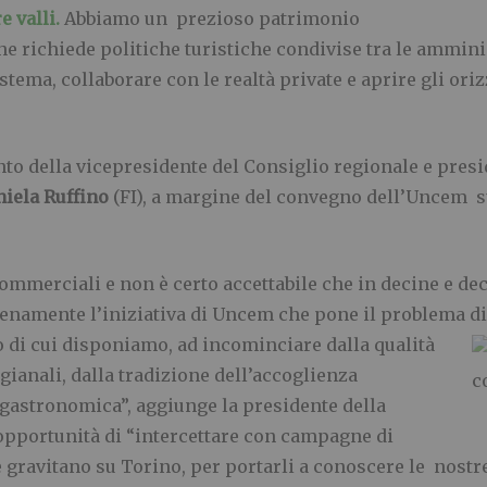
e valli.
Abbiamo un prezioso patrimonio
che richiede politiche turistiche condivise tra le ammin
ema, collaborare con le realtà private e aprire gli orizz
to della vicepresidente del Consiglio regionale e presi
iela Ruffino
(FI), a margine del convegno dell’Uncem su
 commerciali e non è certo accettabile che in decine e d
ienamente l’iniziativa di Uncem che pone il problema d
di cui disponiamo, ad incominciare dalla qualità
igianali, dalla tradizione dell’accoglienza
ogastronomica”, aggiunge la presidente della
’opportunità di “intercettare con campagne di
e gravitano su Torino, per portarli a conoscere le nostr