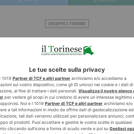
TWITTER
WHATSAPP
SVILUPPO E TURISMO
NESE
POST RECENTI