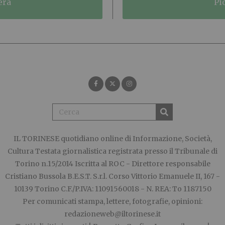
era
p
IL TORINESE
quotidiano online di Informazione, Società,
Cultura Testata giornalistica registrata presso il Tribunale di
Torino n.15/2014 Iscritta al ROC - Direttore responsabile
Cristiano Bussola B.E.S.T. S.r.l. Corso Vittorio Emanuele II, 167 -
10139 Torino C.F./P.IVA: 11091560018 - N. REA: To 1187150
Per comunicati stampa, lettere, fotografie, opinioni:
redazioneweb@iltorinese.it