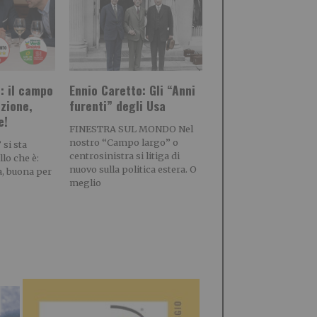
: il campo
Ennio Caretto: Gli “Anni
nzione,
furenti” degli Usa
e!
FINESTRA SUL MONDO Nel
nostro “Campo largo” o
si sta
centrosinistra si litiga di
lo che è:
nuovo sulla politica estera. O
a, buona per
meglio