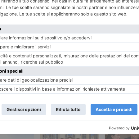
ENTE
ART
ssicato dal
Still 
na bruciata
RECENTI: