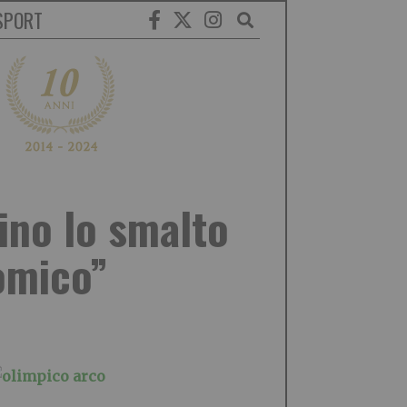
SPORT
ino lo smalto
nomico”