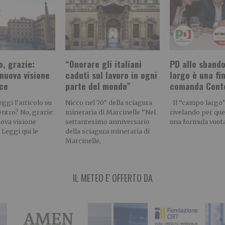
, grazie:
“Onorare gli italiani
PD allo sbando
nuova visione
caduti sul lavoro in ogni
largo è una fi
ice
parte del mondo”
comanda Cont
gi l’articolo su
Nicco nel 70° della sciagura
Il “campo largo” 
entro? No, grazie:
mineraria di Marcinelle “Nel
rivelando per quel
uova visione
settantesimo anniversario
una formula vuot
 Leggi qui le
della sciagura mineraria di
Marcinelle,
IL METEO E' OFFERTO DA