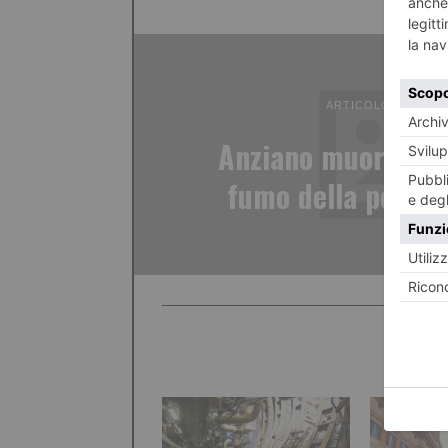
ARTICOLO PRECED
Anziano muore into
fumo della poltro