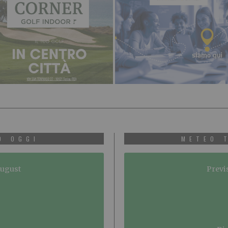
O OGGI
METEO 
August
Previ