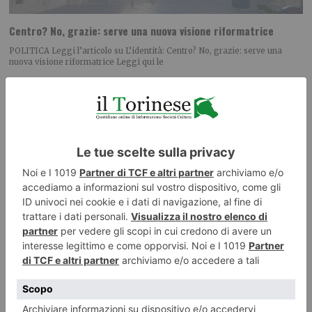
Centro? No, grazie: serve una nuova visione riformatrice
POLITICA Leggi l’articolo su L’identità: Centro? No, grazie: serve una
nuova visione riformatrice Leggi qui le