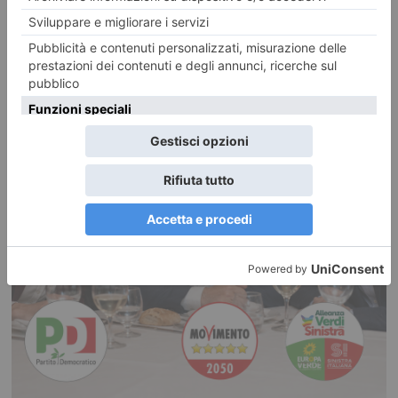
“Onorare gli italiani caduti sul lavoro in ogni parte del mondo”
Nicco nel 70° della sciagura mineraria di Marcinelle “Nel settantesimo
anniversario della sciagura mineraria di Marcinelle,