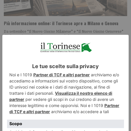
Più informazione online: il Torinese apre a Milano e Genova
Da settembre “Il Nuovo Giorno Milanese” e “Il Nuovo Giorno Genovese”
L’informazione si amplia, mantenendo lo