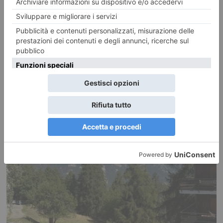
Incroci più accessibili: segnalatori acustici e chiamata per
quattro semafori trafficati
Quattro importanti incroci cittadini saranno dotati di nuovi dispositivi
acustici e sistemi di chiamata per