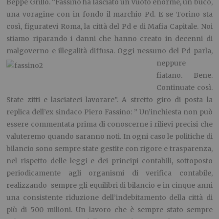
Beppe Grillo. “Fassino ha lasciato un vuoto enorme, un buco,
una voragine con in fondo il marchio Pd. E se Torino sta
così, figuratevi Roma, la città del Pd e di Mafia Capitale. Noi
stiamo riparando i danni che hanno creato in decenni di
malgoverno e illegalità
diffusa. Oggi nessuno del Pd parla,
neppure
fiatano. Bene.
Continuate così.
State zitti e lasciateci lavorare”. A stretto giro di posta la
replica dell’ex sindaco Piero Fassino: ” Un’inchiesta non può
essere commentata prima di conoscerne i rilievi precisi che
valuteremo quando saranno noti. In ogni caso le politiche di
bilancio sono sempre state gestite con rigore e trasparenza,
nel rispetto delle leggi e dei principi contabili, sottoposto
periodicamente agli organismi di verifica contabile,
realizzando sempre gli equilibri di bilancio e in cinque anni
una consistente riduzione dell’indebitamento della città di
più di 500 milioni. Un lavoro che è sempre stato sempre