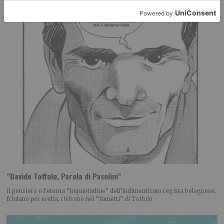
“Davide Toffolo, Parola di Pasolini”
Il pensiero e l’eterna “inquietudine” dell’indimenticato regista bolognese,
friulano per scelta, rivivono nei “fumetti” di Toffolo