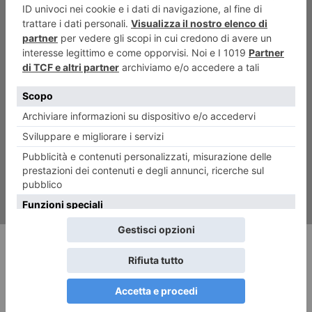
ARTICOLO SUCCESSIVO
33 editori piemontesi alla
Buchmesse
RECENTI: