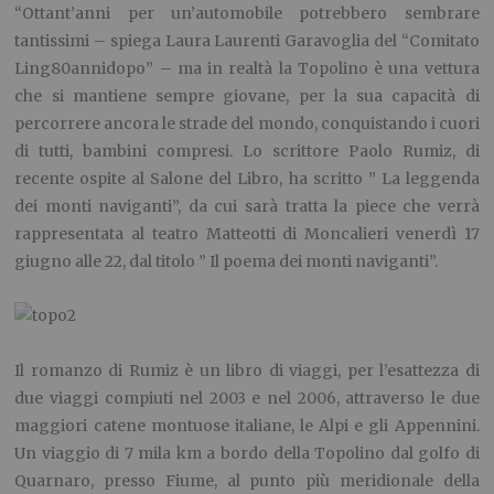
“Ottant’anni per un’automobile potrebbero sembrare
tantissimi – spiega Laura Laurenti Garavoglia del “Comitato
Ling80annidopo” – ma in realtà la Topolino è una vettura
che si mantiene sempre giovane, per la sua capacità di
percorrere ancora le strade del mondo, conquistando i cuori
di tutti, bambini compresi. Lo scrittore Paolo Rumiz, di
recente ospite al Salone del Libro, ha scritto ” La leggenda
dei monti naviganti”, da cui sarà tratta la piece che verrà
rappresentata al teatro Matteotti di Moncalieri venerdì 17
giugno alle 22, dal titolo ” Il poema dei monti naviganti”.
Il romanzo di Rumiz è un libro di viaggi, per l’esattezza di
due viaggi compiuti nel 2003 e nel 2006, attraverso le due
maggiori catene montuose italiane, le Alpi e gli Appennini.
Un viaggio di 7 mila km a bordo della Topolino dal golfo di
Quarnaro, presso Fiume, al punto più meridionale della