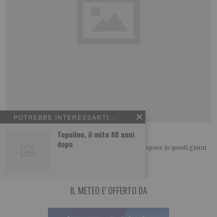
POTREBBE INTERESSARTI...
A confronto le opere di Reycend e Delleani
Topolino, il mito 80 anni
dopo
La mostra che la Galleria Aversa di via Cavour 13 propone in questi giorni
mette a
IL METEO E' OFFERTO DA