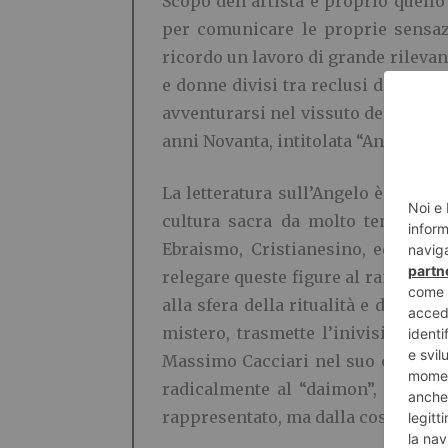
Scopo dell’artista è proprio quello
per comunicare le proprie sensazi
ricordo un lavoro di grande rilevanz
e donne divisi tra reclusi del carc
avventurarsi nel vissuto delle pers
anni Novanta, intitolata “Angeli”.
La letteratura sull’Angelo è stermi
cultura sacra da molto tempo, a 
Ebraismo, Cristianesino, ed Islam
relegare queste figure al rango di 
alla sfera della ritualità e dell’in
mistero, trasmette l’inivisibile i
Massimo Cacciari nel suo celebre 
radicalmente al “daimon”, quello c
rappresentato, ma dalla cosa all’ini