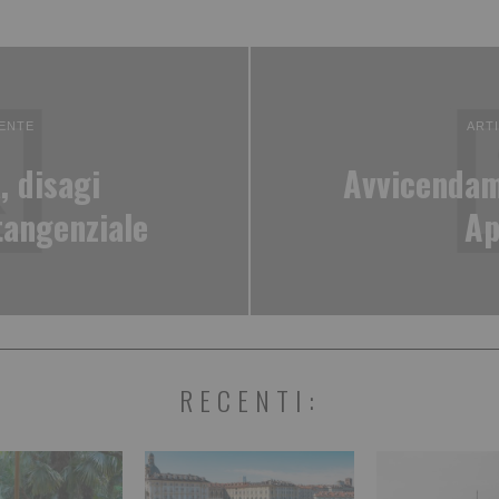
ENTE
ART
, disagi
Avvicendam
 tangenziale
Ap
RECENTI: