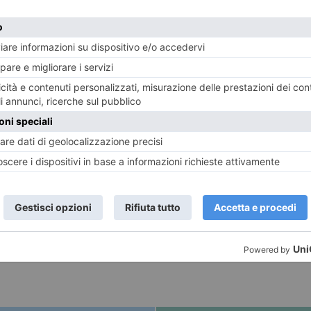
e messaggeri della nostra contemporaneità, scelti per l
ransgender.Tutte persone detentrici di un corpo in tras
 in una dimensione di transito, dove l’azione che con
ne corporali, e trarre da loro esempio e conforto. Il ti
pacità di evocazione, ed è “Hora fugit”, che si traduce in 
 dimensione del transito e del passaggio, come in fo
ndusse verso la dimensione di un nuovo millennio in c
 ma convinti della necessità di agire ed operare.
E