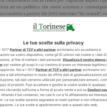
 di confrontarsi con la realtà per coglierne aspetti ripo
oni ad un pubblico che vuole scuotere e coinvolgere.
a condotto a partire dal 2002 intitolato “Sic transit”, 
ere torinese delle Vallette e soggetti comuni, lasciando 
one rappresentate proiettandolo nel proprio, fanno part
nata. Questa figura mitica, messaggero tra il divino e
partire da religioni come lo zoroastrismo per prose
. Il razionalismo moderno, imperante tra il Settecen
anticaglie, di superstizioni superflue. Il pensiero dell
conscio, ha rivalutato il ruolo educativo dell’Angelo, p
n quanto invisibile, andando oltre la dimensione concr
saggio “L’Angelo necessario” : “L’Angelo è l’ermeneut
he guida fuori dalla lettera quello che non va, non gi
visibile”.