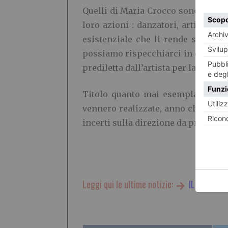
Quelli di Maria Crocco sono angeli 
loro azioni : danzatori, artisti, t
esistenziale che li rende sospesi
possiamo rispecchiarci in queste ico
prediletta dall’artista per la sua ca
Titolo quanto mai esemplare della
vennero realizzate, anno che ci co
incerti sulla direzione da prendere,
Leggi qui le ultime notizie:
IL TORINES