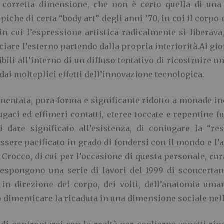
a corretta dimensione, che non è certo quella di una 
ipiche di certa “body art” degli anni ’70, in cui il corp
 cui l’espressione artistica radicalmente si liberava,
are l’esterno partendo dalla propria interiorità.Ai gior
ibili all’interno di un diffuso tentativo di ricostruire u
dai molteplici effetti dell’innovazione tecnologica.
mmentata, pura forma e significante ridotto a monade in
a fugaci ed effimeri contatti, eteree toccate e repentine
i dare significato all’esistenza, di coniugare la “re
sere pacificato in grado di fondersi con il mondo e l’a
 Crocco, di cui per l’occasione di questa personale, c
 espongono una serie di lavori del 1999 di sconcertant
a in direzione del corpo, dei volti, dell’anatomia uma
 dimenticare la ricaduta in una dimensione sociale nella