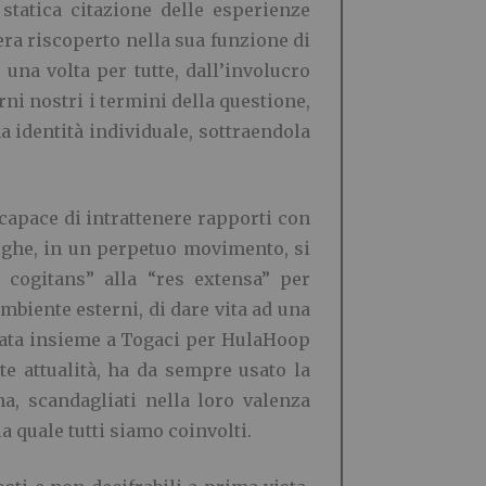
statica citazione delle esperienze
o era riscoperto nella sua funzione di
 una volta per tutte, dall’involucro
ni nostri i termini della questione,
na identità individuale, sottraendola
capace di intrattenere rapporti con
 fughe, in un perpetuo movimento, si
s cogitans” alla “res extensa” per
mbiente esterni, di dare vita ad una
urata insieme a Togaci per HulaHoop
e attualità, ha da sempre usato la
na, scandagliati nella loro valenza
 quale tutti siamo coinvolti.