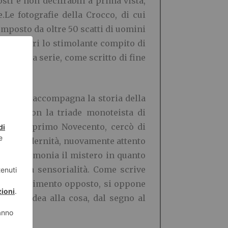
sti e non decifrabili a prima vista,
Le fotografie della Crocco, di cui
composto da oltre 50 scatti di uomini
ai fruitori lo stimolante compito di
e di una serie, come scritto di fine
 l’umano, accompagna la storia della
guire con la triade monoteista di
to ed il primo Novecento, cercò di
a post modernità, nuovamente attento
erchè testimonia il mistero in quanto
eta della sensorialità. Come scrive
a del movimento opposto, si oppone
à dall’idea alla cosa, dal segno al