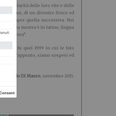
’esemplarità delle loro vite e delle
formazione, di un divenire fisico ed
ta è sempre quella successiva. Noi
tolo della mostra è in latino, lingua
“Fugge l’ora”.
ndo lo fu quel 1999 in cui le foto
ui, per l’appunto, siamo sospesi ed
Edoardo Di Mauro
, novembre 2015.