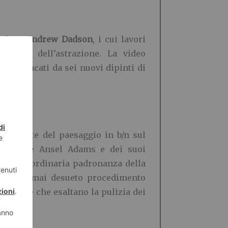
nadese
Andrew Dadson
, i cui lavori
bilità dell’astrazione. La video
 affiancati da sei nuovi dipinti di
pus.
nterprete del paesaggio in b/n sul
nticabile Ansel Adams e dei suoi
. La straordinaria padronanza della
 con l’ormai desueto procedimento
baritate che esaltano la pulizia dei