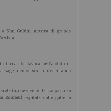
a a
Nan Goldin
: mostra di grande
artista.
sta turca che lavora nell’ambito di
e paesaggio come storia presentando
rarefatta, che vive nella trasparenza
ie Romieul
ospitata dalle galleria