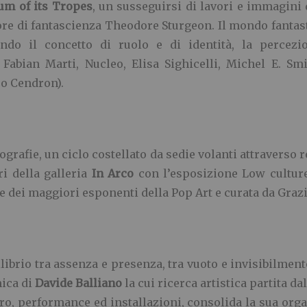
um of its Tropes
, un susseguirsi di lavori e immagini 
ore di fantascienza Theodore Sturgeon. Il mondo fantas
ndo il concetto di ruolo e di identità, la percezion
Fabian Marti, Nucleo, Elisa Sighicelli, Michel E. Smit
o Cendron).
rafie, un ciclo costellato da sedie volanti attraverso re
ri della galleria
In Arco
con l’esposizione Low culture
re dei maggiori esponenti della Pop Art e curata da Gra
ilibrio tra assenza e presenza, tra vuoto e invisibilmen
mica di
Davide Balliano
la cui ricerca artistica partita da
ibro, performance ed installazioni, consolida la sua org