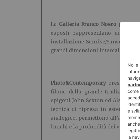
La
Galleria Franco Noero
present
esposti rappresentano una conti
installazione Sunrise/Sunset e un 
grandi dimensioni intercalati da a
Photo&Contemporary
present
Aft
filone della grande tradizione 
epigoni John Sexton ed Alan Ross, 
tecnica di ripresa in esterni co
analogico, permettono all’autore di
banchi e la profondità dei valori ton