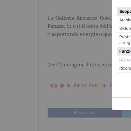
La
Galleria Riccardo Costantini 
Ponzio
, in cui il tema dell’onda, 
trasportando energia o quantità di 
(Nell’immagine: Francesco Bosso,
Leggi qui le ultime notizie:
IL TORINES
FACEBOOK