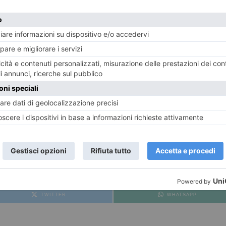
Contemporary
presenta
Waves
: doppia perosnale con 
intesa come perturbazione che nasce da una sorgente e 
moto, è interpretato con suoni, linguaggio, forme, mate
Fading
, 2015)
E
TWITTER
WHATSAPP