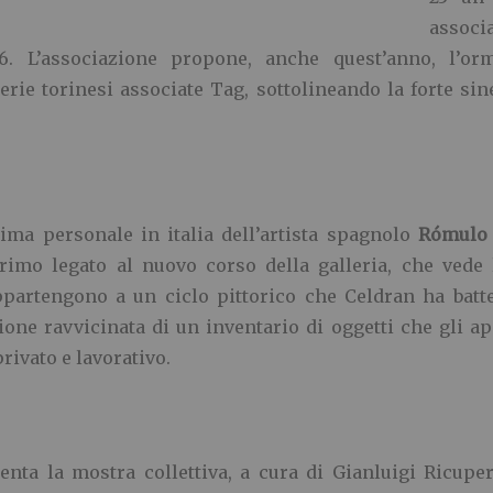
associ
016. L’associazione propone, anche quest’anno, l’or
lerie torinesi associate Tag, sottolineando la forte s
ima personale in italia dell’artista spagnolo
Ró
mulo 
rimo legato al nuovo corso della galleria, che vede l
partengono a un ciclo pittorico che Celdran ha batte
ione ravvicinata di un inventario di oggetti che gli a
ivato e lavorativo.
nta la mostra collettiva, a cura di Gianluigi Ricuper