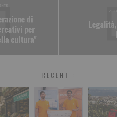
ENTE
ART
erazione di
Legalità,
creativi per
lla cultura"
RECENTI: