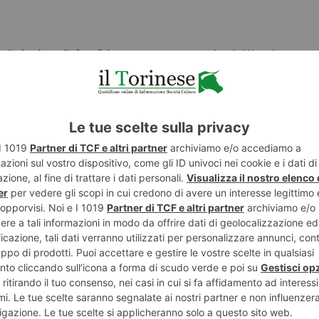
a
Painting (Islands)
, mostra personale dell’artista ca
nuazione dei propri esperimenti intorno alle possi
nuovo lavoro fotografico della serie Cuneiforms saranno
lcuni dipinti “re-stretch” che compongono un unico cor
er Dark
,
second personale di
Francesco Bosso
noto i
americana di Edward, Brett, Kim Weston, dell’indime
con i quali l’autore ha collaborato a lungo negli USA
n grande formato e il virtuosismo in camera oscura
 ottenere meravigliose stampe su rare e pregiate carte 
ali e dei contrasti.