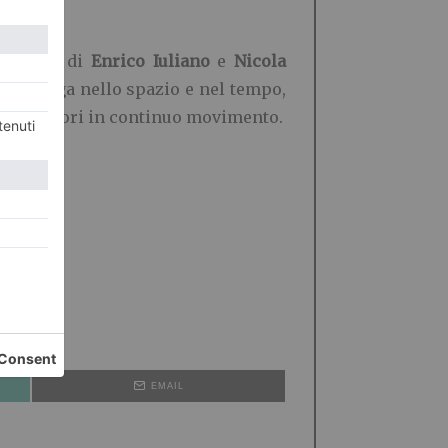
i lavori di
Enrico Iuliano
e
Nicola
si propaga nello spazio e nel tempo,
ria e colori in continuo movimento.
EMAIL