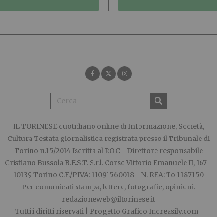
IL TORINESE
quotidiano online di Informazione, Società,
Cultura Testata giornalistica registrata presso il Tribunale di
Torino n.15/2014 Iscritta al ROC - Direttore responsabile
Cristiano Bussola B.E.S.T. S.r.l. Corso Vittorio Emanuele II, 167 -
10139 Torino C.F./P.IVA: 11091560018 - N. REA: To 1187150
Per comunicati stampa, lettere, fotografie, opinioni:
redazioneweb@iltorinese.it
Tutti i diritti riservati | Progetto Grafico
Increasily.com
|