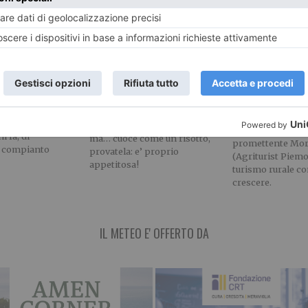
Agriturismi, e
da cosa?
Pasta risottata alla
in Piemonte
mediterranea
FIA LETTERE
Agosto traina la 
TE Ebbi modo,
Avete letto bene, e’ una pasta
settembre molto
i fa, di
ma… cuoce come un risotto,
promettente Mor
l compianto
provatela: e’ proprio
(Agriturist Piemo
appetitosa!
turismo rurale co
crescere.
IL METEO E' OFFERTO DA