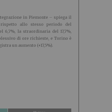
ntegrazione in Piemonte – spiega il
ispetto allo stesso periodo del
l 6,7%, la straordinaria del 17,7%,
essivo di ore richieste, e Torino è
gistra un aumento (+17,5%).