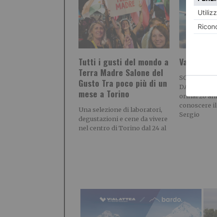
Tutti i gusti del mondo a
Vacanza… 
Terra Madre Salone del
SOCIOGRA
Gusto Tra poco più di un
DAL PRESEN
mese a Torino
ormai 20 ann
conoscere i
Una selezione di laboratori,
Sergio
degustazioni e cene da vivere
nel centro di Torino dal 24 al