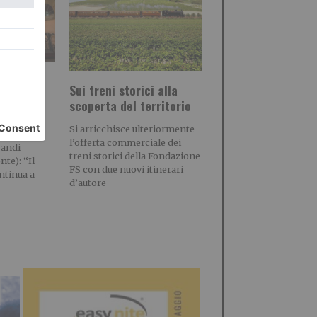
state top
Sui treni storici alla
scoperta del territorio
stagione,
Si arricchisce ulteriormente
l’offerta commerciale dei
andi
treni storici della Fondazione
nte): “Il
FS con due nuovi itinerari
ntinua a
d’autore