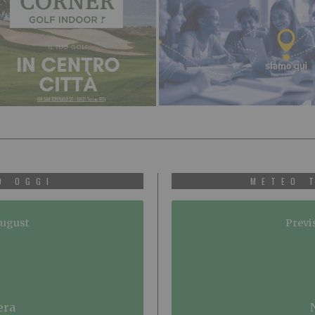
O OGGI
METEO 
August
Previ
era