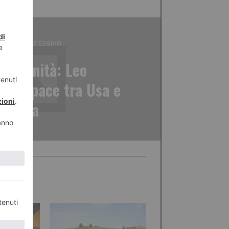
ICOLO SUCCESSIVO
de l'Unità: Leo
e di pace tra Usa e
Cuba