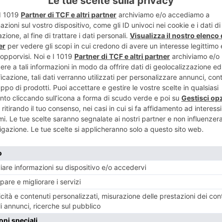
ART
ENTE
Festa 
o Nervi? Le
ambasciator
tori su Fb
RECENTI: