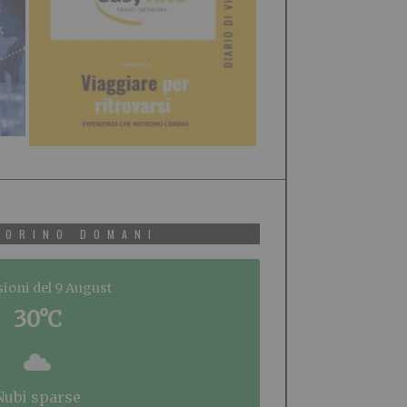
TORINO DOMANI
sioni del 9 August
30°C
nubi sparse