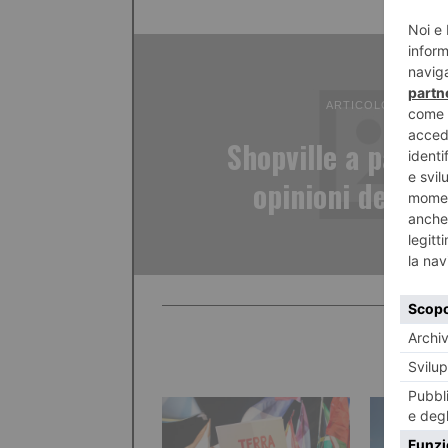
ARTICOLO PRECED
Shopville a palazz
opinioni dei let