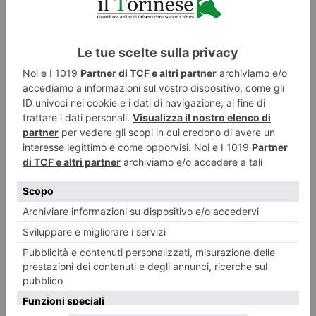
Ryo Kato, l’artista nipponico tutto da scoprire
La mostra nel prossimo marzo 2027 È un artista di origini giapponesi Ryo
Kato, ha quasi