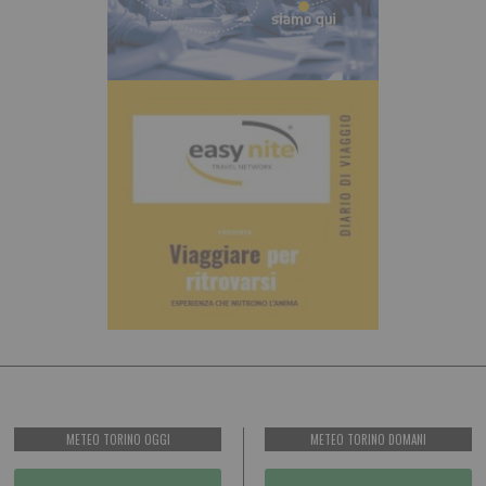
METEO TORINO OGGI
METEO TORINO DOMANI