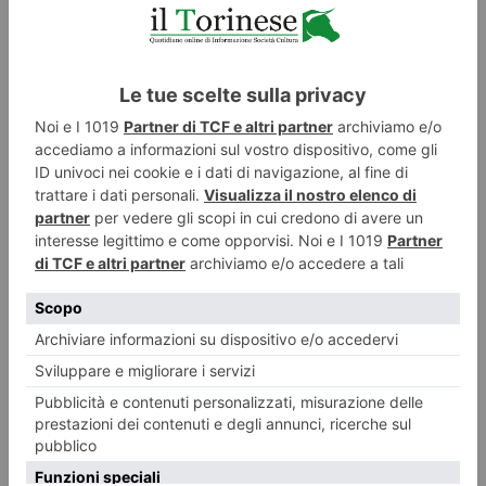
Artigianato piemontese, segnali di ripresa nel terzo trimestre
ma i saldi restano negativi
Piccoli segnali di miglioramento per l’artigianato piemontese, anche se il
quadro economico continua a essere caratterizzato