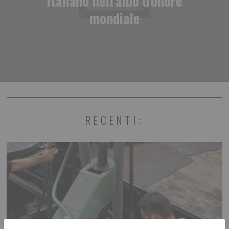
italiano nell'albo d'onore
mondiale
RECENTI: