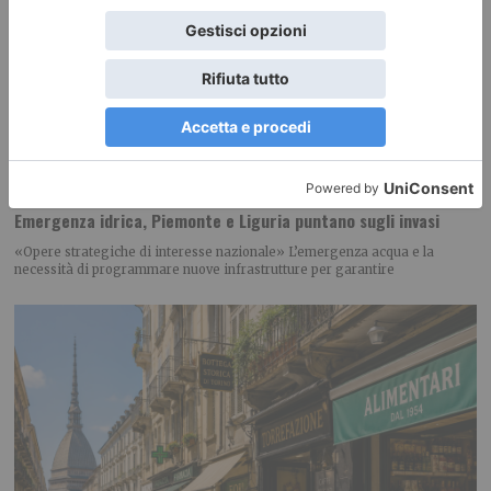
Emergenza idrica, Piemonte e Liguria puntano sugli invasi
«Opere strategiche di interesse nazionale» L’emergenza acqua e la
necessità di programmare nuove infrastrutture per garantire