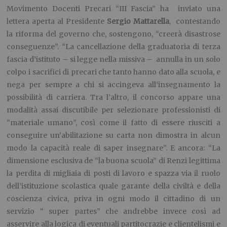
Movimento Docenti Precari “III Fascia” ha inviato una
lettera aperta al Presidente
Sergio Mattarella
, contestando
la riforma del governo che, sostengono, “creerà disastrose
conseguenze”. “La cancellazione della graduatoria di terza
fascia d’istituto – si legge nella missiva – annulla in un solo
colpo i sacrifici di precari che tanto hanno dato alla scuola, e
nega per sempre a chi si accingeva all’insegnamento la
possibilità di carriera. Tra l’altro, il concorso appare una
modalità assai discutibile per selezionare professionisti di
“materiale umano”, così come il fatto di essere riusciti a
conseguire un’abilitazione su carta non dimostra in alcun
modo la capacità reale di saper insegnare”. E ancora: “La
dimensione esclusiva de “la buona scuola” di Renzi legittima
la perdita di migliaia di posti di lavoro e spazza via il ruolo
dell’istituzione scolastica quale garante della civiltà e della
coscienza civica, priva in ogni modo il cittadino di un
servizio “ super partes” che andrebbe invece così ad
asservire alla logica di eventuali partitocrazie e clientelismi e