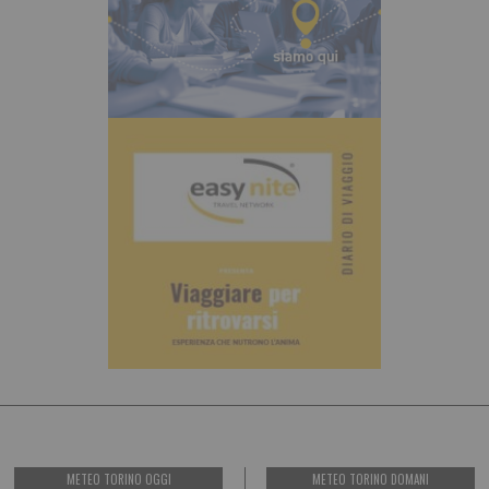
METEO TORINO OGGI
METEO TORINO DOMANI