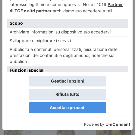
Wall Drawing, l’opera d’arte nelle Langhe firmata David
Tremlett
A Coazzolo, piccolissimo comune in provincia di Asti, sorge una piccola
chiesa costruita alla fine del