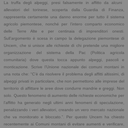
La truffa degli alpeggi, presi falsamente in affitto da alcuni
allevatori del torinese, scoperta dalla Guardia di Finanza,
rappresenta certamente una danno enorme per tutto il sistema
agricolo piemontese, nonché per l’intero comparto economico
delle Terre Alte e per centinaia di imprenditori onesti.
Sull’argomento è scesa in campo la delegazione piemontese di
Uncem, che si unisce alle richieste di chi pretende una migliore
organizzazione del sistema della Pac (Politica agricola
comunitaria) dove questa tocca appunto alpeggi, pascoli e
monticazione. Scrive l’Unione nazionale dei comuni montani in
una nota che: “C’è da risolvere il problema degli affitti altissimi, di
alpeggi privati in particolare, che non permettono alle imprese del
territorio di affittare le aree dove condurre mandrie e greggi. Non
solo. Questo fenomeno di aumento delle richieste economiche per
l’affitto ha generato negli ultimi anni fenomeni di speculazione,
penalizzando i veri allevatori, creando un vero mercato nazionale
che va monitorato e bloccato.”. Per questo Uncem ha chiesto
recentemente ai Comuni montani di evitare aumenti e verificare,