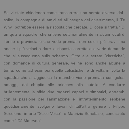
Se vi state chiedendo come trascorrere una serata diversa dal
solito, in compagnia di amici ed all’insegna del divertimento, il “Dr
Why” potrebbe essere la risposta che cercate. Di cosa si tratta? Di
un quiz a squadre, che si tiene settimanalmente in alcuni locali di
Torino e provincia e che vede premiati non solo i più bravi, ma
anche i più veloci a dare la risposta corretta alle varie domande
che si susseguono sullo schermo. Oltre alle serate “classiche”,
con domande di cultura generale, ve ne sono anche alcune a
tema, come ad esempio quelle calcistiche, e di volta in volta la
squadra che si aggiudica la manche viene premiata con golosi
omaggi, dai chupito alle brioches alla nutella. A condurre
brillantemente la sfida due ragazzi capaci e simpatici, entrambi
con la passione per l’animazione e l’intrattenimento sebbene
quotidianamente svolgano lavori di tutt’altro genere : Filippo
Scicolone, in arte “Scico Voice”, e Maurizio Benefazio, conosciuto
come “ DJ Mauryno”.