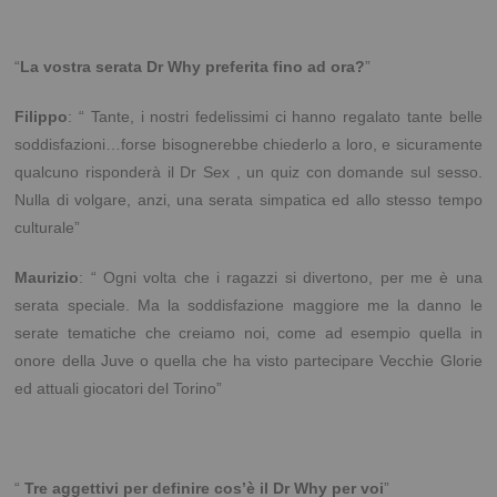
“
La vostra serata Dr Why preferita fino ad ora?
”
Filippo
: “
Tante, i nostri fedelissimi ci hanno regalato tante belle
soddisfazioni…forse bisognerebbe chiederlo a loro, e sicuramente
qualcuno risponderà il Dr Sex , un quiz con domande sul sesso.
Nulla di volgare, anzi, una serata simpatica ed allo stesso tempo
culturale”
Maurizio
: “ Ogni volta che i ragazzi si divertono, per me è una
serata speciale. Ma la soddisfazione maggiore me la danno le
serate tematiche che creiamo noi, come ad esempio quella in
onore della Juve o quella che ha visto partecipare Vecchie Glorie
ed attuali giocatori del Torino”
“
Tre aggettivi per definire cos’è il Dr Why per voi
”