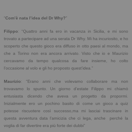
“
Com’è nata l’idea del Dr Why?
”
Filippo
: “Quattro anni fa ero in vacanza in Sicilia, e mi sono
trovato a partecipare ad una serata Dr Why. Mi ha incuriosito, e ho
scoperto che questo gioco era diffuso in otto paesi al mondo, ma
che a Torino non era ancora arrivato. Visto che io e Maurizio
cercavamo da tempo qualcosa da fare insieme, ho colto
l’occasione al volo e gli ho proposto quest’idea.”
Maurizio
: “
Erano anni che volevamo collaborare ma non
trovavamo lo spunto
.
Un giorno d’estate Filippo mi chiamò
entusiasta dicendo che aveva un progetto da propormi
.
I
nizialmente ero un pochino basito di come un gioco a quiz
potesse riscuotere così successo,
ma mi lasciai trascinare in
questa avventura data l’amicizia che ci lega, anche
perché la
voglia di far divertire era più forte dei dubbi”