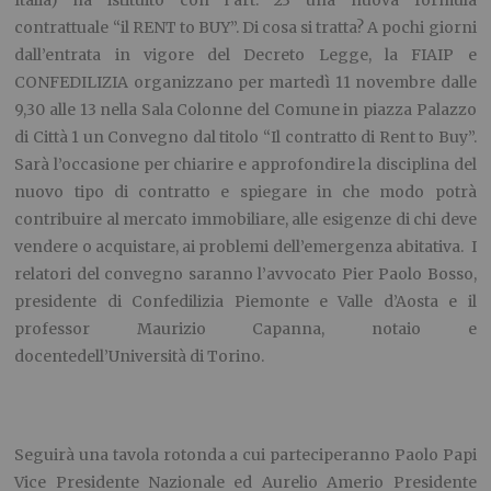
Italia) ha istituito con l’art. 23 una nuova formula
contrattuale “il RENT to BUY”. Di cosa si tratta? A pochi giorni
dall’entrata in vigore del Decreto Legge, la FIAIP e
CONFEDILIZIA organizzano per martedì 11 novembre dalle
9,30 alle 13 nella Sala Colonne del Comune in piazza Palazzo
di Città 1 un Convegno dal titolo “Il contratto di Rent to Buy”.
Sarà l’occasione per chiarire e approfondire la disciplina del
nuovo tipo di contratto e spiegare in che modo potrà
contribuire al mercato immobiliare, alle esigenze di chi deve
vendere o acquistare, ai problemi dell’emergenza abitativa. I
relatori del convegno saranno l’avvocato Pier Paolo Bosso,
presidente di Confedilizia Piemonte e Valle d’Aosta e il
professor Maurizio Capanna, notaio e
docentedell’Università di Torino.
Seguirà una tavola rotonda a cui parteciperanno Paolo Papi
Vice Presidente Nazionale ed Aurelio Amerio Presidente