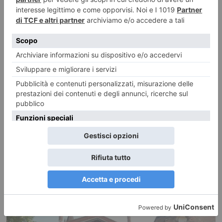
Sformatini di peperoni ricetta light
Contorno insolito o antipasto sfizioso, si preparano in poco tempo in tutta
facilita’. Sono deliziosi, delicati,