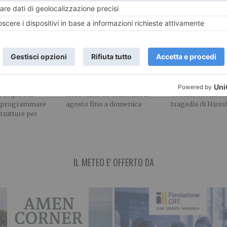
 idrica,
Trenitalia: modifiche
A Torino il ric
e Liguria
linea Cuneo Fossano
tragedia di Hi
gli invasi
Ventimiglia
Nagasaki
tegiche di
Dal 23 agosto al 13 settembre
Giovedì 6 agosto 
azionale»
Modifiche alla circolazione
si è tenuta la tra
 acqua e la
ferroviaria da domenica 23
commemorazione
i programmare
agosto fino a domenica
tragedia di Hiro
trutture per
IL METEO E' OFFERTO DA