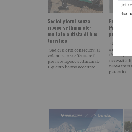
Sedici giorni senza
Emergenza
riposo settimanale:
Piemonte 
multato autista di bus
puntano su
turistico
«Opere stra
interesse n
Sedici giorni consecutivi al
L’emergenza
volante senza effettuare il
necessità d
previsto riposo settimanale.
nuove infras
È quanto hanno accertato
garantire