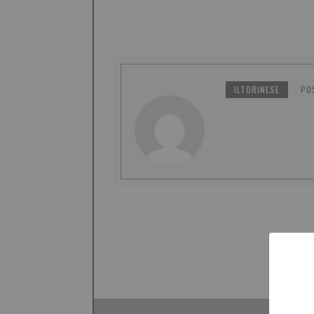
ILTORINESE
PO