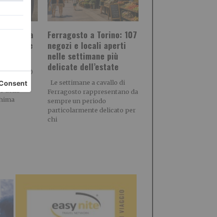
ordo della
Ferragosto a Torino: 107
roshima e
negozi e locali aperti
nelle settimane più
delicate dell’estate
alle h 21.00
dizionale
Le settimane a cavallo di
 della
Ferragosto rappresentano da
shima
sempre un periodo
particolarmente delicato per
chi