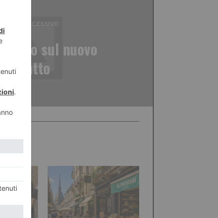
ICOLO SUCCESSIVO
, tutto sul nuovo
contratto