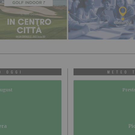
O OGGI
METEO 
August
Previ
era
p