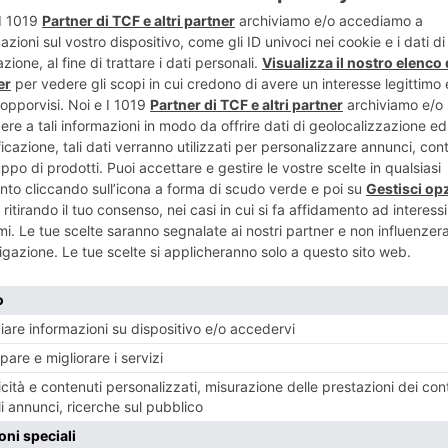
ENTE
ART
le di papa
Immobili
soli 12 anni
RECENTI: