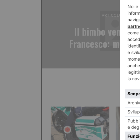
ARTICOLO PRECED
Il bimbo venerabi
Francesco: morì a 