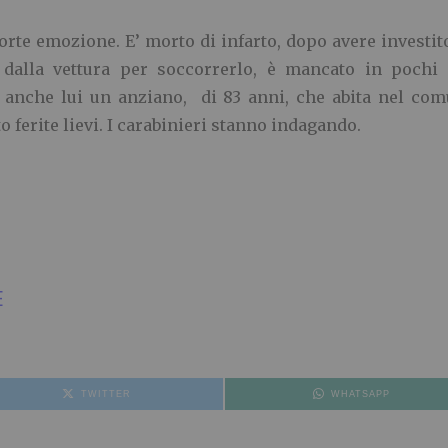
forte emozione. E’ morto di infarto, dopo avere investi
so dalla vettura per soccorrerlo, è mancato in pochi
è anche lui un anziano, di 83 anni, che abita nel co
o ferite lievi. I carabinieri stanno indagando.
E
TWITTER
WHATSAPP