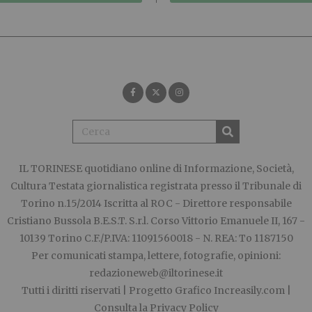
IL TORINESE
quotidiano online di Informazione, Società,
Cultura Testata giornalistica registrata presso il Tribunale di
Torino n.15/2014 Iscritta al ROC - Direttore responsabile
Cristiano Bussola B.E.S.T. S.r.l. Corso Vittorio Emanuele II, 167 -
10139 Torino C.F./P.IVA: 11091560018 - N. REA: To 1187150
Per comunicati stampa, lettere, fotografie, opinioni:
redazioneweb@iltorinese.it
Tutti i diritti riservati | Progetto Grafico
Increasily.com
|
Consulta la
Privacy Policy