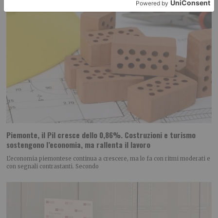
Piemonte, il Pil cresce dello 0,86%. Costruzioni e turismo
sostengono l’economia, ma rallenta il lavoro
L’economia piemontese continua a crescere, ma lo fa con ritmi moderati e
con segnali contrastanti. Secondo