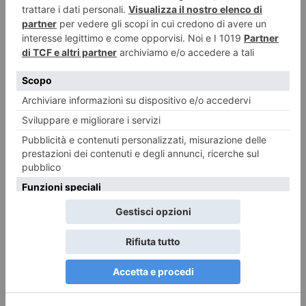
Nocciole, raccolta al via con una settimana di anticipo
Confagricoltura Piemonte: «ora il mercato riconosca il valore della
produzione» Allasia: “Annata difficile tra caldo, siccità