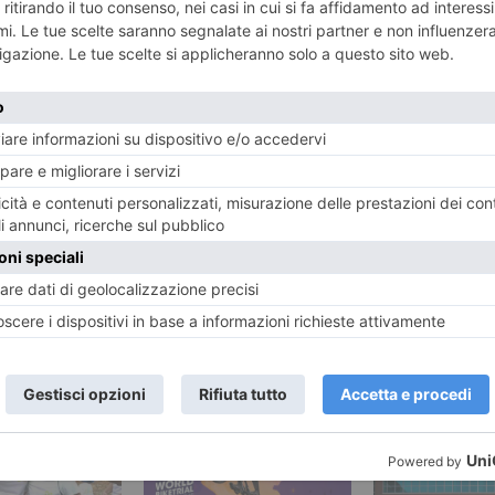
ENTE
ART
to, recuperati
Con pane e N
pi
in quo
RECENTI: