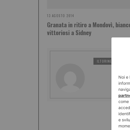
13 AGOSTO 2014
Granata in ritiro a Mondovì, bianc
vittoriosi a Sidney
ILTORINESE
PO