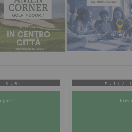
O OGGI
METEO 
August
Previ