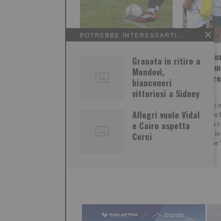
POTREBBE INTERESSARTI...
Calciomercato, Torino e
Due Comun
Granata in ritiro a
Juventus: le ultime
entusiasmo
Mondovì,
novità!
settembre
bianconeri
Color
vittoriosi a Sidney
Il calciomercato entra nella
sua fase più calda. Torino e
Una scia di 
Allegri vuole Vidal
Juventus hanno già effettuato
allegria, inc
diversi movimenti,
e Cairo aspetta
solidarietà 
pomeriggio 
Cerci
Castiglione 