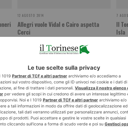
12 AGOSTO 2014
7 AGO
oneri
Allegri vuole Vidal e Cairo aspetta
Il T
Cerci
Isla
ST RECENTI