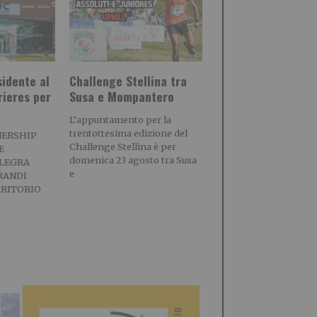
idente al
Challenge Stellina tra
rieres per
Susa e Mompantero
L’appuntamento per la
trentottesima edizione del
NERSHIP
Challenge Stellina è per
E
domenica 23 agosto tra Susa
LEGRA
e
RANDI
RRITORIO