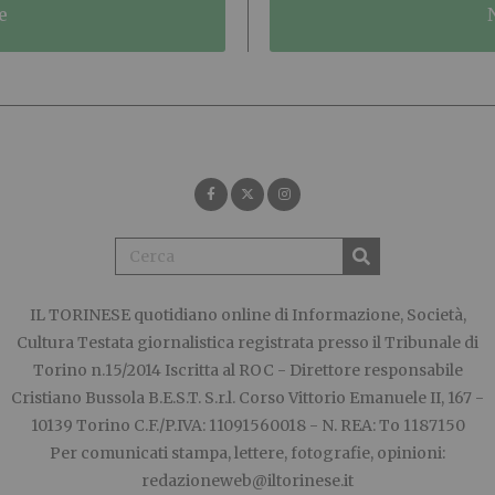
e
IL TORINESE
quotidiano online di Informazione, Società,
Cultura Testata giornalistica registrata presso il Tribunale di
Torino n.15/2014 Iscritta al ROC - Direttore responsabile
Cristiano Bussola B.E.S.T. S.r.l. Corso Vittorio Emanuele II, 167 -
10139 Torino C.F./P.IVA: 11091560018 - N. REA: To 1187150
Per comunicati stampa, lettere, fotografie, opinioni:
redazioneweb@iltorinese.it