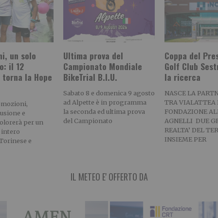
i, un solo
Ultima prova del
Coppa del Pres
: il 12
Campionato Mondiale
Golf Club Sest
 torna la Hope
BikeTrial B.I.U.
la ricerca
Sabato 8 e domenica 9 agosto
NASCE LA PART
ad Alpette è in programma
TRA VIALATTEA 
emozioni,
la seconda ed ultima prova
FONDAZIONE AL
lusione e
del Campionato
AGNELLI DUE G
colorerà per un
REALTA’ DEL TE
intero
INSIEME PER
Torinese e
IL METEO E' OFFERTO DA