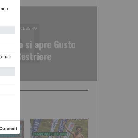
ICOLO SUCCESSIVO
utella si apre Gusto
ta a Sestriere