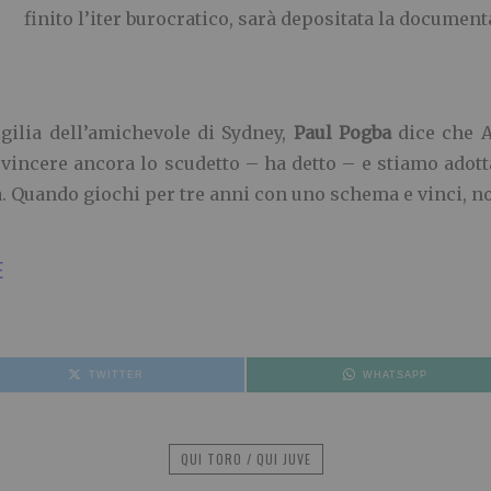
finito l’iter burocratico, sarà depositata la document
igilia dell’amichevole di Sydney,
Paul Pogba
dice che A
o vincere ancora lo scudetto – ha detto – e stiamo adot
. Quando giochi per tre anni con uno schema e vinci, no
E
TWITTER
WHATSAPP
QUI TORO / QUI JUVE