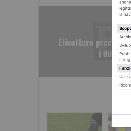
ARTICOLO PRECED
Elicottero precipita
i due cor