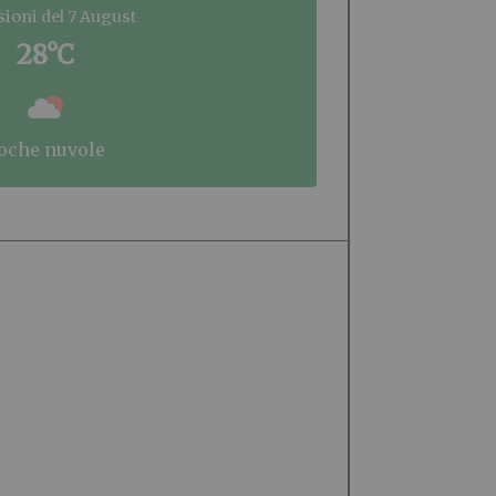
sioni del 7 August
28°C
poche nuvole