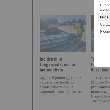
Incidente in
Treni, lavo
tangenziale, morto
tra Salber
motociclista
Bussoleno
Oggi, nel pomeriggio , si è
Rete Ferrovi
verificato un incidente
(Gruppo FS)
stradale mortale sulla
programmato
tangenziale nord di Torino.
manutenzion
lungo la line
Torino-Mod