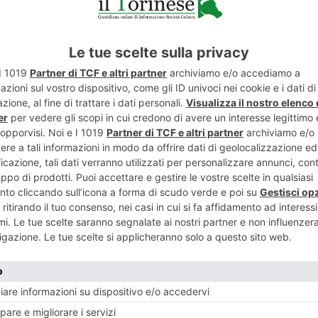
ENTE
ART
ivo 5 milioni
I gatti d
ne
nutriti