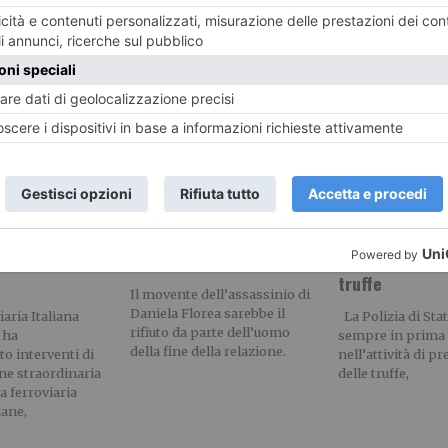
RECENTI:
Daniela Florea: uccisa
dall’ex che non
ri
I consigli dell
accettava la fine della
trand e
Stato per prev
relazione?
truffe
Il movente dell’assassinio di
Daniela Florea sarebbe il
aria Italiana
La Polizia di Stat
rifiuto da parte dell’uomo
 ha
sempre in prima 
della fine della relazione.
 interventi di
nell’attività di p
e straordinaria
delle truffe,
a ferroviaria
ane,