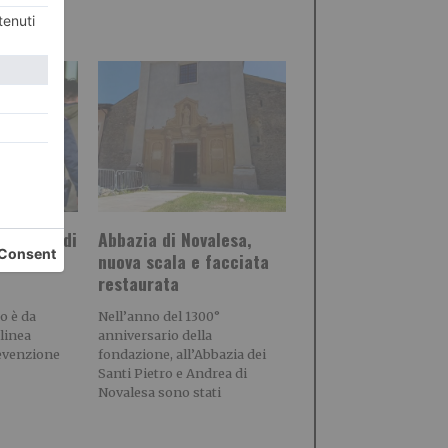
a Polizia di
Abbazia di Novalesa,
enire le
nuova scala e facciata
restaurata
o è da
Nell’anno del 1300°
linea
anniversario della
revenzione
fondazione, all’Abbazia dei
Santi Pietro e Andrea di
Novalesa sono stati