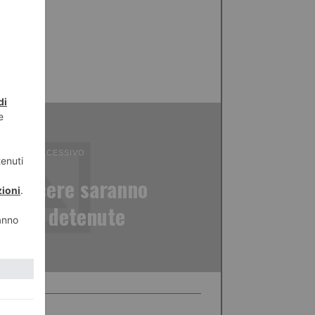
ICOLO SUCCESSIVO
el carcere saranno
 dalle detenute