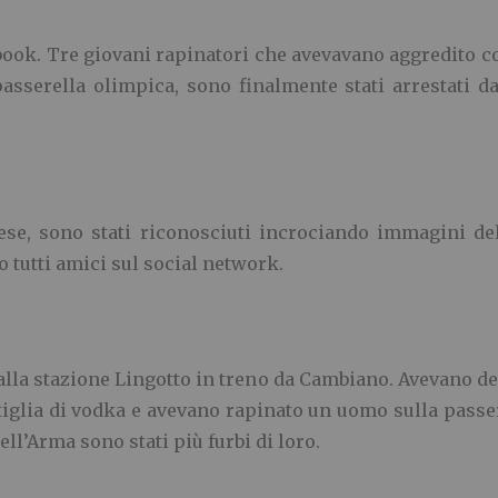
cebook. Tre giovani rapinatori che avevavano aggredito c
passerella olimpica, sono finalmente stati arrestati d
inese, sono stati riconosciuti incrociando immagini d
o tutti amici sul social network.
i alla stazione Lingotto in treno da Cambiano. Avevano 
iglia di vodka e avevano rapinato un uomo sulla passe
dell’Arma sono stati più furbi di loro.