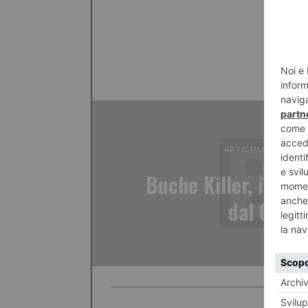
ARTICOLO PRECED
Buche Killer, in arr
dal Comu