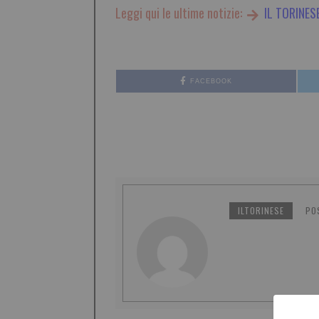
Leggi qui le ultime notizie:
IL TORINES
FACEBOOK
ILTORINESE
PO