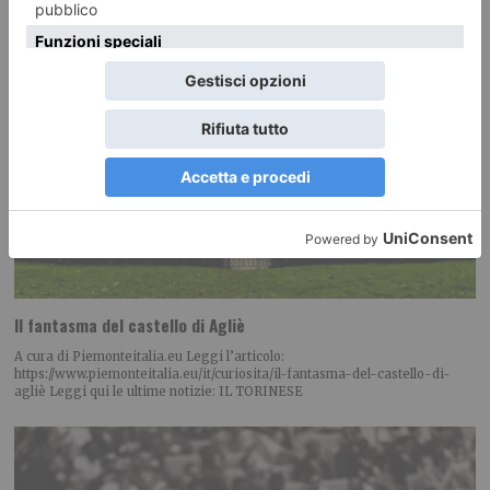
Il fantasma del castello di Agliè
A cura di Piemonteitalia.eu Leggi l’articolo:
https://www.piemonteitalia.eu/it/curiosita/il-fantasma-del-castello-di-
agliè Leggi qui le ultime notizie: IL TORINESE