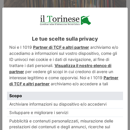
“A piccoli passi” al Forte di Vinadio
Il “Forte Albertino” agevola l’ingresso anche ai visitatori “più piccoli” e
alle loro famiglie, grazie al