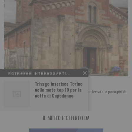
POTREBBE INTERESSARTI...
L’abbazia di Santa Fede
Trivago inserisce Torino
nelle mete top 10 per la
A cura di Piemonteitalia.eu Posta nel cuore del Monferrato, a poco più di
notte di Capodanno
un chilometro
IL METEO E' OFFERTO DA