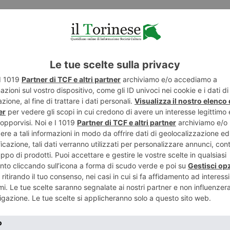
ART
ENTE
Mario Car
 offerte di
“Legge su
brutto at