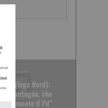
ICOLO SUCCESSIVO
ossa (lega Nord):
lla montagna, che
teggiamento il Pd”