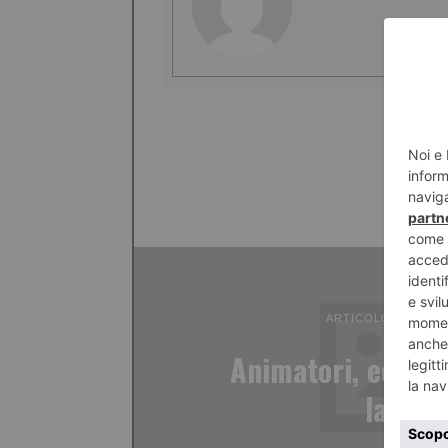
ARTICOLO PRECED
Animatori, ecco le
lavoro