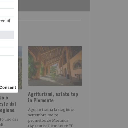
Agriturismi, estate top
se e
in Piemonte
este dal
Regione
Agosto traina la stagione,
settembre molto
ato uno dei
promettente Morandi
di
(Agriturist Piemonte): “Il