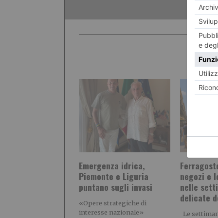
Emergenza idrica,
Ferragosto
Piemonte e Liguria
negozi e l
puntano sugli invasi
nelle sett
delicate d
«Opere strategiche di
interesse nazionale»
Le settimane