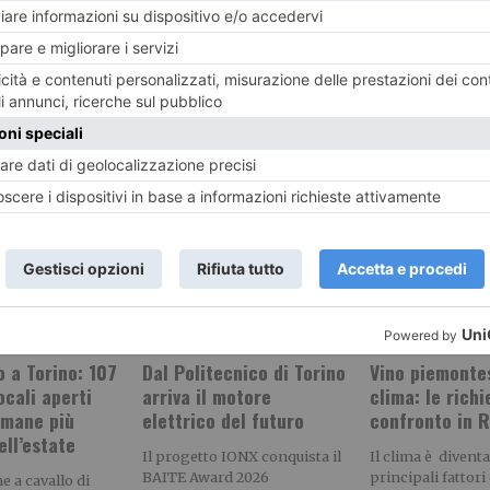
RECENTI:
 a Torino: 107
Dal Politecnico di Torino
Vino piemonte
ocali aperti
arriva il motore
clima: le richi
imane più
elettrico del futuro
confronto in 
ell’estate
Il progetto IONX conquista il
Il clima è divent
BAITE Award 2026
principali fattori 
 a cavallo di