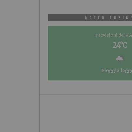
METEO TORIN
Previsioni del 9 
24°C
pioggia legg