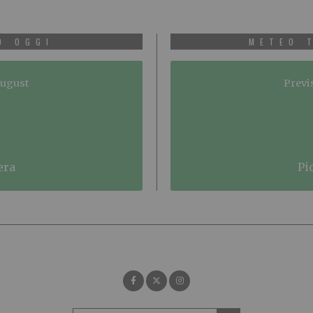
O OGGI
METEO 
August
Previ
era
p