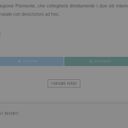
gione Piemonte, che collegherà direttamente i due siti internet. 
alate con descrizioni ad hoc.
E
TWITTER
WHATSAPP
TURISMO VERDE
ST RECENTI