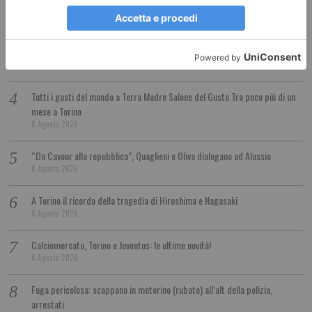
grave
8 Agosto 2026
Trenitalia: modifiche linea Cuneo Fossano Ventimiglia
8 Agosto 2026
Tutti i gusti del mondo a Terra Madre Salone del Gusto Tra poco più di un
mese a Torino
8 Agosto 2026
“Da Cavour alla repubblica”, Quaglieni e Oliva dialogano ad Alassio
8 Agosto 2026
A Torino il ricordo della tragedia di Hiroshima e Nagasaki
8 Agosto 2026
Calciomercato, Torino e Juventus: le ultime novità!
8 Agosto 2026
Fuga pericolosa: scappano in motorino (rubato) all’alt della polizia,
arrestati