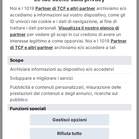
Sonia Girotto, “Maschera di piume”, gres, 2018
Ezio Gribaudo, “Grande Madre”, terracotta, 1952
.
Informazione commerciale
LE ULTIME 20
Emergenza idrica, Piemonte e Liguria puntano sugli invasi
8 Agosto 2026
Lite sulla strada, poi l’auto contro il gruppo: sei ciclisti feriti a Lanzo, uno