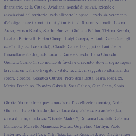
finanziario, della Città di Avigliana, nonché di privati, aziende e
associazioni del territorio, vede allineate le opere – credo sia veramente
d’obbligo citare i nomi di tutti gli artisti – di Rosana Antonelli, Lisena
Aresu, Franca Baralis, Sandra Baruzzi, Giuliana Bellina, Tiziana Berrola,
Luciana Bertorelli, Enrica Ciampi, Luigi Canepa, Antonio Capra (con gli
eccellenti giochi cromatici), Claudio Carrieri (suggestioni antiche per
l’inanellamento di questo torso) , Daniele Chechi, Ilaria Chiocchi,
Giuliana Cusino (il suo mondo di favola e d’incanto, dove il sogno supera
la realtà, un teatrino levigato e vitale, lucente, il suggestivo alternarsi dei
colori, gioioso), Gianluca Cutrupi, Piero della Betta, Maria Josè Etzi,
Marisa
Franchino, Evandro Gabrieli, Sara Galizio, Gian Genta, Sonia
Girotto (da ammirare questa maschera d’uccellaccio piumato), Nadia
Giuffrida, Ezio Gribaudo (deriva forse da qualche scavo archelogico,
carica di anni, questa sua “Grande Madre”?), Susanna Locatelli, Caterina
Mandirola, Marcello Mannuzza, Manuz, Guglielmo Marthyn, Paolo
Pastorino, Brenno Pesci, Ylli Plaka, Ermes Ricci, Federico Rivetti (i suoi