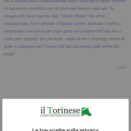
con la scoperta della ceramica abbiano avuto inizio nuove forme scultoree
ed espressioni simboliche sino ad allora mai intuite e come qui “in
omaggio alla lunga stagione della “Grande Madre” due artisti
contemporanei, Ezio Gribaudo e Claudio Carrieri, plasmano l’argilla e
interpretano l’adorazione del corpo quale salvacondotto dell’arte che ci
rende esseri migliori, non più bestie, capaci di nuovi linguaggi estetici in
grado di dialogare con l’essenza dell’arte che emerge dalle nebbie del
tempo”.
(e.rb.)
Giuliana Cusino, “Equus”, ceramica raku su tavola, 2018