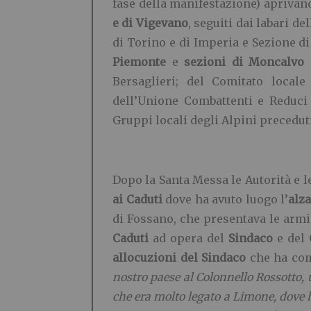
fase della manifestazione) aprivan
e di Vigevano
, seguiti dai labari d
di Torino e di Imperia e Sezione d
Piemonte
e
sezioni di Moncalvo d
Bersaglieri; del Comitato local
dell’Unione Combattenti e Reduci d
Gruppi locali degli Alpini preceduti
Dopo la Santa Messa le Autorità e le
ai Caduti
dove ha avuto luogo l’
alz
di Fossano, che presentava le armi 
Caduti
ad opera del
Sindaco
e del
allocuzioni del Sindaco
che ha co
nostro paese al Colonnello Rossotto, 
che era molto legato a Limone, dove h