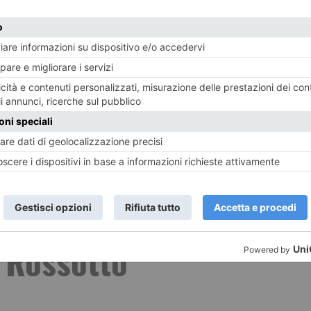
Ufficio Stampa Siulp Sap Siap
e intitola una via al
 Rossotto