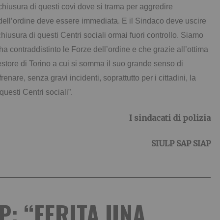
hiusura di questi covi dove si trama per aggredire
e dell’ordine deve essere immediata. E il Sindaco deve uscire
hiusura di questi Centri sociali ormai fuori controllo. Siamo
ha contraddistinto le Forze dell’ordine e che grazie all’ottima
ore di Torino a cui si somma il suo grande senso di
renare, senza gravi incidenti, soprattutto per i cittadini, la
uesti Centri sociali”.
I sindacati di polizia
SIULP SAP SIAP
P: “FERITA UNA