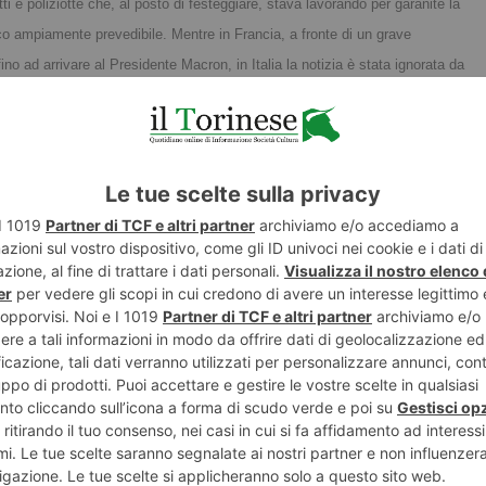
otti e poliziotte che, al posto di festeggiare, stava lavorando per garanite la
acco ampiamente prevedibile. Mentre in Francia, a fronte di un grave
 fino ad arrivare al Presidente Macron, in Italia la notizia è stata ignorata da
 nazionale che locale (questo sicuramente ci stupisce di meno, viste le
a parte di alcuni
nali, ancor meno
ebbe parlare indigna tutti i poliziotti e ci urta nel profondo. Alla collega
SIAP nella speranza che questo sia l’ultimo capodanno passato a dover
 soliti noti.
Troppe domande, inoltre, vengono lasciate senza risposta.
ma? Perché a fronte di atti di brutalità simile non viene mai fermato e
ganizzare attacchi contro le Istituzioni utilizzando i locali messi a
estano violentemente? Perché costringere la Polizia di Stato a fronteggiare
ll’interno si potrebbe documentare e riprendere il tutto, in condizioni di
ta gentaglia ci tiene così tanto ad avvicinarsi al carcere, perché non
mpo, attesi gli atti che pongono in essere?
Crediamo che il tempo della