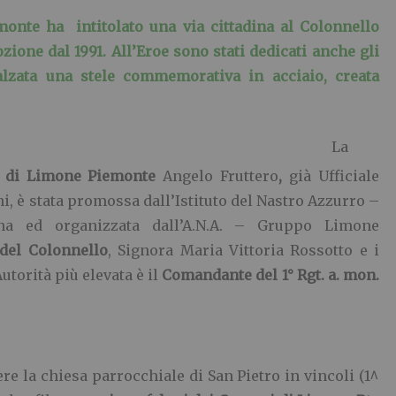
te ha intitolato una via cittadina al Colonnello
ione dal 1991. All’Eroe sono stati dedicati anche gli
alzata una stele commemorativa in acciaio, creata
La
o di Limone Piemonte
Angelo Fruttero
,
già Ufficiale
, è stata promossa dall’Istituto del Nastro Azzurro –
na ed organizzata dall’A.N.A. – Gruppo Limone
 del Colonnello
, Signora Maria Vittoria Rossotto e i
Autorità più elevata è il
Comandante del 1° Rgt. a. mon.
e la chiesa parrocchiale di San Pietro in vincoli (1^