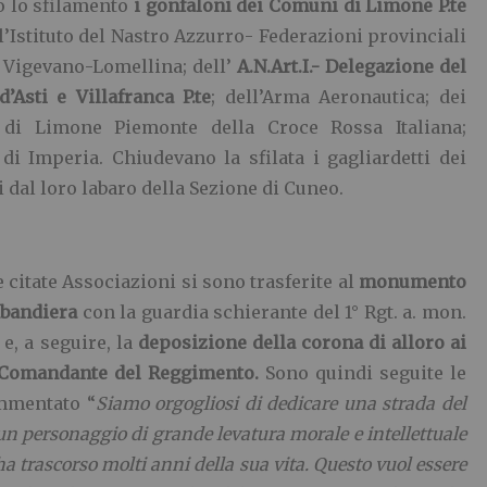
o lo sfilamento
i gonfaloni dei Comuni di Limone P.te
ell’Istituto del Nastro Azzurro- Federazioni provinciali
i Vigevano-Lomellina; dell’
A.N.Art.I.- Delegazione del
’Asti e Villafranca P.te
; dell’Arma Aeronautica; dei
e di Limone Piemonte della Croce Rossa Italiana;
i Imperia. Chiudevano la sfilata i gagliardetti dei
 dal loro labaro della Sezione di Cuneo.
 citate Associazioni si sono trasferite al
monumento
abandiera
con la guardia schierante del 1° Rgt. a. mon.
e, a seguire, la
deposizione della corona di alloro ai
Comandante del Reggimento.
Sono quindi seguite le
mmentato “
Siamo orgogliosi di dedicare una strada del
un personaggio di grande levatura morale e intellettuale
a trascorso molti anni della sua vita. Questo vuol essere