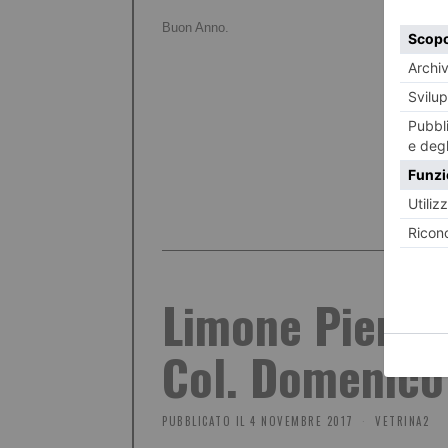
Buon Anno.
Limone Piemont
Col. Domenico
PUBBLICATO IL
4 NOVEMBRE 2017
VETRINA2