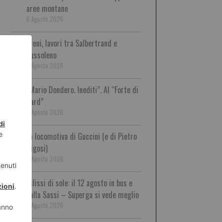
aree montane
6 Agosto 2026
Treni, lavori tra Salbertrand e
Bussoleno
6 Agosto 2026
“Mario Dondero. Inediti”. Al “Forte di
Bard”
6 Agosto 2026
La locomotiva di Guccini (e di Pietro
Rigosi)
6 Agosto 2026
Eclissi di sole: il 12 agosto in bus e
sulla Sassi – Superga si vede meglio
6 Agosto 2026