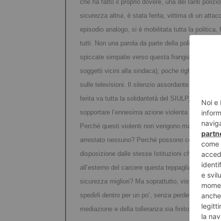
che ha fatto il proprio dovere, una dei tanti polizi
sicurezza altrui, è stata ferita, vittima di un att
episodio analogo, si è mobilitata tutta la politica,
tutti. Non una parola da parte della politica, sia
spiccate
simpatie verso questa frangia eversiva d
soggetti vicini alla sindaca); poche righe sui gior
sulle televisioni. Il silenzio assordante di chi dovr
ferita va tutta la solidaritetà del SIULP, SAP e 
sopportare l’ennesima azione violenta da parte dei
Perché questi violenti non vengono mai fermati pri
arrestato nessuno? Perché possono continuare a or
disposizione dalle stesse Istituzioni che poi cont
all’esterno del carcere questa teppaglia, quando da
sicurezza migliori? Ma soprattutto, visto che ques
spedirli dentro per un po’, senza perdere altro te
mediazione e della tolleranza sia finito.