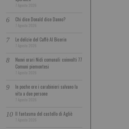
7 Agosto 2026
Chi dice Donald dice Danno?
7 Agosto 2026
Le delizie del Caffè Al Bicerin
7 Agosto 2026
Nuovi orari Nidi comunali: coinvolti 77
Comuni piemontesi
7 Agosto 2026
In poche ore i carabinieri salvano la
vita a due persone
7 Agosto 2026
Il fantasma del castello di Agliè
7 Agosto 2026