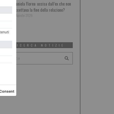
Daniela Florea: uccisa dall’ex che non
accettava la fine della relazione?
6 Agosto 2026
RICERCA NOTIZIE