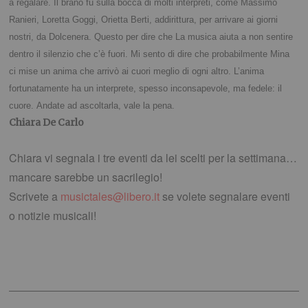
a regalare.
Il brano fu sulla bocca di molti interpreti, come Massimo
Ranieri, Loretta Goggi, Orietta Berti, addirittura, per arrivare ai giorni
nostri, da Dolcenera.
Questo per dire che La musica aiuta a non sentire
dentro il silenzio che c’è fuori.
Mi sento di dire che probabilmente Mina
ci mise un anima che arrivò ai cuori meglio di ogni altro. L’anima
fortunatamente ha un interprete, spesso inconsapevole, ma fedele: il
cuore.
Andate ad ascoltarla, vale la pena.
Chiara De Carlo
Chiara vi segnala i tre eventi da lei scelti per la settimana…
mancare sarebbe un sacrilegio!
Scrivete a
musictales@libero.it
se volete segnalare eventi
o notizie musicali!