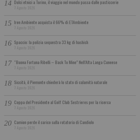
Dolci etnici a Torino, il viaggio nel mondo passa dalle pasticcerie
7 Agosto 2026
Iren Ambiente acquista il 66% di ETAmbiente
7 Agosto 2026
Spaccio: la polizia sequestra 33 kg di hashish
7 Agosto 2026
“Buona Fortuna Ribelli – Back To Mine” Nell’Alta Langa Cuneese
7 Agosto 2026
Siccità, il Piemonte chiederà lo stato di calamità naturale
7 Agosto 2026
Coppa del Presidente al Golf Club Sestrieres per la ricerca
7 Agosto 2026
Camion perde il carico sulla rotatoria di Candiolo
7 Agosto 2026