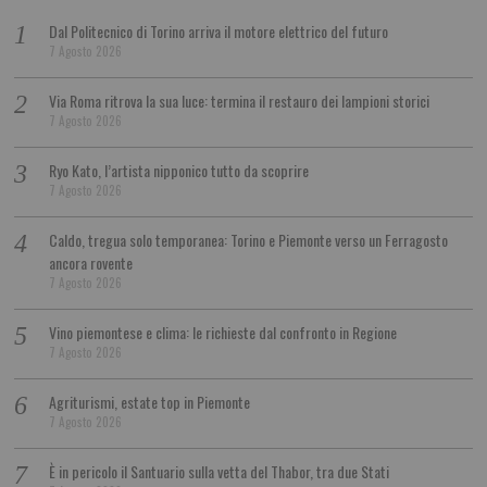
Dal Politecnico di Torino arriva il motore elettrico del futuro
7 Agosto 2026
Via Roma ritrova la sua luce: termina il restauro dei lampioni storici
7 Agosto 2026
Ryo Kato, l’artista nipponico tutto da scoprire
7 Agosto 2026
Caldo, tregua solo temporanea: Torino e Piemonte verso un Ferragosto
ancora rovente
7 Agosto 2026
Vino piemontese e clima: le richieste dal confronto in Regione
7 Agosto 2026
Agriturismi, estate top in Piemonte
7 Agosto 2026
È in pericolo il Santuario sulla vetta del Thabor, tra due Stati