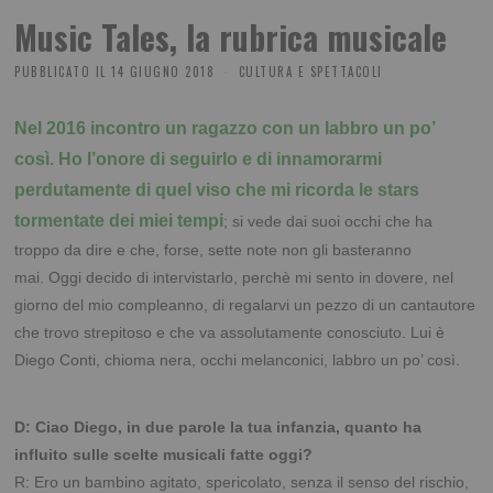
Music Tales, la rubrica musicale
PUBBLICATO IL
14 GIUGNO 2018
CULTURA E SPETTACOLI
Nel 2016 incontro un ragazzo con un labbro un po’
così.
Ho l’onore di seguirlo e di innamorarmi
perdutamente di quel viso che mi ricorda le stars
tormentate dei miei tempi
; si vede dai suoi occhi che ha
troppo da dire e che, forse, sette note non gli basteranno
mai.
Oggi decido di intervistarlo, perchè mi sento in dovere, nel
giorno del mio compleanno, di regalarvi un pezzo di un cantautore
che trovo strepitoso e che va assolutamente conosciuto.
Lui è
Diego Conti, chioma nera, occhi melanconici, labbro un po’ così.
D: Ciao Diego, in due parole la tua infanzia, quanto ha
influito sulle scelte musicali fatte oggi?
R: Ero un bambino agitato, spericolato, senza il senso del rischio,