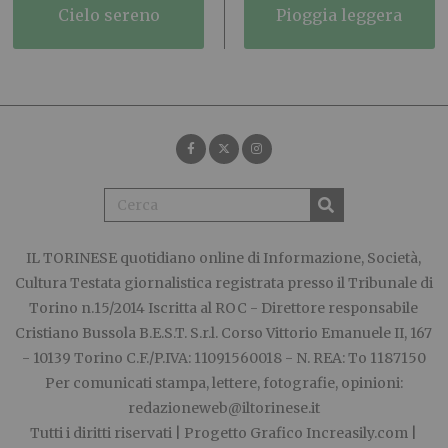
cielo sereno
pioggia leggera
IL TORINESE
quotidiano online di Informazione, Società,
Cultura Testata giornalistica registrata presso il Tribunale di
Torino n.15/2014 Iscritta al ROC - Direttore responsabile
Cristiano Bussola B.E.S.T. S.r.l. Corso Vittorio Emanuele II, 167
- 10139 Torino C.F./P.IVA: 11091560018 - N. REA: To 1187150
Per comunicati stampa, lettere, fotografie, opinioni:
redazioneweb@iltorinese.it
Tutti i diritti riservati | Progetto Grafico
Increasily.com
|