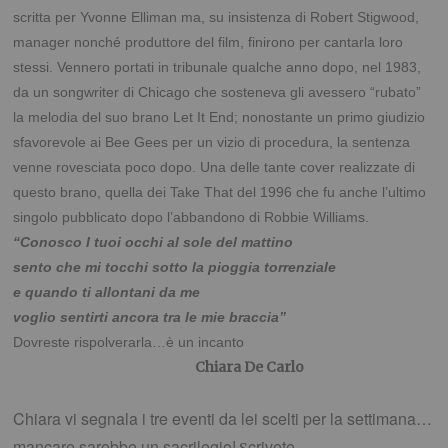
scritta per Yvonne Elliman ma, su insistenza di Robert Stigwood,
manager nonché produttore del film, finirono per cantarla loro
stessi.
Vennero portati in tribunale qualche anno dopo, nel 1983,
da un songwriter di Chicago che sosteneva gli avessero “rubato”
la melodia del suo brano Let It End; nonostante un primo giudizio
sfavorevole ai Bee Gees per un vizio di procedura, la sentenza
venne rovesciata poco dopo.
Una delle tante cover realizzate di
questo brano, quella dei Take That del 1996 che fu anche l’ultimo
singolo pubblicato dopo l’abbandono di Robbie Williams.
“
Conosco I tuoi occhi al sole del mattino
sento che mi tocchi sotto la pioggia torrenziale
e quando ti allontani da me
voglio sentirti ancora tra le mie braccia”
Dovreste rispolverarla…è un incanto
Chiara De Carlo
Chiara vi segnala i tre eventi da lei scelti per la settimana…
mancare sarebbe un sacrilegio!
crivete
S