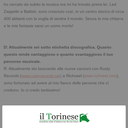
ho cercato da subito la musica ma mi ha trovato prima lei. Led
Zeppelin e Battisti, sono cresciuto così, in un centro storico di circa
400 abitanti con la voglia di sentire il mondo. Senza la mia chitarra
e le mie fantasie sarei un uomo morto!
D: Attualmente sei sotto etichetta discografica. Quanto
questo rende vantaggioso e quanto svantaggioso il tuo
percorso musicale.
R: Attualmente sto lavorando alle nuove canzoni con Rusty
Records (
www.rustyrecords.net
)
e Richveel (
www.richveel.com
),
sono fortunato ad avere al mio fianco delle persone che ci
credono. Io ci credo tantissimo!
D: Se tu fossi una canzone che canzone saresti?
R:Non ce la faccio ad essere una canzone sola, ma sicuramente
una delle mie o Simpathy For The Devil degli Stones!!!