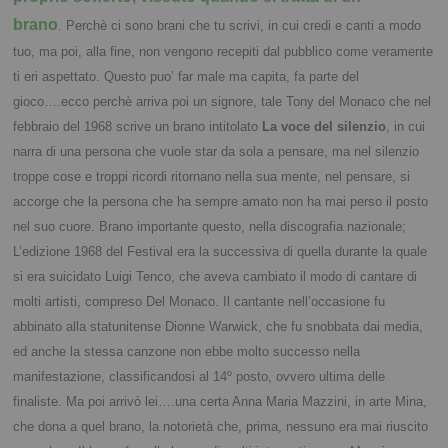
brano
.
Perchè ci sono brani che tu scrivi, in cui credi e canti a modo
tuo, ma poi, alla fine, non vengono recepiti dal pubblico come veramente
ti eri aspettato.
Questo puo’ far male ma capita, fa parte del
gioco….ecco perchè arriva poi un signore, tale Tony del Monaco che nel
febbraio del 1968 scrive un brano intitolato
La voce del silenzio
, in cui
narra di una persona che vuole star da sola a pensare, ma nel silenzio
troppe cose e troppi ricordi ritornano nella sua mente, nel pensare, si
accorge che la persona che ha sempre amato non ha mai perso il posto
nel suo cuore.
Brano importante questo, nella discografia nazionale;
L’edizione 1968 del Festival era la successiva di quella durante la quale
si era suicidato Luigi Tenco, che aveva cambiato il modo di cantare di
molti artisti, compreso Del Monaco. Il cantante nell’occasione fu
abbinato alla statunitense Dionne Warwick, che fu snobbata dai media,
ed anche la stessa canzone non ebbe molto successo nella
manifestazione, classificandosi al 14º posto, ovvero ultima delle
finaliste.
Ma poi arrivò lei….una certa Anna Maria Mazzini, in arte Mina,
che dona a quel brano, la notorietà che, prima, nessuno era mai riuscito