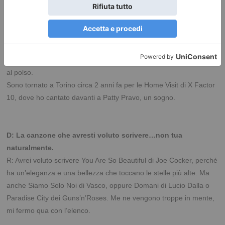
distratto. “Diego canta qualcosa!”, mi appoggio al muro con
l’umore sotto i piedi tipico di quel periodo, pensando di suonare
quella vecchia chitarra sgangherata non mia e subito dopo
qualcuno mi butta 50 centesimi. Non so chi, un secondo dopo non
c’era più, ma da quel giorno è cambiato tutto e la moneta la porto
al polso.
Sono tornato a Torino circa 2 anni fa per le Home Visit di X Factor
10, dove ho cantato davanti a Patty Pravo, un sogno.
D: La canzone che avresti voluto scrivere…non tua
naturalmente.
R: Avrei voluto scrivere You Are So Beautiful di Joe Cocker, perché
ha un’eleganza e una bellezza che toccano le stelle più alte. Ma
anche Siamo Solo Noi di Vasco, oppure Domani di Lucio Dalla o
Paradise City dei Guns’n’Roses.
Me ne vengono troppe in mente,
mi fermo qua con l’elenco.