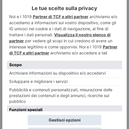
D: Del percorso musicale fatto fino ad ora, di cosa ti penti e
di cosa vai invece molto fiero?
R: Ho vissuto tante esperienze in questi ultimi 5 anni, dai primi live
milanesi, i primi singoli, al palco del Festival Show, l’avventura ad
X Factor 10 con Arisa, fino alle collaborazioni come autore e
chitarrista negli ultimi due album di Clementino. Detto così sembra
tutto facile… Ma di cosa dovrei pentirmi? Questi ultimi 5 anni me li
porto tutti nel sangue per sempre.
D: A X Factor mi dicesti che Torino per te ha un’importanza
fondamentale, vorrei raccontassi ai nostri lettori in che
termini.
R: Qualche anno fa ero a Torino per la prima volta, avevo tutto
contro quel giorno. Erano le sette di mattina, mentre aspettavo il
bus, non c’era nessuno per strada oltre a me e a qualche amico