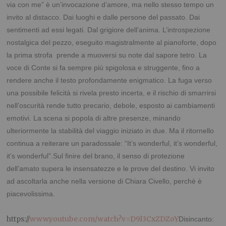
via con me” è un’invocazione d’amore, ma nello stesso tempo un
invito al distacco. Dai luoghi e dalle persone del passato. Dai
sentimenti ad essi legati. Dal grigiore dell’anima.
L’introspezione
nostalgica del pezzo, eseguito magistralmente al pianoforte, dopo
la prima strofa prende a muoversi su note dal sapore tetro. La
voce di Conte si fa sempre più spigolosa e struggente, fino a
rendere anche il testo profondamente enigmatico. La fuga verso
una possibile felicità si rivela presto incerta, e il rischio di smarrirsi
nell’oscurità rende tutto precario, debole, esposto ai cambiamenti
emotivi.
La scena si popola di altre presenze, minando
ulteriormente la stabilità del viaggio iniziato in due.
Ma il ritornello
continua a reiterare un paradossale: “It’s wonderful, it’s wonderful,
it’s wonderful”.
Sul finire del brano, il senso di protezione
dell’amato supera le insensatezze e le prove del destino.
Vi invito
ad ascoltarla anche nella versione di Chiara Civello, perchè è
piacevolissima.
.
https://
www.youtube.com/watch?v=D9l3CxZDZoY
Disincanto: