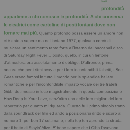
La
profondità
appartiene a chi conosce le profondità.
A chi conserva
le cicatrici come cartoline di posti lontani dove non
tornare mai più.
Quanto profondo possa essere un amore non
ci è dato a sapere ma nel lontano 1977, qualcuno cercò di
musicare un sentimento tanto forte all’interno dei baccanali disco
di Saturday Night Fever….posto, quello, in cui un lentone
d’atmosfera era assolutamente d’obbligo.
D’altronde, prima
ancora che per i ritmi sexy e per i loro inconfondibili falsetti, i Bee
Gees erano famosi in tutto il mondo per le splendide ballate
romantiche e per l’inconfondibile impasto vocale dei tre fratelli
Gibb; doti messe in luce magistralmente in questa composizione
How Deep Is Your Love, senz’altro una delle loro migliori del loro
repertorio per quanto mi riguarda.
Questo fu il primo singolo tratto
dalla soundtrack del film ed andò a posizionarsi dritto e sicuro al
numero 1, per ben 17 settimane, nella top ten aprendo la strada
per il botto di Stayin’ Alive.
E’ bene sapere che i Gibb l’avevano