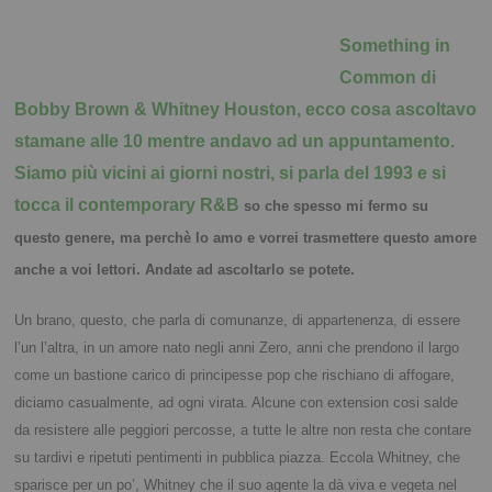
Something in
Common di
Bobby Brown & Whitney Houston, ecco cosa ascoltavo
stamane alle 10 mentre andavo ad un appuntamento.
Siamo più vicini ai giorni nostri, si parla del 1993 e si
tocca il contemporary R&B
so che spesso mi fermo su
questo genere, ma perchè lo amo e vorrei trasmettere questo amore
anche a voi lettori. Andate ad ascoltarlo se potete.
Un brano, questo, che parla di comunanze, di appartenenza, di essere
l’un l’altra, in un amore nato negli anni Zero, anni che prendono il largo
come un bastione carico di principesse pop che rischiano di affogare,
diciamo casualmente, ad ogni virata.
Alcune con extension cosi salde
da resistere alle peggiori percosse, a tutte le altre non resta che contare
su tardivi e ripetuti pentimenti in pubblica piazza.
Eccola Whitney, che
sparisce per un po’, Whitney che il suo agente la dà viva e vegeta nel