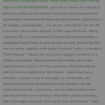
conosco a valanghe ma ci sono quei brani che non mi
stanco mai di interpretare
.
Sarà che io l’amore l’ho vissuto in
parecchie delle sue sfaccettature, sarà che sono perennemente
innamorata e perennemente illusa che quel principe, anche se un
po’ sbiadito, possa esistere…non so per cosa mai ma Via con me
è un brano che mi piace sempre, in tutti i suoi rifacimenti.
Siamo
negli anni ’80, e, a consacrare il successo del polistrumentista e
cantautore Paolo Conte, fu una canzone su tutte, proprio Via Con
me che venne registrata nello studio Format di Torino, e inserita in
“Paris Milonga”, l’album che ha riscosso maggiori consensi tra il
pubblico e la critica.
Stiamo parlando di un brano caro al suo
autore almeno quanto a chi l’ha consumato all’inverosimile per
colonne sonore pubblicitarie, films italiani, inglesi americani o
tedeschi; lo stesso Conte si meravigliò, in un’intervista, del
successo di un brano all’apparenza molto semplice, ma dai
contenuti importanti, a mio parere.
Di una bellezza disarmante
uno di quei brani che io definisco “descrittivo” poiché profumato,
fatto di immagini evocative oltre che di suoni raffinatissimi.
“
Vieni