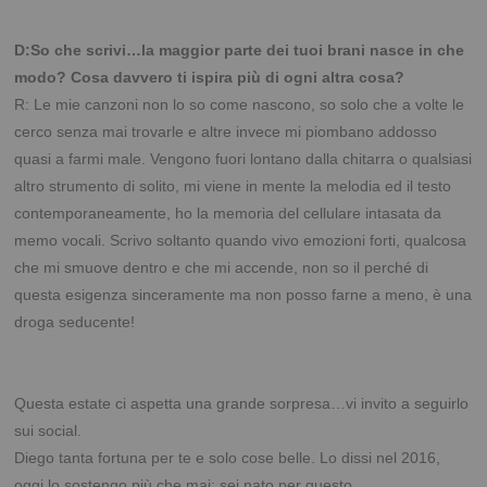
D:So che scrivi…la maggior parte dei tuoi brani nasce in che
modo? Cosa davvero ti ispira più di ogni altra cosa?
R: Le mie canzoni non lo so come nascono, so solo che a volte le
cerco senza mai trovarle e altre invece mi piombano addosso
quasi a farmi male. Vengono fuori lontano dalla chitarra o qualsiasi
altro strumento di solito, mi viene in mente la melodia ed il testo
contemporaneamente, ho la memoria del cellulare intasata da
memo vocali. Scrivo soltanto quando vivo emozioni forti, qualcosa
che mi smuove dentro e che mi accende, non so il perché di
questa esigenza sinceramente ma non posso farne a meno, è una
droga seducente!
Questa estate ci aspetta una grande sorpresa…vi invito a seguirlo
sui social.
Diego tanta fortuna per te e solo cose belle. Lo dissi nel 2016,
oggi lo sostengo più che mai: sei nato per questo
.