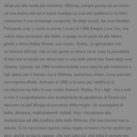
rehab più alla moda del momento, Whitney sempre pronta ad un ritorno
ad una nuova vita ed a nuove ricadute.L
a sua vita pubblica ci ha fatto
conoscere il suo entourage composto, fin dagli esordi, dai suoi familiari.
Pensando a lei ci viene in mente l’acuto di I Will Always Love You, ma
subito dopo pensiamo alle botte, a quegli occhi pesti ed alle labbra
gonfie a firma Bobby Brown, suo marito. Bobby, un giovanotto con
un’infanzia difficile, che un bel giorno si ritrova tra le mani la possibilità
di lasciare la strada per attraccare in una delle prime boy band degli anni
Ottanta.
Quando nel 1989 incontra la bella voce nera ha già matrimoni e
figli sparsi per il mondo, ma a Whitney, parliamoci chiaro, il suo passato
non importa affatto.
Arrivano al 1992 e la voce piu’ redditizia in
circolazione ha fatto la sua scelta d’amore: Bobby.
Poi i figli…ma a tutti
è noto il comportamento non esattamente da gentleman di Brown ma
nessuno sa dell’allergia al successo della moglie.
Un susseguirsi di
botte, denunce, maltrattamenti verbali, fisici che portano alla
separazione ed alla ricaduta della bella Whitney che non troverà mai la
felicità.
Vi ho raccontato questa storia legata al brano che ho sentito per
dirvi, anche se già lo sapete, che non tutto cio’ che brilla è sempre oro.