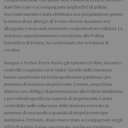
compartimentale che quello delle volanti di zona, il 24enne è
stato bloccato e accompagnato negli uffici di polizia.
Successivamente è stata effettuata una perquisizione presso
la stanza di un albergo di Torino dove lo straniero era
alloggiato e sono stati rinvenuti e sequestrati tre cellulari. La
sostanza, opportunamente consegnata alla Polizia
Scientifica di Torino, ha confermato che si trattava di
cocaina.
Sempre a Torino Porta Nuova gli operatori Polfer, durante i
controlli congiunti con le Unità Cinofile della Questura,
hanno sanzionato un trentaquattrenne gambiano per
possesso di sostanza stupefacente. L’uomo, senza fissa
dimora, con obbligo di presentazione alla Polizia Giudiziaria
e precedenti specifici in materia di stupefacenti, è stato
controllato nelle adiacenze delle stazione e trovato in
possesso di una modica quantità di stupefacente tipo
marijuana. Pertanto, dopo essere stato accompagnato negli
uffici di polizia, è stato sanzionato. Anche un trentenne