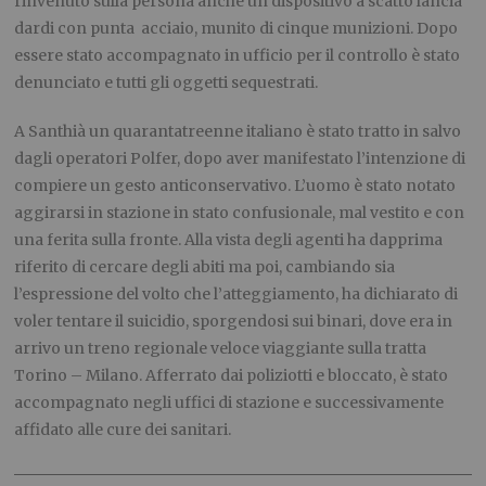
rinvenuto sulla persona anche un dispositivo a scatto lancia
dardi con punta acciaio, munito di cinque munizioni. Dopo
essere stato accompagnato in ufficio per il controllo è stato
denunciato e tutti gli oggetti sequestrati.
A Santhià un quarantatreenne italiano è stato tratto in salvo
dagli operatori Polfer, dopo aver manifestato l’intenzione di
compiere un gesto anticonservativo. L’uomo è stato notato
aggirarsi in stazione in stato confusionale, mal vestito e con
una ferita sulla fronte. Alla vista degli agenti ha dapprima
riferito di cercare degli abiti ma poi, cambiando sia
l’espressione del volto che l’atteggiamento, ha dichiarato di
voler tentare il suicidio, sporgendosi sui binari, dove era in
arrivo un treno regionale veloce viaggiante sulla tratta
Torino – Milano. Afferrato dai poliziotti e bloccato, è stato
accompagnato negli uffici di stazione e successivamente
affidato alle cure dei sanitari.