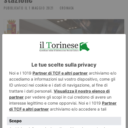
PUBBLICATO IL
1 MAGGIO 2021
CRONACA
12 indagati, 5.157 persone controllate, di cui
1.063 con precedenti. 265 pattuglie