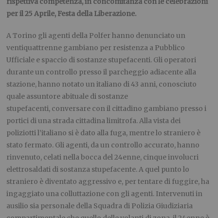
rispettiva competenza, in concomitanza con le celebrazioni
per il 25 Aprile, Festa della Liberazione.
A Torino gli agenti della Polfer hanno denunciato un
ventiquattrenne gambiano per resistenza a Pubblico
Ufficiale e spaccio di sostanze stupefacenti. Gli operatori
durante un controllo presso il parcheggio adiacente alla
stazione, hanno notato un italiano di 43 anni, conosciuto
quale assuntore abituale di sostanze
stupefacenti, conversare con il cittadino gambiano presso i
portici di una strada cittadina limitrofa. Alla vista dei
poliziotti l’italiano si è dato alla fuga, mentre lo straniero è
stato fermato. Gli agenti, da un controllo accurato, hanno
rinvenuto, celati nella bocca del 24enne, cinque involucri
elettrosaldati di sostanza stupefacente. A quel punto lo
straniero è diventato aggressivo e, per tentare di fuggire, ha
ingaggiato una colluttazione con gli agenti. Intervenuti in
ausilio sia personale della Squadra di Polizia Giudiziaria