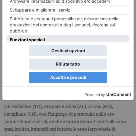
impegnate nelle stazioni e 24 in abiti civili
per attività antiborseggio. 69 i servizi di
vigilanza a bordo treno per un totale di 169
convogli presenziati. 28 i servizi lungo linea
e 73 di ordine pubblico. Questi i risultati
dell’attività settimanale, dal 19 al 25 aprile,
del Compartimento Polizia Ferroviaria per il
Piemonte e la Valle d’Aosta.
Durante la settimana sono stati disposti mirati servizi di
prevenzione, vigilanza e contrasto alla microcriminalità
presso alcune stazioni nelle province di Torino, Alessandria,
Novara e Cuneo non presidiate dal personale di Polizia, tra
cui Nichelino (TO), Arquata Scrivia (AL), Arona (NO),
Savigliano (CN), con l’impiego di personale nelle ore
pomeridiane e serali, anche a bordo treno. I controlli sono
stati, inoltre, intensificati in tutte le aree ferroviarie di