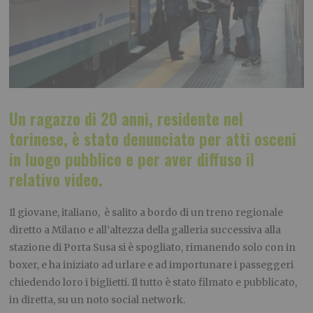
Un ragazzo di 20 anni, residente nel
torinese, è stato denunciato per atti osceni
in luogo pubblico e per aver diffuso il
relativo video.
Il giovane, italiano, è salito a bordo di un treno regionale
diretto a Milano e all’altezza della galleria successiva alla
stazione di Porta Susa si è spogliato, rimanendo solo con in
boxer, e ha iniziato ad urlare e ad importunare i passeggeri
chiedendo loro i biglietti. Il tutto è stato filmato e pubblicato,
in diretta, su un noto social network.