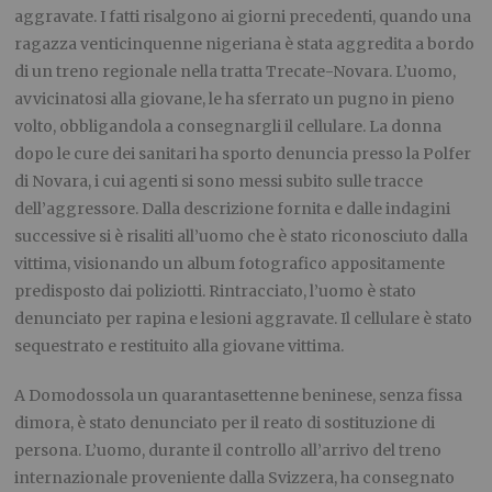
aggravate. I fatti risalgono ai giorni precedenti, quando una
ragazza venticinquenne nigeriana è stata aggredita a bordo
di un treno regionale nella tratta Trecate-Novara. L’uomo,
avvicinatosi alla giovane, le ha sferrato un pugno in pieno
volto, obbligandola a consegnargli il cellulare. La donna
dopo le cure dei sanitari ha sporto denuncia presso la Polfer
di Novara, i cui agenti si sono messi subito sulle tracce
dell’aggressore. Dalla descrizione fornita e dalle indagini
successive si è risaliti all’uomo che è stato riconosciuto dalla
vittima, visionando un album fotografico appositamente
predisposto dai poliziotti. Rintracciato, l’uomo è stato
denunciato per rapina e lesioni aggravate. Il cellulare è stato
sequestrato e restituito alla giovane vittima.
A Domodossola un quarantasettenne beninese, senza fissa
dimora, è stato denunciato per il reato di sostituzione di
persona. L’uomo, durante il controllo all’arrivo del treno
internazionale proveniente dalla Svizzera, ha consegnato