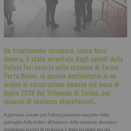
Un trentunenne straniero, senza fissa
dimora, è stato arrestato dagli agenti della
Polizia Ferroviaria nella stazione di Torino
Porta Nuova, in quanto destinatario di un
ordine di carcerazione emesso nel mese di
luglio 2020 dal Tribunale di Torino, per
spaccio di sostanze stupefacenti.
Il giovane, notato per l’atteggiamento sospetto dalla
pattuglia della Polfer all’interno della stazione, durante i
quotidiani servizi di vigilanza, è stato fermato per un