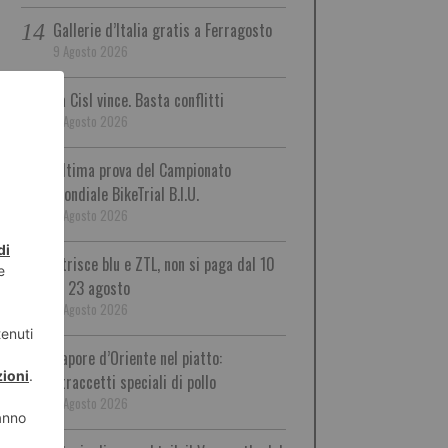
Gallerie d’Italia gratis a Ferragosto
9 Agosto 2026
La Cisl vince. Basta conflitti
9 Agosto 2026
Ultima prova del Campionato
Mondiale BikeTrial B.I.U.
9 Agosto 2026
Strisce blu e ZTL, non si paga dal 10
al 23 agosto
9 Agosto 2026
Sapore d’Oriente nel piatto:
straccetti speciali di pollo
9 Agosto 2026