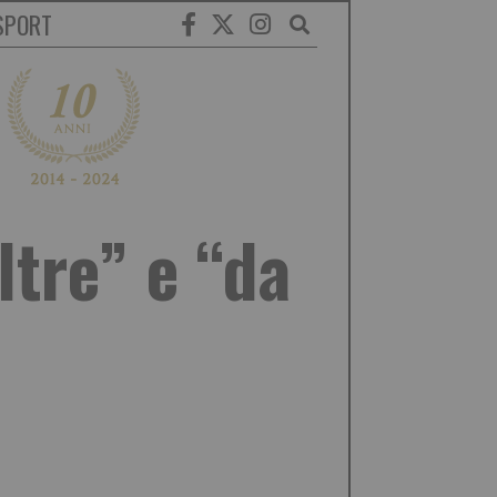
SPORT
ltre” e “da