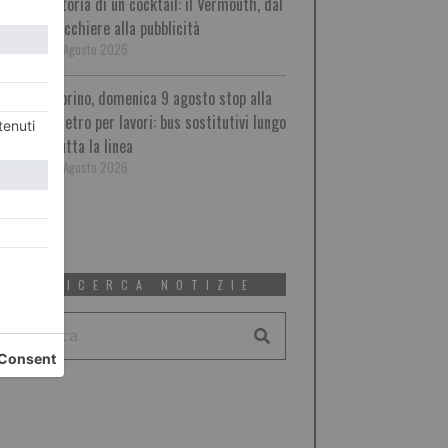
Storia di un cocktail: il Vermouth, dal
bicchiere alla pubblicità
9 Agosto 2026
Torino, domenica 9 agosto stop alla
metro per lavori: bus sostitutivi lungo
tutta la linea
8 Agosto 2026
RICERCA NOTIZIE