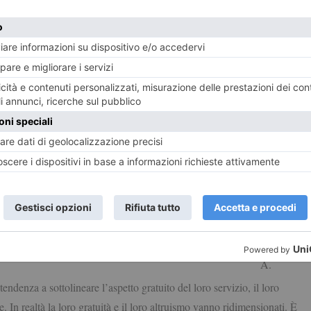
mezzo per accrescere la propria autostima perché ci si sente utili,
glioramento della condizione di vita di un’altra persona. In altri casi,
il tempo libero, o un’occasione di socializzazione, soprattutto per
mpia disponibilità di tempo e cercano occasioni per mettersi alla
rattutto per i giovani e per coloro che non sono ancora entrati nel
un’occasione di fare esperienze ed acquisire abilità facilmente
di recenti sul volontariato giovanile hanno confermato che l’impegno
are verso l’altro, anche da un attingere dall’altro.
ale, che merita valutazione e valorizzazione numerica per le
o le aziende non profit non esisterebbero.
Citando
A.
endenza a sottolineare l’aspetto gratuito del loro servizio, il loro
se. In realtà la loro gratuità e il loro altruismo vanno ridimensionati. È