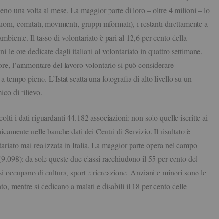
no una volta al mese. La maggior parte di loro – oltre 4 milioni – lo
zioni, comitati, movimenti, gruppi informali), i restanti direttamente a
ambiente. Il tasso di volontariato è pari al 12,6 per cento della
 le ore dedicate dagli italiani al volontariato in quattro settimane.
re, l’ammontare del lavoro volontario si può considerare
 tempo pieno. L’Istat scatta una fotografia di alto livello su un
co di rilievo.
olti i dati riguardanti 44.182 associazioni: non solo quelle iscritte ai
nicamente nelle banche dati dei Centri di Servizio. Il risultato è
tariato mai realizzata in Italia. La maggior parte opera nel campo
 (9.098): da sole queste due classi racchiudono il 55 per cento del
si occupano di cultura, sport e ricreazione. Anziani e minori sono le
nto, mentre si dedicano a malati e disabili il 18 per cento delle