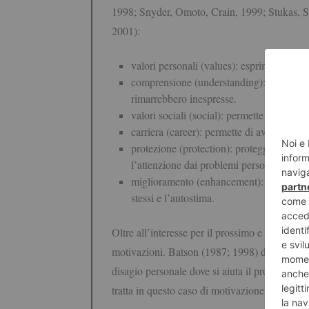
1998; Snyder, Omoto, Crain, 1999; Stukas, S
2001):
valori personali (values): esprime la prese
comprensione (understanding): permette di
rimarrebbero inespresse.
valori sociali (social): permette relazioni s
carriera (career): permette di avere vantag
protezione (protection): protegge l’Io dai 
l’attenzione dai problemi personali.
miglioramento (enhancement): vengono utili
stessi e l’autostima.
Oltre all’interesse per il prossimo e alla volont
motivazioni. Batson (1987; 1998) distingue tr
disagio personale dove si aiuta il prossimo per 
tratta in questo caso di motivazione egoistica.