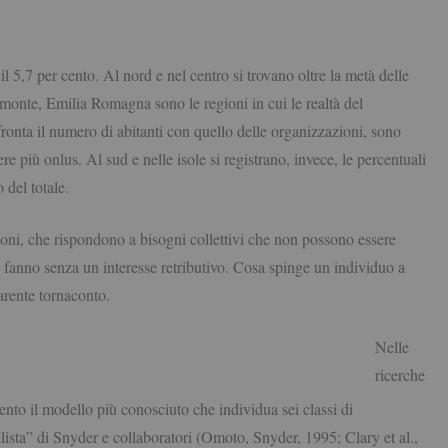
 5,7 per cento. Al nord e nel centro si trovano oltre la metà delle
monte, Emilia Romagna sono le regioni in cui le realtà del
fronta il numero di abitanti con quello delle organizzazioni, sono
re più onlus. Al sud e nelle isole si registrano, invece, le percentuali
 del totale.
ioni, che rispondono a bisogni collettivi che non possono essere
o fanno senza un interesse retributivo. Cosa spinge un individuo a
parente tornaconto.
Nelle
ricerche
nto il modello più conosciuto che individua sei classi di
lista” di Snyder e collaboratori (Omoto, Snyder, 1995; Clary et al.,