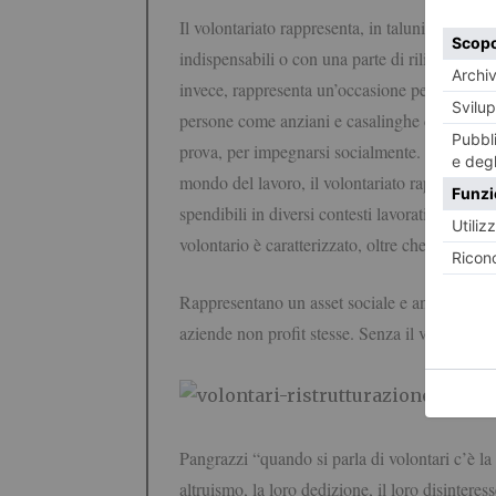
Il volontariato rappresenta, in taluni casi, un 
indispensabili o con una parte di rilievo nel mi
invece, rappresenta un’occasione per occupare 
persone come anziani e casalinghe che hanno a
prova, per impegnarsi socialmente. Infine, sop
mondo del lavoro, il volontariato rappresenta 
spendibili in diversi contesti lavorativi. Stu
volontario è caratterizzato, oltre che da un and
Rappresentano un asset sociale e anche aziend
aziende non profit stesse. Senza il volontariat
Pangrazzi “quando si parla di volontari c’è la t
altruismo, la loro dedizione, il loro disinteres