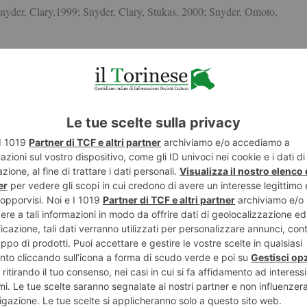
nyder, Clary,1999; Snyder, Clary, Stukas, 2000; Snyder, Omoto,
nza di interesse umanitario per gli altri.
 mettere in pratica abilità, capacità e conoscenze che altrimenti
ignificative con gli altri.
gi per la propria carriera.
sensi di colpa per essere più fortunato di altri o per sviare
zzate le risorse positive dell’Io per accrescere la fiducia in sè
à di aiuto molti autori hanno sottolineato gli aspetti egoistici delle
a interesse empatico, come motivazione puramente altruistica, e il
ridurre il personale stato di disagio di fronte alla sofferenza altrui; si