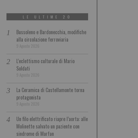
LE ULTIME 20
Bussoleno e Bardonecchia, modifiche
alla circolazione ferroviaria
9 Agosto 2026
L’eclettismo culturale di Mario
Soldati
9 Agosto 2026
La Ceramica di Castellamonte torna
protagonista
9 Agosto 2026
Un filo elettrificato riapre l’aorta: alle
Molinette salvato un paziente con
sindrome di Marfan