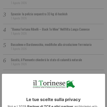
7 Agosto 2026
Spaccio: la polizia sequestra 33 kg di hashish
7 Agosto 2026
“Buona Fortuna Ribelli – Back To Mine” Nell’Alta Langa Cuneese
7 Agosto 2026
Bussoleno e Bardonecchia, modifiche alla circolazione ferroviaria
7 Agosto 2026
Siccità, il Piemonte chiederà lo stato di calamità naturale
7 Agosto 2026
Coppa del Presidente al Golf Club Sestrieres per la ricerca
7 Agosto 2026
Camion perde il carico sulla rotatoria di Candiolo
7 Agosto 2026
Ennio Caretto: Gli “Anni furenti” degli Usa