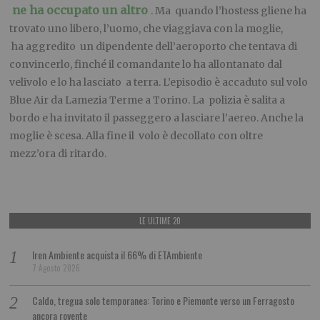
ne ha occupato un altro
. Ma quando l’hostess gliene ha
trovato uno libero, l’uomo, che viaggiava con la moglie,
ha aggredito un dipendente dell’aeroporto che tentava di
convincerlo, finché il comandante lo ha allontanato dal
velivolo e lo ha lasciato a terra. L’episodio è accaduto sul volo
Blue Air da Lamezia Terme a Torino. La polizia è salita a
bordo e ha invitato il passeggero a lasciare l’aereo. Anche la
moglie è scesa. Alla fine il volo è decollato con oltre
mezz’ora di ritardo.
LE ULTIME 20
Iren Ambiente acquista il 66% di ETAmbiente
7 Agosto 2026
Caldo, tregua solo temporanea: Torino e Piemonte verso un Ferragosto
ancora rovente