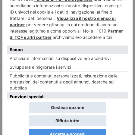
7 Agosto 2026
I sindaci dei Comuni olimpici chiedono garanzie per il servizio pediatrico
7 Agosto 2026
“A piccoli passi” al Forte di Vinadio
7 Agosto 2026
Più informazione online: il Torinese apre a Milano e Genova
7 Agosto 2026
È in pericolo il Santuario sulla vetta del Thabor, tra due Stati
7 Agosto 2026
San Luigi Gonzaga, restituita con l’AI la vista a un occhio senza più
speranze
7 Agosto 2026
Chi dice Donald dice Danno?
7 Agosto 2026