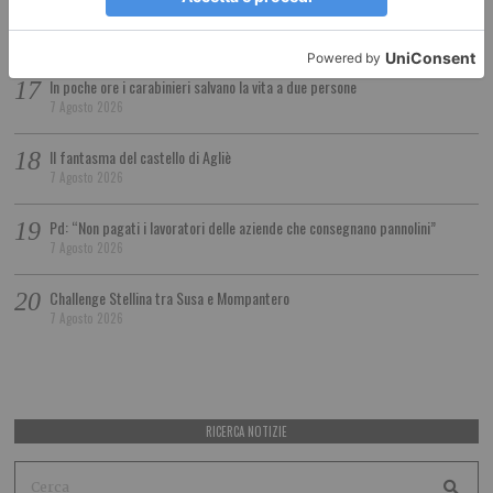
Le delizie del Caffè Al Bicerin
7 Agosto 2026
In poche ore i carabinieri salvano la vita a due persone
7 Agosto 2026
Il fantasma del castello di Agliè
7 Agosto 2026
Pd: “Non pagati i lavoratori delle aziende che consegnano pannolini”
7 Agosto 2026
Challenge Stellina tra Susa e Mompantero
7 Agosto 2026
RICERCA NOTIZIE