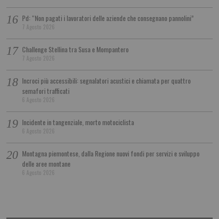
Pd: “Non pagati i lavoratori delle aziende che consegnano pannolini”
7 Agosto 2026
Challenge Stellina tra Susa e Mompantero
7 Agosto 2026
Incroci più accessibili: segnalatori acustici e chiamata per quattro
semafori trafficati
6 Agosto 2026
Incidente in tangenziale, morto motociclista
6 Agosto 2026
Montagna piemontese, dalla Regione nuovi fondi per servizi e sviluppo
delle aree montane
6 Agosto 2026