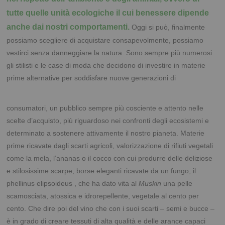
tutte quelle unità ecologiche il cui benessere dipende
anche dai nostri comportamenti.
Oggi si può, finalmente
possiamo scegliere di acquistare consapevolmente, possiamo
vestirci senza danneggiare la natura. Sono sempre più numerosi
gli stilisti e le case di moda che decidono di investire in materie
prime alternative per
soddisfare nuove generazioni di
consumatori, un pubblico sempre più cosciente e attento nelle
scelte d’acquisto, più riguardoso nei confronti degli ecosistemi e
determinato a sostenere attivamente il nostro pianeta. Materie
prime ricavate dagli scarti agricoli, valorizzazione di rifiuti vegetali
come la mela, l’ananas o il cocco con cui produrre delle deliziose
e stilosissime scarpe, borse eleganti ricavate da un fungo, il
phellinus elipsoideus , che ha dato vita al
Muskin
una pelle
scamosciata, atossica e idrorepellente, vegetale al cento per
cento. Che dire poi del vino che con i suoi scarti – semi e bucce –
è in grado di creare tessuti di alta qualità e delle arance capaci