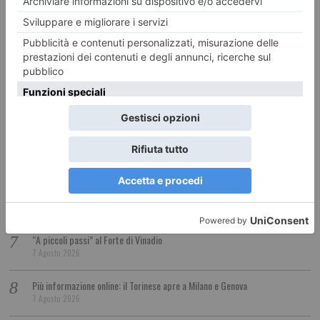
Siccità, il Piemonte chiederà lo stato di calamità naturale
7 Agosto 2026
Coppa del Presidente al Golf Club Sestrieres per la ricerca
7 Agosto 2026
Camion perde il carico sulla rotatoria di Candiolo
7 Agosto 2026
Ennio Caretto: Gli “Anni furenti” degli Usa
7 Agosto 2026
I sindaci dei Comuni olimpici chiedono garanzie per il servizio pediatrico
7 Agosto 2026
“A piccoli passi” al Forte di Vinadio
7 Agosto 2026
Più informazione online: il Torinese apre a Milano e Genova
7 Agosto 2026