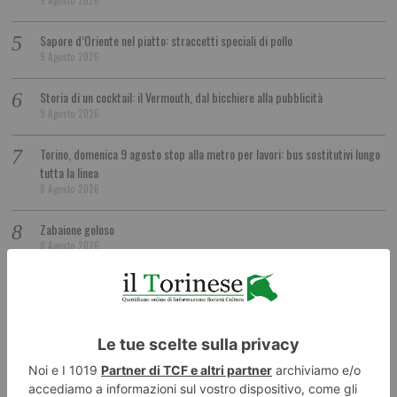
Sapore d’Oriente nel piatto: straccetti speciali di pollo
9 Agosto 2026
Storia di un cocktail: il Vermouth, dal bicchiere alla pubblicità
9 Agosto 2026
Torino, domenica 9 agosto stop alla metro per lavori: bus sostitutivi lungo
tutta la linea
8 Agosto 2026
Zabaione goloso
8 Agosto 2026
Sedici giorni senza riposo settimanale: multato autista di bus turistico
8 Agosto 2026
Emergenza idrica, Piemonte e Liguria puntano sugli invasi
8 Agosto 2026