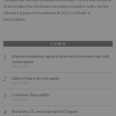
di Moncalieri ha effettuato un primo tentativo nullo, poi ha
ottenuto il pass con la misura di 58,73. La finale si
terrà sabato.
LE ULTIME 20
Artigianato piemontese, segnali di ripresa nel terzo trimestre ma i saldi
restano negativi
9 Agosto 2026
Gallerie d’Italia gratis a Ferragosto
9 Agosto 2026
La Cisl vince. Basta conflitti
9 Agosto 2026
Strisce blu e ZTL, non si paga dal 10 al 23 agosto
9 Agosto 2026