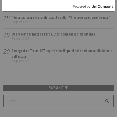
arrestati
8 Agosto 2026
“Se si capissero le grandi ricadute della TAV, le cose sarebbero diverse”
8 Agosto 2026
Con la testa in mezzo all’erba. Storie omegnesi di Resistenza
8 Agosto 2026
Ferragosto a Torino: 107 negozi e locali aperti nelle settimane più delicate
dell’estate
8 Agosto 2026
RICERCA NOTIZIE