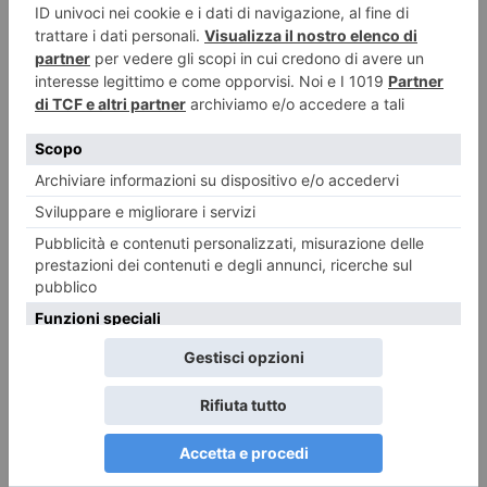
Lite sulla strada, poi l’auto contro il gruppo: sei ciclisti feriti a Lanzo, uno
grave
8 Agosto 2026
Trenitalia: modifiche linea Cuneo Fossano Ventimiglia
8 Agosto 2026
Tutti i gusti del mondo a Terra Madre Salone del Gusto Tra poco più di un
mese a Torino
8 Agosto 2026
“Da Cavour alla repubblica”, Quaglieni e Oliva dialogano ad Alassio
8 Agosto 2026
A Torino il ricordo della tragedia di Hiroshima e Nagasaki
8 Agosto 2026
Calciomercato, Torino e Juventus: le ultime novità!
8 Agosto 2026
Fuga pericolosa: scappano in motorino (rubato) all’alt della polizia,