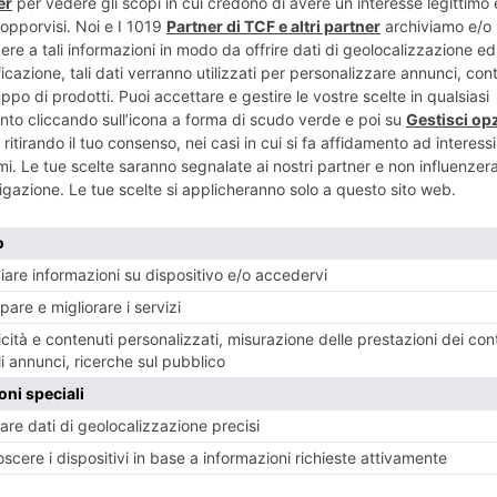
RECENTI:
uisce i
Arrestato il 73enne che
Tutti i gusti 
i: più di 600
ha travolto i ciclisti
Terra Madre S
ei modelli
Gusto Tra poco
E’ stato arrestato per tentato
mese a Torino
omicidio l’automobilista
73enne che ieri ha investito
ù intuitive,
Una selezione di 
per due volte un