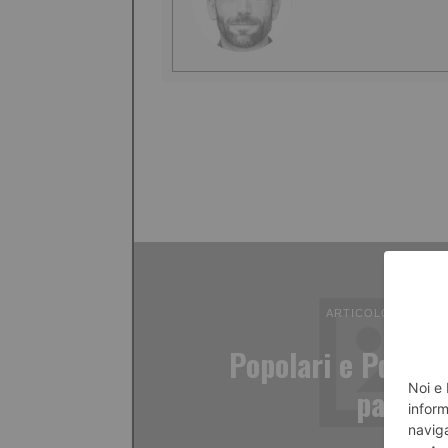
ARTICOLO PRECED
Popolari e Pd, una
passat