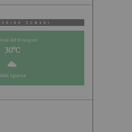
TORINO DOMANI
ioni del 10 August
30°C
nubi sparse