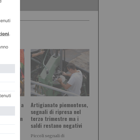
del mondo a
Artigianato piemontese,
alone del
segnali di ripresa nel
 più di un
terzo trimestre ma i
saldi restano negativi
laboratori,
Piccoli segnali di