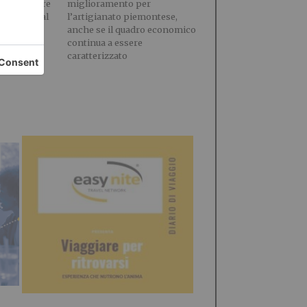
ne da vivere
miglioramento per
no dal 24 al
l’artigianato piemontese,
anche se il quadro economico
continua a essere
caratterizzato