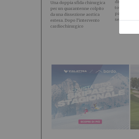
dispositivi
Una doppia sfida chirurgica
touch e nuov
per un quarantenne colpito
pagamento p
da una dissezione aortica
servizio
estesa. Dopo l’intervento
cardiochirurgico