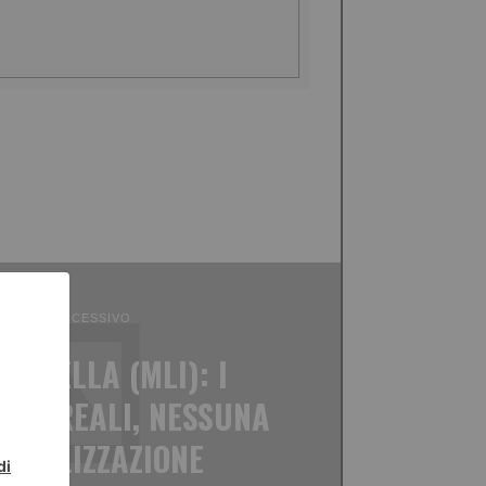
ICOLO SUCCESSIVO
BATZELLA (MLI): I
ONO REALI, NESSUNA
NTALIZZAZIONE