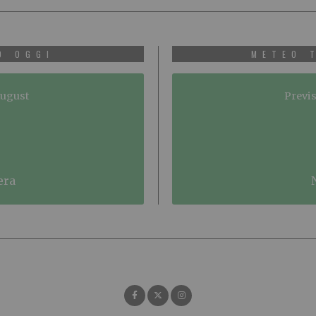
O OGGI
METEO 
August
Previs
era