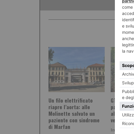
Un filo elettrificato
GTT sostit
riapre l’aorta: alle
parchimetr
Molinette salvato un
al posto d
paziente con sindrome
vecchi
di Marfan
Interfacce pi