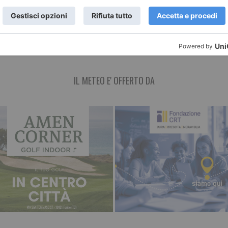
 con schermo
degustazioni e ce
i sistemi di
nel centro di Tori
er migliorare il
IL METEO E' OFFERTO DA