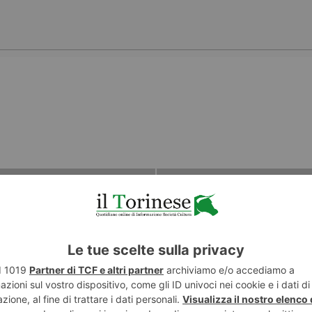
ART
ENTE
NUE 112, 
 storia del
PROBLEMI S
o
STRUME