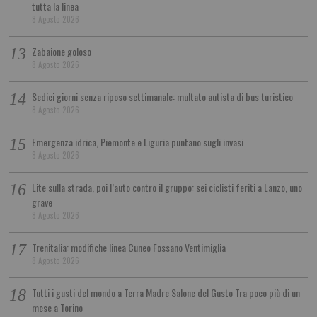
tutta la linea
8 Agosto 2026
Zabaione goloso
8 Agosto 2026
Sedici giorni senza riposo settimanale: multato autista di bus turistico
8 Agosto 2026
Emergenza idrica, Piemonte e Liguria puntano sugli invasi
8 Agosto 2026
Lite sulla strada, poi l’auto contro il gruppo: sei ciclisti feriti a Lanzo, uno
grave
8 Agosto 2026
Trenitalia: modifiche linea Cuneo Fossano Ventimiglia
8 Agosto 2026
Tutti i gusti del mondo a Terra Madre Salone del Gusto Tra poco più di un
mese a Torino