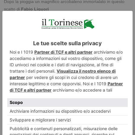
Dopo la pioggia un magnifico arcobaleno immortalato in questo
scatto di
Fabio Liguori
Il Monte dei Cappuccini allo
specchio
PUBBLICATO IL
28 MAGGIO 2019
FOTO DEI LETTORI
La nostra lettrice
Maria Siragusa
ci propone questa bella
immagine del Monte dei Cappuccini riflesso sulle acque del
Po