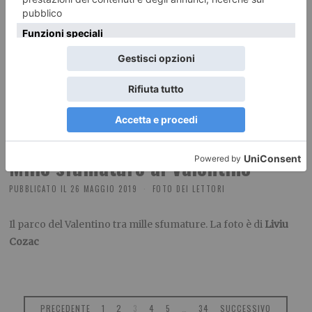
Ai piedi delle Alpi
PUBBLICATO IL
27 MAGGIO 2019
FOTO DEI LETTORI
Una magnifica veduta delle Alpi e un pezzo di città, in questa
bella foto di
Fabio Liguori
Mille sfumature al Valentino
PUBBLICATO IL
26 MAGGIO 2019
FOTO DEI LETTORI
Il parco del Valentino tra mille sfumature. La foto è di
Liviu
Cozac
PRECEDENTE
1
2
3
4
5
…
34
SUCCESSIVO