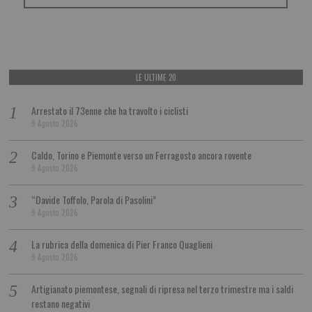
LE ULTIME 20
Arrestato il 73enne che ha travolto i ciclisti
9 Agosto 2026
Caldo, Torino e Piemonte verso un Ferragosto ancora rovente
9 Agosto 2026
“Davide Toffolo, Parola di Pasolini”
9 Agosto 2026
La rubrica della domenica di Pier Franco Quaglieni
9 Agosto 2026
Artigianato piemontese, segnali di ripresa nel terzo trimestre ma i saldi
restano negativi