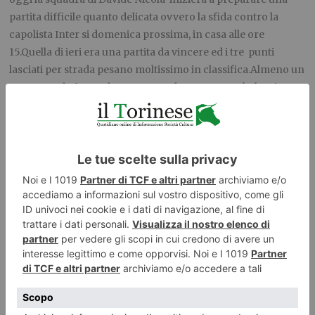
partita difficile quanto delicata ovvero la sfida contro la
capolista Inter si domenica prossima, in casa alle ore
15.Quella di ieri era una partita da vincere ed i tre
punti
lasciati per strada pesano moltissimo in classifica.Almeno un
punto era da fare. Ed ora punto e daccapo. Vero è che ci sono
da recuperare 2 gare, contro Sassuolo e Lazio, ma la verità è
che partite condotte in maniera maldestra come quella di ieri
posso lasciare pesanti strascichi a livello mentale. Fanno
tornare la paura dello spettro della retrocessione. A questa
squadra mancano le alternative ai titolari. Le riserve sono un
disastro.C’è solo da sperare nel recupero immediato dei vari
Belotti, Singo, N’Kolou, Bremer, Baselli, Buongiorno.
Costoro, assieme ai validi Mandragora,
Sanabria,
Ansaldi,
Sirigu
e pochi altri dovranno portare il glorioso Toro nel
porto tranquillo della permanenza in serie A.
Qui Juve:
martedì 9 marzo il ritorno contro il Porto per gli
ottavi di finale di Champions League. All’andata finì 2-1 per i