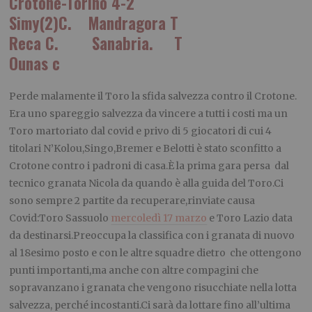
Crotone-Torino 4-2
Simy(2)C. Mandragora T
Reca C. Sanabria. T
Ounas c
Perde malamente il Toro la sfida salvezza contro il Crotone.
Era uno spareggio salvezza da vincere a tutti i costi ma un
Toro martoriato dal covid e privo di 5 giocatori di cui 4
titolari N’Kolou,Singo,Bremer e Belotti è stato sconfitto a
Crotone contro i padroni di casa.È la prima gara persa dal
tecnico granata Nicola da quando è alla guida del Toro.Ci
sono sempre 2 partite da recuperare,rinviate causa
Covid:Toro Sassuolo
mercoledì 17 marzo
e Toro Lazio data
da destinarsi.Preoccupa la classifica con i granata di nuovo
al 18esimo posto e con le altre squadre dietro che ottengono
punti importanti,ma anche con altre compagini che
sopravanzano i granata che vengono risucchiate nella lotta
salvezza, perché incostanti.Ci sarà da lottare fino all’ultima