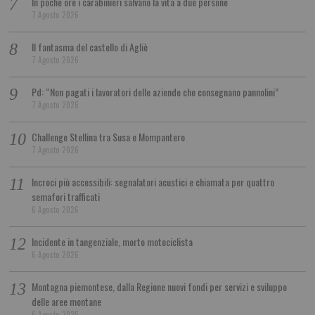
In poche ore i carabinieri salvano la vita a due persone
7 Agosto 2026
Il fantasma del castello di Agliè
7 Agosto 2026
Pd: “Non pagati i lavoratori delle aziende che consegnano pannolini”
7 Agosto 2026
Challenge Stellina tra Susa e Mompantero
7 Agosto 2026
Incroci più accessibili: segnalatori acustici e chiamata per quattro
semafori trafficati
6 Agosto 2026
Incidente in tangenziale, morto motociclista
6 Agosto 2026
Montagna piemontese, dalla Regione nuovi fondi per servizi e sviluppo
delle aree montane
6 Agosto 2026