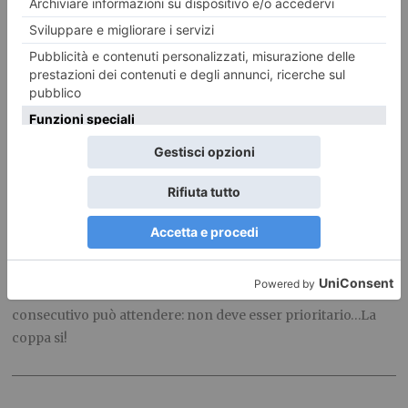
portoghesi, ai bianconeri basterà l’1-0 per superare il turno
e qualificarsi ai quarti. La squadra di Andrea Pirlo è ben
conscia d’esser una delle favorite per la conquista della
coppa dei Campioni, trofeo che manca in bacheca da ben 25
anni, un quarto di secolo, questo dovrà esser l’anno buono
trascinati da un Ronaldo superlativo. Grandi miglioramenti
sia nella concentrazione per tutta la gara e soprattutto in
difesa, centrocampo attento ad occupare tutti gli spazi,
attacco con varie soluzioni: peculiarità che la Juve dovrà
sfruttare fino in fondo per arrivare in finale. Dopo 9 scudetti
consecutivi ed aver conseguito tutti i record possibili ed
immaginabili, la Coppa deve esser il primo obiettivo
stagionale, in maniera chiara e netta. Il decimo scudetto
consecutivo può attendere: non deve esser prioritario…La
coppa si!