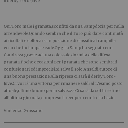
il derby Toro-Juve
Qui Toro:male i granata,sconfitti da una Sampdoria per nulla
arrendevole.Quando sembra che il Toro può dare continuità
ai risultati e collocarsi in posizione di classifica tranquilla
ecco che inciampa e cade.Oggi la Samp ha segnato con
Candreva grazie ad una colossale dormita della difesa
granata.Poche occasioni per i granata che sono sembrati
confusionari ed imprecisi.Si salva il solo Ansaldi,autore di
una buona prestazione.Alla ripresa ci sarà il derby Toro-
Juve.Ci vorrà una vittoria per rimanere saldi al 17esimo posto
attuale,ultimo buono per la salvezza.Ci sarà da soffrire fino
all’ultima giornata,compreso il recupero contro la Lazio.
Vincenzo Grassano