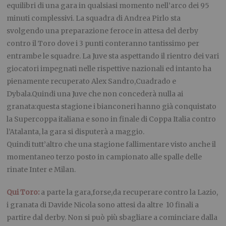
equilibri di una gara in qualsiasi momento nell’arco dei 95
minuti complessivi. La squadra di Andrea Pirlo sta
svolgendo una preparazione feroce in attesa del derby
contro il Toro dove i 3 punti conteranno tantissimo per
entrambe le squadre. La Juve sta aspettando il rientro dei vari
giocatori impegnati nelle rispettive nazionali ed intanto ha
pienamente recuperato Alex Sandro,Cuadrado e
Dybala.Quindi una Juve che non concederà nulla ai
granata:questa stagione i bianconeri hanno già conquistato
la Supercoppa italiana e sono in finale di Coppa Italia contro
l’Atalanta, la gara si disputerà a maggio.
Quindi tutt’altro che una stagione fallimentare visto anche il
momentaneo terzo posto in campionato alle spalle delle
rinate Inter e Milan.
Qui Toro:
a parte la gara,forse,da recuperare contro la Lazio,
i granata di Davide Nicola sono attesi da altre 10 finali a
partire dal derby. Non si può più sbagliare a cominciare dalla