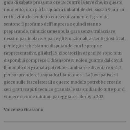
gara di sabato prossimo ore 18 contro la Juve che, in questo
momento, non più la squadra imbattibile dei passati 9 anni in
cui ha vinto lo scudetto consecutivamente. I granata
sentono il profumo dell’impresa e quindi stanno
preparando, minuziosamente, la gara senza tralasciare
nessun particolare. A parte gli 8 nazionali, assenti giustificati
per le gare che stanno disputando con le proprie
rappresentative, gli altri 15 giocatori in organico sono tutti
disponibili compreso il difensore N’Kolou guarito dal covid.
Il modulo dei granata potrebbe cambiare e diventare 4-4-2
per sorprendere la squadra bianconera. La Juve patisce il
gioco sulle fasce laterali e questo modulo potrebbe crearle
seri grattacapi. Il tecnico granata le sta studiando tutte pur di
vincere o come minimo pareggiare il derby n.202.
Vincenzo Grassano