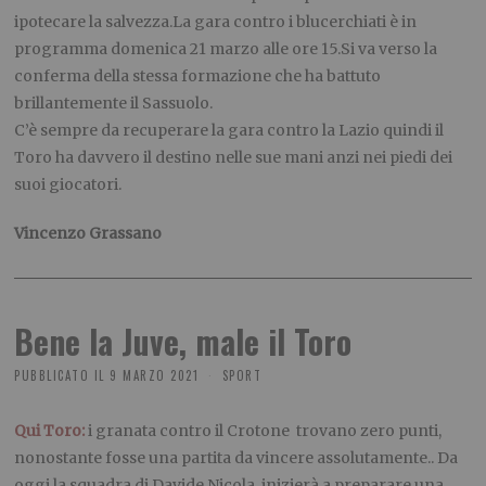
ipotecare la salvezza.La gara contro i blucerchiati è in
programma domenica 21 marzo alle ore 15.Si va verso la
conferma della stessa formazione che ha battuto
brillantemente il Sassuolo.
C’è sempre da recuperare la gara contro la Lazio quindi il
Toro ha davvero il destino nelle sue mani anzi nei piedi dei
suoi giocatori.
Vincenzo Grassano
Bene la Juve, male il Toro
PUBBLICATO IL
9 MARZO 2021
SPORT
Qui Toro:
i granata contro il Crotone
trovano zero punti,
nonostante fosse una partita da vincere assolutamente.. Da
oggi la squadra di Davide Nicola
inizierà a preparare una