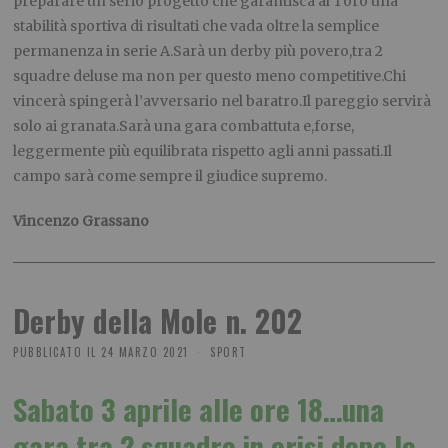
preparare un serio progetto che garantisca al Toro una
stabilità sportiva di risultati che vada oltre la semplice
permanenza in serie A.Sarà un derby più povero,tra 2
squadre deluse ma non per questo meno competitive.Chi
vincerà spingerà l’avversario nel baratro.Il pareggio servirà
solo ai granata.Sarà una gara combattuta e,forse,
leggermente più equilibrata rispetto agli anni passati.Il
campo sarà come sempre il giudice supremo.
Vincenzo Grassano
Derby della Mole n. 202
PUBBLICATO IL
24 MARZO 2021
SPORT
Sabato 3 aprile alle ore 18…una
gara tra 2 squadre in crisi dopo le