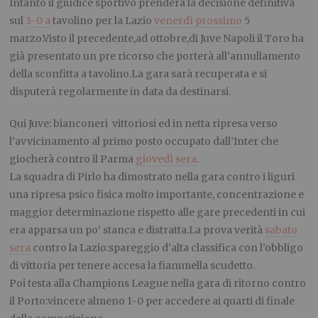
Intanto il giudice sportivo prenderà la decisione definitiva
sul
3-0 a
tavolino per la Lazio
venerdì prossimo
5
marzo.Visto il precedente,ad ottobre,di Juve Napoli il Toro ha
già presentato un pre ricorso che porterà all’annullamento
della sconfitta a tavolino.La gara sarà recuperata e si
disputerà regolarmente in data da destinarsi.
Qui Juve: bianconeri vittoriosi ed in netta ripresa verso
l’avvicinamento al primo posto occupato dall’Inter che
giocherà contro il Parma
giovedì sera
.
La squadra di Pirlo ha dimostrato nella gara contro i liguri
una ripresa psico fisica molto importante, concentrazione e
maggior determinazione rispetto alle gare precedenti in cui
era apparsa un po’ stanca e distratta.La prova verità
sabato
sera
contro la Lazio:spareggio d’alta classifica con l’obbligo
di vittoria per tenere accesa la fiammella scudetto.
Poi testa alla Champions League nella gara di ritorno contro
il Porto:vincere almeno 1-0 per accedere ai quarti di finale