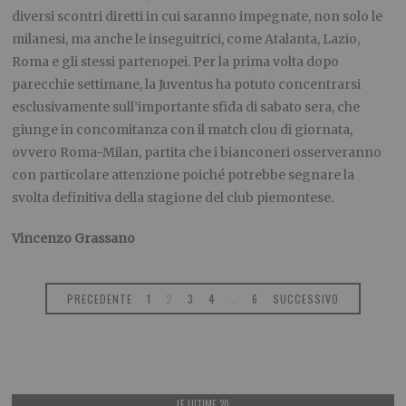
diversi scontri diretti in cui saranno impegnate, non solo le
milanesi, ma anche le inseguitrici, come Atalanta, Lazio,
Roma e gli stessi partenopei. Per la prima volta dopo
parecchie settimane, la Juventus ha potuto concentrarsi
esclusivamente sull’importante sfida di sabato sera, che
giunge in concomitanza con il match clou di giornata,
ovvero Roma-Milan, partita che i bianconeri osserveranno
con particolare attenzione poiché potrebbe segnare la
svolta definitiva della stagione del club piemontese.
Vincenzo Grassano
PRECEDENTE
1
2
3
4
…
6
SUCCESSIVO
LE ULTIME 20