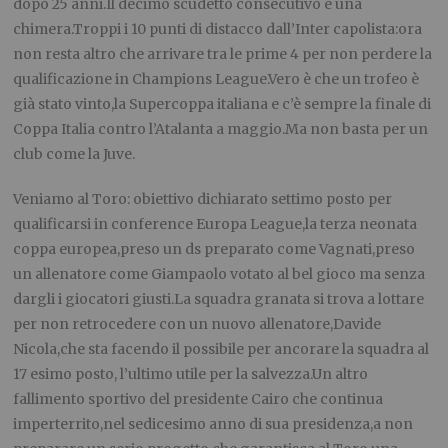
dopo 25 anni.Il decimo scudetto consecutivo è una
chimera.Troppi i 10 punti di distacco dall’Inter capolista:ora
non resta altro che arrivare tra le prime 4 per non perdere la
qualificazione in Champions League.Vero è che un trofeo è
già stato vinto,la Supercoppa italiana e c’è sempre la finale di
Coppa Italia contro l’Atalanta a maggio.Ma non basta per un
club come la Juve.
Veniamo al Toro: obiettivo dichiarato settimo posto per
qualificarsi in conference Europa League,la terza neonata
coppa europea,preso un ds preparato come Vagnati,preso
un allenatore come Giampaolo votato al bel gioco ma senza
dargli i giocatori giusti.La squadra granata si trova a lottare
per non retrocedere con un nuovo allenatore,Davide
Nicola,che sta facendo il possibile per ancorare la squadra al
17 esimo posto, l’ultimo utile per la salvezza.Un altro
fallimento sportivo del presidente Cairo che continua
imperterrito,nel sedicesimo anno di sua presidenza,a non