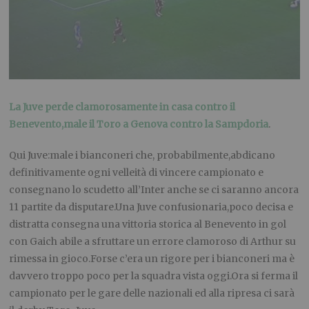
La Juve perde clamorosamente in casa contro il
Benevento,male il Toro a Genova contro la Sampdoria
.
Qui Juve:male i bianconeri che, probabilmente,abdicano
definitivamente ogni velleità di vincere campionato e
consegnano lo scudetto all’Inter anche se ci saranno ancora
11 partite da disputare.Una Juve confusionaria,poco decisa e
distratta consegna una vittoria storica al Benevento in gol
con Gaich abile a sfruttare un errore clamoroso di Arthur su
rimessa in gioco.Forse c’era un rigore per i bianconeri ma è
davvero troppo poco per la squadra vista oggi.Ora si ferma il
campionato per le gare delle nazionali ed alla ripresa ci sarà