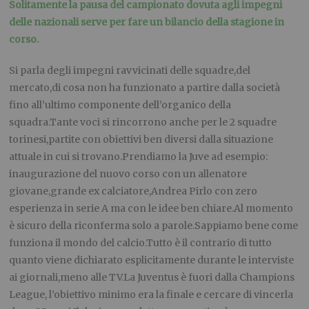
Solitamente la pausa del campionato dovuta agli impegni
delle nazionali serve per fare un bilancio della stagione in
corso.
Si parla degli impegni ravvicinati delle squadre,del
mercato,di cosa non ha funzionato a partire dalla società
fino all’ultimo componente dell’organico della
squadra.Tante voci si rincorrono anche per le 2 squadre
torinesi,partite con obiettivi ben diversi dalla situazione
attuale in cui si trovano.Prendiamo la Juve ad esempio:
inaugurazione del nuovo corso con un allenatore
giovane,grande ex calciatore,Andrea Pirlo con zero
esperienza in serie A ma con le idee ben chiare.Al momento
è sicuro della riconferma solo a parole.Sappiamo bene come
funziona il mondo del calcio.Tutto è il contrario di tutto
quanto viene dichiarato esplicitamente durante le interviste
ai giornali,meno alle TV.La Juventus è fuori dalla Champions
League, l’obiettivo minimo era la finale e cercare di vincerla