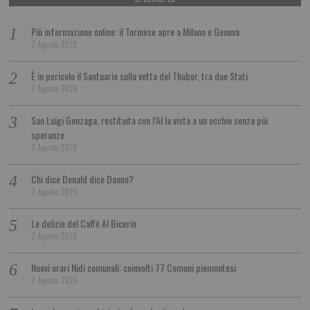
Più informazione online: il Torinese apre a Milano e Genova
7 Agosto 2026
È in pericolo il Santuario sulla vetta del Thabor, tra due Stati
7 Agosto 2026
San Luigi Gonzaga, restituita con l’AI la vista a un occhio senza più
speranze
7 Agosto 2026
Chi dice Donald dice Danno?
7 Agosto 2026
Le delizie del Caffè Al Bicerin
7 Agosto 2026
Nuovi orari Nidi comunali: coinvolti 77 Comuni piemontesi
7 Agosto 2026