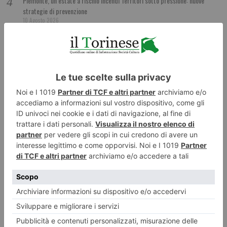
Piemonte, un’estate a rischio incendi Territori sotto pressione: nuove
strategie di prevenzione
10 Agosto 2026
Piemonte, banche in ritirata: così interi territori rischiano di restare senza
servizi
10 Agosto 2026
Locali storici a Torino: Caffè confetteria Abrate
10 Agosto 2026
Cipolle e zucchine ripiene
10 Agosto 2026
Nuovi orari Nidi comunali: coinvolti 77 Comuni piemontesi
10 Agosto 2026
Angoli torinesi, il Bastion Verde
10 Agosto 2026
Agosto a Torino, come cambiano i servizi Gtt
10 Agosto 2026