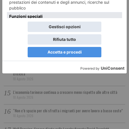
L’uomo che ha investito i ciclisti: “Chiedo perdono”
10 Agosto 2026
Addio a Livio Berruti, campione olimpico torinese
10 Agosto 2026
Furto al centro commerciale: un arresto
10 Agosto 2026
Piemonte, esodo di Ferragosto: traffico intenso nel weekend ma senza
criticità
10 Agosto 2026
L’economia torinese continua a crescere meno rispetto alle altre città
10 Agosto 2026
“Non c’è spazio per chi sfrutta i migranti per avere lavoro a basso costo”
10 Agosto 2026
Wall Drawing, l’opera d’arte nelle Langhe firmata David Tremlett