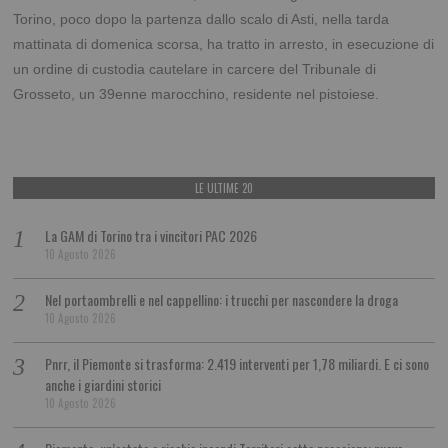
Torino, poco dopo la partenza dallo scalo di Asti, nella tarda
mattinata di domenica scorsa, ha tratto in arresto, in esecuzione di
un ordine di custodia cautelare in carcere del Tribunale di
Grosseto, un 39enne marocchino, residente nel pistoiese.
LE ULTIME 20
La GAM di Torino tra i vincitori PAC 2026
10 Agosto 2026
Nel portaombrelli e nel cappellino: i trucchi per nascondere la droga
10 Agosto 2026
Pnrr, il Piemonte si trasforma: 2.419 interventi per 1,78 miliardi. E ci sono
anche i giardini storici
10 Agosto 2026