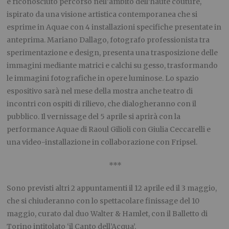
e riconosciuto percorso nell’ambito dell’haute couture,
ispirato da una visione artistica contemporanea che si
esprime in Aquae con 4 installazioni specifiche presentate in
anteprima. Mariano Dallago, fotografo professionista tra
sperimentazione e design, presenta una trasposizione delle
immagini mediante matrici e calchi su gesso, trasformando
le immagini fotografiche in opere luminose. Lo spazio
espositivo sarà nel mese della mostra anche teatro di
incontri con ospiti di rilievo, che dialogheranno con il
pubblico. Il vernissage del 5 aprile si aprirà con la
performance Aquae di Raoul Gilioli con Giulia Ceccarelli e
una video-installazione in collaborazione con Fripsel.
***
Sono previsti altri 2 appuntamenti il 12 aprile ed il 3 maggio,
che si chiuderanno con lo spettacolare finissage del 10
maggio, curato dal duo Walter & Hamlet, con il Balletto di
Torino intitolato ‘il Canto dell’Acqua’.