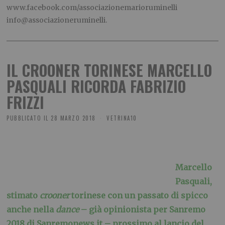
www.facebook.com/associazionemarioruminelli
info@associazioneruminelli.
IL CROONER TORINESE MARCELLO
PASQUALI RICORDA FABRIZIO
FRIZZI
PUBBLICATO IL
28 MARZO 2018
VETRINA10
Marcello
Pasquali,
stimato
crooner
torinese con un passato di spicco
anche nella
dance
– già opinionista per Sanremo
2018 di Sanremonews.it – prossimo al lancio del