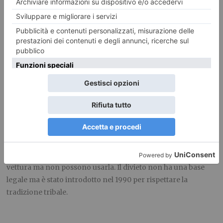
essere il padre, il marito, il figlio o il fratello. Hanno inviato al
monarca re Salman 2500 telegrammi e una petizione di
14.000 firme. Nel maggio di tre anni fa Raha conquistò la
cima dell’Everest (8850 metri), la prima ragazza araba a
raggiungere il “tetto del mondo” dopo aver già scalato la
vetta del Kilimangiaro e altre cime. Raha continua a scalare
le montagne insieme agli uomini e la sua vicenda dimostra
ciò che le donne arabe possono fare per emergere e
autodeterminarsi nonostante i divieti e le rigide leggi che
penalizzano le donne, in particolare in un Paese retrivo
come l’Arabia Saudita dove alle donne non viene neppure
concesso di guidare l’auto. Il regno dei Saud è infatti l’unico
Paese al mondo in cui le donne possono acquistare una
vettura ma non possono usarla. Il divieto non ha una base
legale ma è stato introdotto nel 1990 per rispettare la
tradizione tribale.