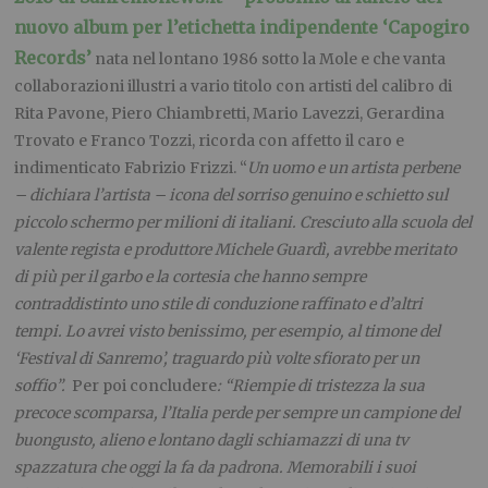
nuovo album per l’etichetta indipendente ‘Capogiro
Records’
nata nel lontano 1986 sotto la Mole e che vanta
collaborazioni illustri a vario titolo con artisti del calibro di
Rita Pavone, Piero Chiambretti, Mario Lavezzi, Gerardina
Trovato e Franco Tozzi, ricorda con affetto il caro e
indimenticato Fabrizio Frizzi. “
Un uomo e un artista perbene
– dichiara l’artista – icona del sorriso genuino e schietto sul
piccolo schermo per milioni di italiani. Cresciuto alla scuola del
valente regista e produttore Michele Guardì, avrebbe meritato
di più per il garbo e la cortesia che hanno sempre
contraddistinto uno stile di conduzione raffinato e d’altri
tempi. Lo avrei visto benissimo, per esempio, al timone del
‘Festival di Sanremo’, traguardo più volte sfiorato per un
soffio”.
Per poi concludere
: “Riempie di tristezza la sua
precoce scomparsa, l’Italia perde per sempre un campione del
buongusto, alieno e lontano dagli schiamazzi di una tv
spazzatura che oggi la fa da padrona. Memorabili i suoi