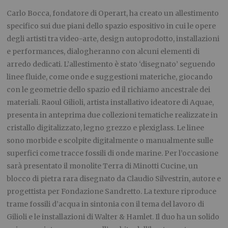
Carlo Bocca, fondatore di Operart, ha creato un allestimento
specifico sui due piani dello spazio espositivo in cui le opere
degli artisti tra video-arte, design autoprodotto, installazioni
e performances, dialogheranno con alcuni elementi di
arredo dedicati. L’allestimento è stato ‘disegnato’ seguendo
linee fluide, come onde e suggestioni materiche, giocando
con le geometrie dello spazio ed il richiamo ancestrale dei
materiali. Raoul Gilioli, artista installativo ideatore di Aquae,
presenta in anteprima due collezioni tematiche realizzate in
cristallo digitalizzato, legno grezzo e plexiglass. Le linee
sono morbide e scolpite digitalmente o manualmente sulle
superfici come tracce fossili di onde marine. Per l’occasione
sarà presentato il monolite Terra di Minotti Cucine, un
blocco di pietra rara disegnato da Claudio Silvestrin, autore e
progettista per Fondazione Sandretto. La texture riproduce
trame fossili d’acqua in sintonia con il tema del lavoro di
Gilioli e le installazioni di Walter & Hamlet. Il duo ha un solido