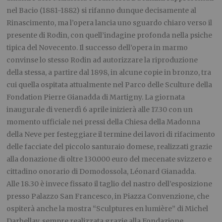
nel Bacio (1881-1882) si rifanno dunque decisamente al
Rinascimento, ma l’opera lancia uno sguardo chiaro verso il
presente di Rodin, con quell’indagine profonda nella psiche
tipica del Novecento. Il successo dell’opera in marmo
convinse lo stesso Rodin ad autorizzare la riproduzione
della stessa, a partire dal 1898, in alcune copie in bronzo, tra
cui quella ospitata attualmente nel Parco delle Sculture della
Fondation Pierre Gianadda di Martigny. La giornata
inaugurale di venerdì 6 aprile inizierà alle 17.30 con un
momento ufficiale nei pressi della Chiesa della Madonna
della Neve per festeggiare il termine dei lavori di rifacimento
delle facciate del piccolo santuraio domese, realizzati grazie
alla donazione di oltre 130.000 euro del mecenate svizzero e
cittadino onorario di Domodossola, Léonard Gianadda.
Alle 18.30 è invece fissato il taglio del nastro dell’esposizione
presso Palazzo San Francesco, in Piazza Convenzione, che
ospiterà anche la mostra “Sculptures en lumière” di Michel
Darbellay, sempre realizzata grazie alla Fondazione