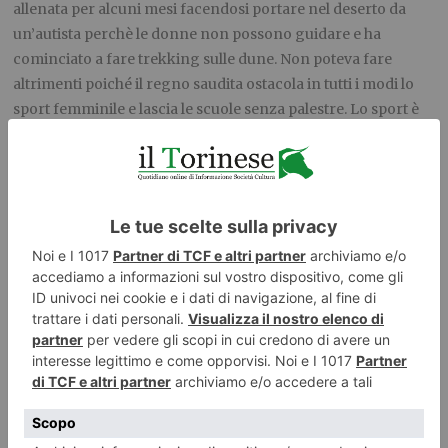
allenata per alcuni mesi facendosi portare nel deserto da
un’autista perchè le donne non possono guidare e ha
cominciato a fare trekking sulle dune. Non poteva fare
altrimenti poiché il regno saudita ostacola in tutti i modi lo
sport femminile e lascia le scuole senza palestre. Lo sport è
considerato un gioco solo maschile e va contro la religione a
causa dell’abbigliamento. Nata a Gedda, Raha Moharrak ha
30 anni e negli ultimi cinque anni ha preso parte a una
decina di spedizioni alpinistiche. Non è stato facile per lei
liberarsi dei divieti imposti dalla famiglia che inizialmente
era contraria alla sua passione e ai suoi sogni sportivi. Dopo
infiniti tentativi è riuscita a convincere i genitori e a gettarsi
nell’impresa di opporsi al “sistema”. E soprattutto è riuscita a
mobilitare un gran numero di donne che hanno lanciato
una campagna sui social media dal titolo “Io sono la
guardiana di me stessa” mirata contro le norme in vigore in
Arabia Saudita secondo le quali ogni scelta di una donna
dipende dalla volontà del maschio “guardiano”, che può