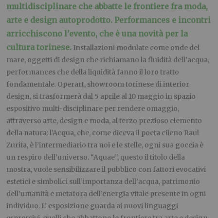
multidisciplinare che abbatte le frontiere fra moda,
arte e design autoprodotto. Performances e incontri
arricchiscono l’evento, che è una novità per la
cultura torinese.
Installazioni modulate come onde del
mare, oggetti di design che richiamano la fluidità dell’acqua,
performances che della liquidità fanno il loro tratto
fondamentale. Operart, showroom torinese di interior
design, si trasformerà dal 5 aprile al 10 maggio in spazio
espositivo multi-disciplinare per rendere omaggio,
attraverso arte, design e moda, al terzo prezioso elemento
della natura: l’Acqua, che, come diceva il poeta cileno Raul
Zurita, è l’intermediario tra noi e le stelle, ogni sua goccia è
un respiro dell’universo. “Aquae”, questo il titolo della
mostra, vuole sensibilizzare il pubblico con fattori evocativi
estetici e simbolici sull’importanza dell’acqua, patrimonio
dell’umanità e metafora dell’energia vitale presente in ogni
individuo. L’ esposizione guarda ai nuovi linguaggi
espressivi, quelli che abbattono le frontiere tra arte e design