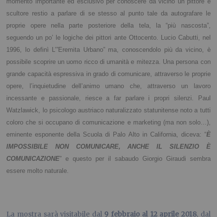
momento importante ed esclusivo per conoscere da vicino un pittore e
scultore restio a parlare di se stesso al punto tale da autografare le
proprie opere nella parte posteriore della tela, la “più nascosta”,
seguendo un po’ le logiche dei pittori ante Ottocento.
Lucio Cabutti, nel
1996, lo definì L’”Eremita Urbano” ma, conoscendolo più da vicino, è
possibile scoprire un uomo ricco di umanità e mitezza. Una persona con
grande capacità espressiva in grado di comunicare, attraverso le proprie
opere, l’inquietudine dell’animo umano che, attraverso un lavoro
incessante e passionale, riesce a far parlare i propri silenzi.
Paul
Watzlawick, lo psicologo austriaco naturalizzato statunitense noto a tutti
coloro che si occupano di comunicazione e marketing (ma non solo…),
eminente esponente della Scuola di Palo Alto in California, diceva: “
È
IMPOSSIBILE NON COMUNICARE, ANCHE IL SILENZIO È
COMUNICAZIONE
” e questo per il sabaudo Giorgio Giraudi sembra
essere molto naturale.
.
La mostra sarà visitabile dal
9 febbraio al 12 aprile 2018
, dal