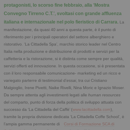
protagonisti, lo scorso fine febbraio, alla ‘Mostra
Convegno Tirreno C.T.’, svoltasi con grande affluenza
italiana e internazionale nel polo fieristico di Carrara.
La
manifestazione, da quasi 40 anni a questa parte, è il punto di
riferimento per i principali operatori del settore alberghiero e
ristorativo. ‘La Cittadella Spa’, marchio storico leader nel Centro
Italia nella produzione e distribuzione di prodotti e servizi per la
caffetteria e la ristorazione, si è distinta come sempre per qualità,
servizi offerti ed innovazione. In questa occasione, si è presentata
con il loro responsabile comunicazione- marketing ed un ricco e
variegato parterre di testimonial d’
essai
, tra cui Cristiano
Malgioglio, Irene Pivetti, Naike Rivelli, Nina Moric e Ignazio Moser.
Da sempre attenta agli investimenti legati alle
human resources
del comparto, punto di forza della politica di sviluppo attuata con
successo da ‘La Cittadella del Caffè’ (
www.lacittadella.com
),
tramite la propria divisione dedicata ‘La Cittadella Coffe School’, è
l’ampia gamma permanente di
Corsi di Formazione SCA
di