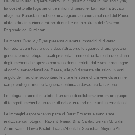
Dal 2014 in Iraq la guerra contro l’ISIS (Islamic State in Iraq and Syria)
ha costretto alla fuga più di tre milioni di persone. La metà ha trovato
rifugio nel Kurdistan iracheno, una regione autonoma nel nord del Paese
abitata da circa cinque milioni di curdi e amministrata dal Governo
Regionale del Kurdistan.
La mostra Over My Eyes presenta quaranta immagini di diverso
formato, alcuni testi e due video. Attraverso lo sguardo di una giovane
generazione di fotografi locali presenta frammenti della realtà quotidiana
degli Iracheni che spesso non sono documentati: dalle vaste montagne
ai confini settentrionali del Paese, alle più disparate situazioni in ogni
angolo dell’Iraq che raccontano le vite e le storie di chi vive da anni nei
campi profughi, mentre la guerra continua a devastare la nazione.
Le fotografie sono il risultato di un anno di collaborazione tra un gruppo
di fotografi iracheni e un team di editor, curatori e scrittori internazionali.
Le immagini esposte fanno parte di Darst Projects e sono state
realizzate dai fotografi: Rawsht Twana, Bnar Sardar, Seivan M. Salim,
Aram Karim, Hawre Khalid, Twana Abdullah, Sebastian Meyer e Ali