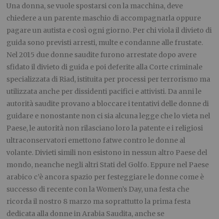
Una donna, se vuole spostarsi con la macchina, deve
chiedere a un parente maschio di accompagnarla oppure
pagare un autista e così ogni giorno. Per chi viola il divieto di
guida sono previsti arresti, multe e condanne alle frustate.
Nel 2015 due donne saudite furono arrestate dopo avere
sfidato il divieto di guida e poi deferite alla Corte criminale
specializzata di Riad, istituita per processi per terrorismo ma
utilizzata anche per dissidenti pacifici e attivisti. Da anni le
autorità saudite provano a bloccare i tentativi delle donne di
guidare e nonostante non ci sia alcuna legge che lo vieta nel
Paese, le autorità non rilasciano loro la patente e i religiosi
ultraconservatori emettono fatwe contro le donne al
volante. Divieti simili non esistono in nessun altro Paese del
mondo, neanche negli altri Stati del Golfo. Eppure nel Paese
arabico c’è ancora spazio per festeggiare le donne come è
successo di recente con la Women’s Day, una festa che
ricorda il nostro 8 marzo ma soprattutto la prima festa
dedicata alla donne in Arabia Saudita, anche se