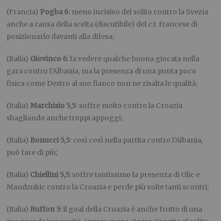
(Francia)
Pogba 6
: meno incisivo del solito contro la Svezia
anche a causa della scelta (discutibile) del c.t. francese di
posizionarlo davanti alla difesa;
(Italia)
Giovinco 6:
fa vedere qualche buona giocata nella
gara contro l’Albania, ma la presenza di una punta poco
fisica come Destro al suo fianco non ne risalta le qualità;
(Italia)
Marchisio 5,5
: soffre molto contro la Croazia
sbagliando anche troppi appoggi;
(Italia)
Bonucci 5,5
: così così nella partita contro l’Albania,
può fare di più;
(Italia)
Chiellini 5,5:
soffre tantissimo la presenza di Olic e
Mandzukic contro la Croazia e perde più volte tanti scontri;
(Italia)
Buffon 5:
il goal della Croazia è anche frutto di una