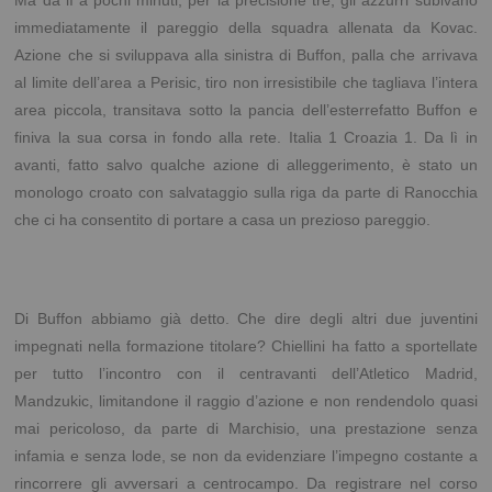
Ma da lì a pochi minuti, per la precisione tre, gli azzurri subivano
immediatamente il pareggio della squadra allenata da Kovac.
Azione che si sviluppava alla sinistra di Buffon, palla che arrivava
al limite dell’area a Perisic, tiro non irresistibile che tagliava l’intera
area piccola, transitava sotto la pancia dell’esterrefatto Buffon e
finiva la sua corsa in fondo alla rete. Italia 1 Croazia 1. Da lì in
avanti, fatto salvo qualche azione di alleggerimento, è stato un
monologo croato con salvataggio sulla riga da parte di Ranocchia
che ci ha consentito di portare a casa un prezioso pareggio.
Di Buffon abbiamo già detto. Che dire degli altri due juventini
impegnati nella formazione titolare? Chiellini ha fatto a sportellate
per tutto l’incontro con il centravanti dell’Atletico Madrid,
Mandzukic, limitandone il raggio d’azione e non rendendolo quasi
mai pericoloso, da parte di Marchisio, una prestazione senza
infamia e senza lode, se non da evidenziare l’impegno costante a
rincorrere gli avversari a centrocampo. Da registrare nel corso