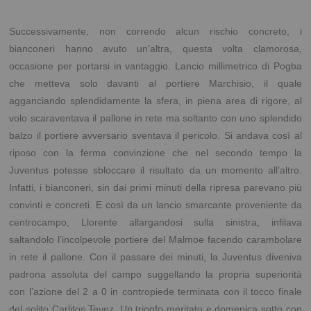
Successivamente, non correndo alcun rischio concreto, i
bianconeri hanno avuto un’altra, questa volta clamorosa,
occasione per portarsi in vantaggio. Lancio millimetrico di Pogba
che metteva solo davanti al portiere Marchisio, il quale
agganciando splendidamente la sfera, in piena area di rigore, al
volo scaraventava il pallone in rete ma soltanto con uno splendido
balzo il portiere avversario sventava il pericolo. Si andava così al
riposo con la ferma convinzione che nel secondo tempo la
Juventus potesse sbloccare il risultato da un momento all’altro.
Infatti, i bianconeri, sin dai primi minuti della ripresa parevano più
convinti e concreti. E così da un lancio smarcante proveniente da
centrocampo, Llorente allargandosi sulla sinistra, infilava
saltandolo l’incolpevole portiere del Malmoe facendo carambolare
in rete il pallone. Con il passare dei minuti, la Juventus diveniva
padrona assoluta del campo suggellando la propria superiorità
con l’azione del 2 a 0 in contropiede terminata con il tocco finale
del solito Carlitos Tevez. Un trionfo meritato e domenica sotto con