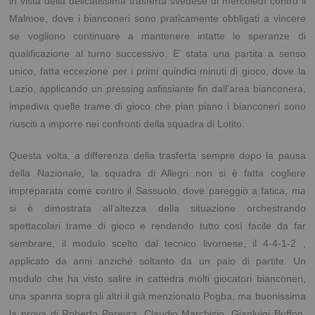
in vista della delicatissima trasferta svedese di mercoledì contro il
Malmoe, dove i bianconeri sono praticamente obbligati a vincere
se vogliono continuare a mantenere intatte le speranze di
qualificazione al turno successivo. E’ stata una partita a senso
unico, fatta eccezione per i primi quindici minuti di gioco, dove
la
Lazio
, applicando un pressing asfissiante fin dall’area bianconera,
impediva quelle trame di gioco che pian piano i bianconeri sono
riusciti a imporre nei confronti della squadra di Lotito.
Questa volta, a differenza della trasferta sempre dopo la pausa
della Nazionale, la squadra di Allegri non si è fatta cogliere
impreparata come contro il Sassuolo, dove pareggiò a fatica, ma
si è dimostrata all’altezza della situazione orchestrando
spettacolari trame di gioco e rendendo tutto così facile da far
sembrare, il modulo scelto dal tecnico livornese, il 4-4-1-2 ,
applicato da anni anziché soltanto da un paio di partite. Un
modulo che ha visto salire in cattedra molti giocatori bianconeri,
una spanna sopra gli altri il già menzionato Pogba, ma buonissima
la prova di Roberto Pereyra, Claudio Marchisio, Gianluigi Buffon,