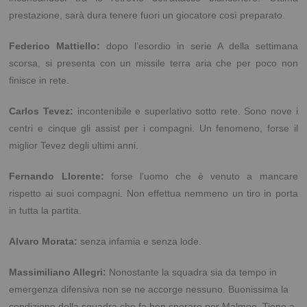
prestazione, sarà dura tenere fuori un giocatore così preparato.
Federico Mattiello:
dopo l’esordio in serie A della settimana
scorsa, si presenta con un missile terra aria che per poco non
finisce in rete.
Carlos Tevez:
incontenibile e superlativo sotto rete. Sono nove i
centri e cinque gli assist per i compagni. Un fenomeno, forse il
miglior Tevez degli ultimi anni.
Fernando Llorente:
forse l’uomo che è venuto a mancare
rispetto ai suoi compagni. Non effettua nemmeno un tiro in porta
in tutta la partita.
Alvaro Morata:
senza infamia e senza lode.
Massimiliano Allegri:
Nonostante la squadra sia da tempo in
emergenza difensiva non se ne accorge nessuno. Buonissima la
condizione della squadra che fa ben sperare per Malmoe. Tiene a