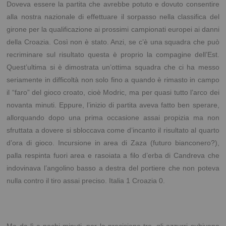
Doveva essere la partita che avrebbe potuto e dovuto consentire
alla nostra nazionale di effettuare il sorpasso nella classifica del
girone per la qualificazione ai prossimi campionati europei ai danni
della Croazia. Così non è stato. Anzi, se c’è una squadra che può
recriminare sul risultato questa è proprio la compagine dell’Est.
Quest’ultima si è dimostrata un’ottima squadra che ci ha messo
seriamente in difficoltà non solo fino a quando è rimasto in campo
il “faro” del gioco croato, cioè Modric, ma per quasi tutto l’arco dei
novanta minuti. Eppure, l’inizio di partita aveva fatto ben sperare,
allorquando dopo una prima occasione assai propizia ma non
sfruttata a dovere si sbloccava come d’incanto il risultato al quarto
d’ora di gioco. Incursione in area di Zaza (futuro bianconero?),
palla respinta fuori area e rasoiata a filo d’erba di Candreva che
indovinava l’angolino basso a destra del portiere che non poteva
nulla contro il tiro assai preciso. Italia 1 Croazia 0.