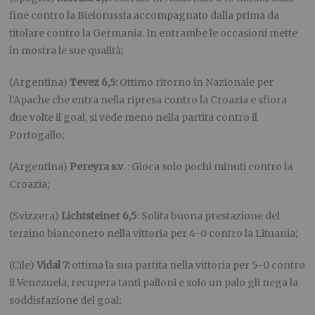
fine contro la Bielorussia accompagnato dalla prima da
titolare contro la Germania. In entrambe le occasioni mette
in mostra le sue qualità;
(Argentina)
Tevez 6,5:
Ottimo ritorno in Nazionale per
l’Apache che entra nella ripresa contro la Croazia e sfiora
due volte il goal, si vede meno nella partita contro il
Portogallo;
(Argentina)
Pereyra s.v
. : Gioca solo pochi minuti contro la
Croazia;
(Svizzera)
Lichtsteiner 6,5
: Solita buona prestazione del
terzino bianconero nella vittoria per 4-0 contro la Lituania;
(Cile)
Vidal 7:
ottima la sua partita nella vittoria per 5-0 contro
il Venezuela, recupera tanti palloni e solo un palo gli nega la
soddisfazione del goal;