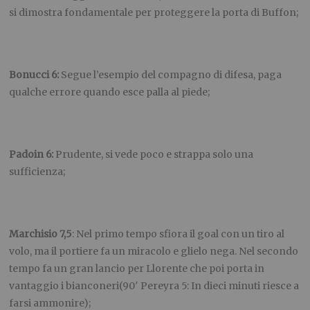
si dimostra fondamentale per proteggere la porta di Buffon;
Bonucci 6:
Segue l’esempio del compagno di difesa, paga
qualche errore quando esce palla al piede;
Padoin 6:
Prudente, si vede poco e strappa solo una
sufficienza;
Marchisio 7,5
: Nel primo tempo sfiora il goal con un tiro al
volo, ma il portiere fa un miracolo e glielo nega. Nel secondo
tempo fa un gran lancio per Llorente che poi porta in
vantaggio i bianconeri(90′ Pereyra 5: In dieci minuti riesce a
farsi ammonire);