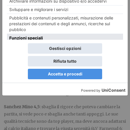
Bruno Peres 6,5
: sempre pericoloso, da una delle sue
accellerazioni nasce il rigore, in difesa copre bene(91′
Martinez s.v.);
Vives 6
: partita ordinata la sua, ma sembra meno in forma
rispetto al solito (65′ Nocerino 5: da lui ci si aspetta molto, ma
deve ancora trovare la giusta condizione fisica)
Gazzi 6
: come sempre ottimo in fase d’interdizione, meno
quando si tratta di impostare la manovra;
El Kaddouri 6,5
: sfiora il goal nel primo tempo e a più riprese
illumina le azioni offensive dei granata;
Sanchez Mino 4,5
: sbaglia il rigore che poteva cambiare la
partita, si vede poco e sbaglia anche tanti appoggi. Le sue
qualità tecniche sono da top player, ma deve ancora adattarsi
al calcio italiano e trovare la giusta serenità (45′ Farnerud 6: