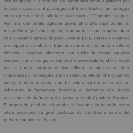
vice campione d’Europa ma già matematicamente qualificato per
la fase successiva, il passaggio del turno. Basterà un pareggio
interno per accedere alla fase successiva di Champion League.
Non era una partita agevole quella affrontata dagli uomini di
mister Allegri, per varie ragioni, la prima delle quali rappresentata
da un pessimo terreno di gioco, dove la palla, spesso e volentieri
era soggetta a sobbalzi e traiettorie anormali, mettendo a volte in
difficoltà i giocatori bianconeri ma anche la stessa squadra
svedese, con il suo gioco, semplice e prevedibile fin che si vuole
ma di buona caratura atletica. Allegri, in ogni caso, data
l’importanza di conseguire a tutti i costi una vittoria, che diciamolo
subito, è stata meritata, non ha voluto correre alcun rischio,
schierando la formazione fotocopia di domenica con l’unica
esclusione, fin dall’inizio della partita, di Vidal al posto di Pereyra.
E proprio dai piedi del cileno che la Juventus ha avuto la prima
nitida occasione da goal vanificata da una buona parata del
portiere campione di Svezia.