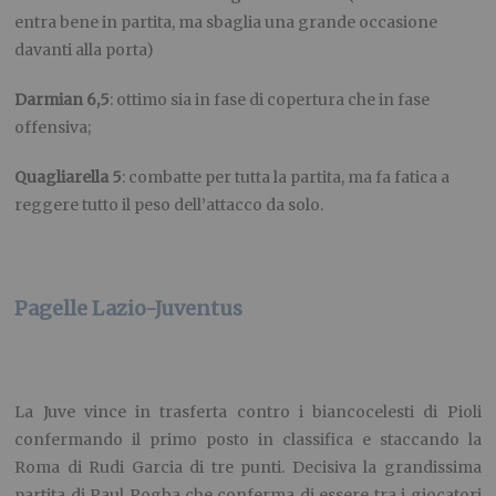
entra bene in partita, ma sbaglia una grande occasione
davanti alla porta)
Darmian 6,5
: ottimo sia in fase di copertura che in fase
offensiva;
Quagliarella 5
: combatte per tutta la partita, ma fa fatica a
reggere tutto il peso dell’attacco da solo.
Pagelle Lazio-Juventus
La Juve vince in trasferta contro i biancocelesti di Pioli
confermando il primo posto in classifica e staccando la
Roma di Rudi Garcia di tre punti. Decisiva la grandissima
partita di Paul Pogba che conferma di essere tra i giocatori