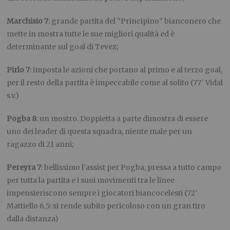
Marchisio 7
: grande partita del “Principino” bianconero che
mette in mostra tutte le sue migliori qualità ed è
determinante sul goal di Tevez;
Pirlo 7
: imposta le azioni che portano al primo e al terzo goal,
per il resto della partita è impeccabile come al solito (77′ Vidal
s.v.)
Pogba 8
: un mostro. Doppietta a parte dimostra di essere
uno dei leader di questa squadra, niente male per un
ragazzo di 21 anni;
Pereyra 7
: bellissimo l’assist per Pogba, pressa a tutto campo
per tutta la partita e i suoi movimenti tra le linee
impensieriscono sempre i giocatori biancocelesti (72′
Mattiello 6,5: si rende subito pericoloso con un gran tiro
dalla distanza)