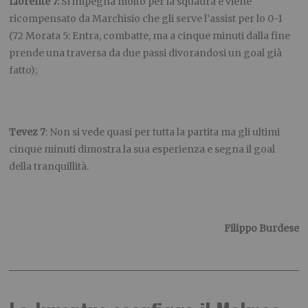
Llorente 7:
Si impegna molto per la squadra e viene
ricompensato da Marchisio che gli serve l’assist per lo 0-1
(72 Morata 5: Entra, combatte, ma a cinque minuti dalla fine
prende una traversa da due passi divorandosi un goal già
fatto);
Tevez 7
: Non si vede quasi per tutta la partita ma gli ultimi
cinque minuti dimostra la sua esperienza e segna il goal
della tranquillità.
Filippo Burdese