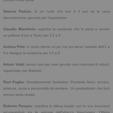
mondo come Klose
Simone Padoin:
in un ruolo che non è il suo se la cava
discretamente, peccato per l’espulsione
Claudio Marchisio:
superba la cavalcata che lo porta a servire
un pallone d’oro a Tevez per il
2 a
0
Andrea Pirlo:
in avvio stenta un po’ ma poi serve l’assiste dell’1 a
0 e disegna la traiettoria per il
3 a
0
Arturo Vidal:
senza voto per aver giocato una manciata di minuti,
risparmiato per Malmoe
Paul Pogba:
Semplicemente fantastico. Possiede fisico, tecnica,
potenza, corsa e personalità da vendere. Un predestinato che farà
ancora tanta strada.
Roberto Pereyra:
scardina la difesa laziale con le sue incursioni
incuneandosi tra le retrovie dell’attacco bianconero. Ottima