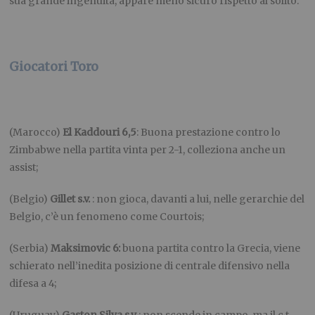
sua grande ingenuità, appare meno sicuro rispetto al solito.
Giocatori Toro
(Marocco)
El Kaddouri 6,5
: Buona prestazione contro lo
Zimbabwe nella partita vinta per 2-1, colleziona anche un
assist;
(Belgio)
Gillet s.v.
: non gioca, davanti a lui, nelle gerarchie del
Belgio, c’è un fenomeno come Courtois;
(Serbia)
Maksimovic 6:
buona partita contro la Grecia, viene
schierato nell’inedita posizione di centrale difensivo nella
difesa a 4;