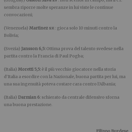
(Uruguay)
Gaston Silva s.v
: non scende in campo, ma il c.t.
sembra riporre molte speranze in lui viste le continue
convocazioni;
(Venezuela)
Martinez s.v.
: gioca solo 10 minuti contro la
Bolivia;
(Svezia)
Jansson 6,5:
Ottima prova del talento svedese nella
partita contro la Francia di Paul Pogba;
(Italia)
Moretti 5,5:
è il più vecchio giocatore nella storia
d’Italia a esordire con la Nazionale, buona partita per lui, ma
una sua ingenuità poteva costare cara contro l’Albania;
(Italia)
Darmian 6
: schierato da centrale difensivo sforna
una buona prestazione.
Filippo Burdese