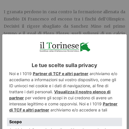
I granata perdono in casa contro la formazione allenata da
Eusebio Di Francesco ed escono tra i fischi dell’Olimpico.
Decisivi il rigore sbagliato da Sanchez Mino nel primo
tempo e il goal di Floro Flores, sugli sviluppi di un calcio
d’angolo, a pochi minuti dalla fine.
Gillet 6
: poco impegnato durante la partita, sul goal non ha
colpe;
Maksimovic 6:
partita molto attenta la sua, decisivo il suo
salvataggio su un tiro di Berardi;
Glik 6
: regge bene la difesa e imposta bene il gioco;
Moretti 5,5
: solita buona partita, ma sul goal perde Floro
Flores;