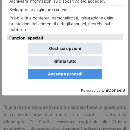
Ma proposte interessanti arrivano anche sul tema del tessile,
come la creazione di tessuti più resistenti per chi viaggia
nello spazio, nel settore turistico, per scoprire in maniera più
approfondita le opere d’arte nei dettagli più irraggiungibili,
e nel campo della salute, con la prevista ideazione di una
futura linea di esoscheletri (gambe artificiali). Buone notizie
anche per gli amanti della montagna, soprattutto per i più
avventurosi: verrà realizzato un sistema innovativo per il
salvataggio dei dispersi nelle zone montane.
“I poli di innovazione hanno funzionato bene in questi anni
e realizzato iniziative molto interessanti – sottolinea
Giuseppina De Santis, assessore regionale alle Attività
produttive – Il compito che ci aspetta è adesso fare tesoro di