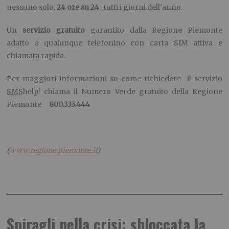
nessuno solo,
24 ore su 24
, tutti i giorni dell’anno.
Un
servizio gratuito
garantito dalla Regione Piemonte
adatto a qualunque telefonino con carta SIM attiva e
chiamata rapida.
Per maggiori informazioni su come richiedere il servizio
SMS
help! chiama il Numero Verde gratuito della Regione
Piemonte
800.333.444
(
www.regione.piemonte.it
)
Spiragli nella crisi: sbloccata la