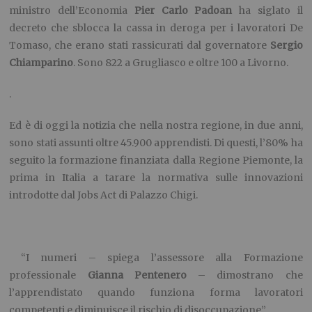
ministro dell’Economia
Pier Carlo Padoan
ha siglato il
decreto che sblocca la cassa in deroga per i lavoratori De
Tomaso, che erano stati rassicurati dal governatore
Sergio
Chiamparino
. Sono 822 a Grugliasco e oltre 100 a Livorno.
.
Ed è di oggi la notizia che nella nostra regione, in due anni,
sono stati assunti oltre 45.900 apprendisti. Di questi, l’80% ha
seguito la formazione finanziata dalla Regione Piemonte, la
prima in Italia a tarare la normativa sulle innovazioni
introdotte dal Jobs Act di Palazzo Chigi.
“I numeri – spiega l’assessore alla Formazione
professionale
Gianna Pentenero
– dimostrano che
l’apprendistato quando funziona forma lavoratori
competenti e diminuisce il rischio di disoccupazione”.