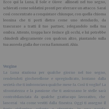
Ecco qui la Luna, il Sole e Giove allineati nel tuo segno,
schierati come soldatini pronti per sferrare un attacco. Sarai
così concentrato a conquistare chiunque, con quella chioma
leonina che ti porti dietro come uno stendardo, da
trascurare a tratti il tuo partner, relegandolo nella tua
ombra. Attento, troppa luce ferisce gli occhi, e lui potrebbe
chiuderli allegramente con qualcun altro, piantando sulla
tua aureola gialla due corna fiammanti. Ahia.
Vergine
La Luna staziona per qualche giorno nel tuo segno,
rendendoti giocherellone e spregiudicato, lontano dalla
serietà che ti imbronciava qualche mese fa. Così ti voglio! La
sfrontatezza e la passione che ti assicurano le stelle sarà
controbilanciata da qualche grattacapo lavorativo, che
lancerai via come vestiti dalla finestra. Oggi ti assegno il