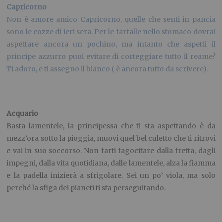
Capricorno
Non è amore amico Capricorno, quelle che senti in pancia
sono le cozze di ieri sera. Per le farfalle nello stomaco dovrai
aspettare ancora un pochino, ma intanto che aspetti il
principe azzurro puoi evitare di corteggiare tutto il reame?
Ti adoro, e ti assegno il bianco ( è ancora tutto da scrivere).
Acquario
Basta lamentele, la principessa che ti sta aspettando è da
mezz’ora sotto la pioggia, muovi quel bel culetto che ti ritrovi
e vai in suo soccorso. Non farti fagocitare dalla fretta, dagli
impegni, dalla vita quotidiana, dalle lamentele, alza la fiamma
e la padella inizierà a sfrigolare. Sei un po’ viola, ma solo
perché la sfiga dei pianeti ti sta perseguitando.