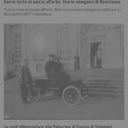
Con la testa in mezzo all’erba. Storie omegnesi di Resistenza
“Con la testa in mezzo all’erba. Note sui sessanta omegnesi caduti per la
libertà,1943-1945” ( Interlinea,
Le reali villeggiature alla Palazzina di Caccia di Stupinigi