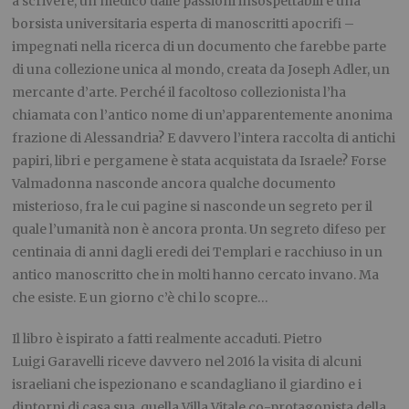
a scrivere, un medico dalle passioni insospettabili e una
borsista universitaria esperta di manoscritti apocrifi –
impegnati nella ricerca di un documento che farebbe parte
di una collezione unica al mondo, creata da Joseph Adler, un
mercante d’arte. Perché il facoltoso collezionista l’ha
chiamata con l’antico nome di un’apparentemente anonima
frazione di Alessandria? E davvero l’intera raccolta di antichi
papiri, libri e pergamene è stata acquistata da Israele? Forse
Valmadonna nasconde ancora qualche documento
misterioso, fra le cui pagine si nasconde un segreto per il
quale l’umanità non è ancora pronta. Un segreto difeso per
centinaia di anni dagli eredi dei Templari e racchiuso in un
antico manoscritto che in molti hanno cercato invano. Ma
che esiste. E un giorno c’è chi lo scopre…
Il libro è ispirato a fatti realmente accaduti. Pietro
Luigi Garavelli riceve davvero nel 2016 la visita di alcuni
israeliani che ispezionano e scandagliano il giardino e i
dintorni di casa sua, quella Villa Vitale co-protagonista della