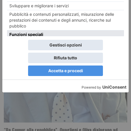
RECENTI:
“Da Cavour alla repubblica”, Quaglieni e Oliva dialogano ad