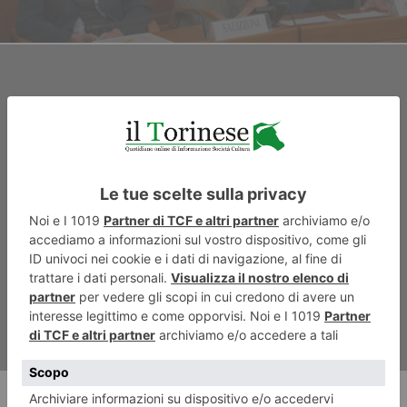
ARTICOLO SUCCESSIVO
Trent’anni dopo l’abbattimento
del muro della vergogna