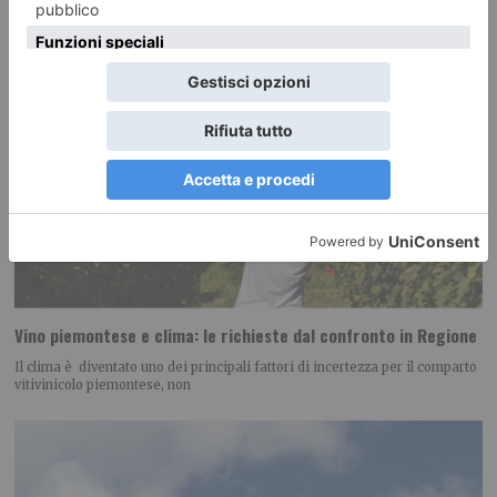
Vino piemontese e clima: le richieste dal confronto in Regione
Il clima è diventato uno dei principali fattori di incertezza per il comparto
vitivinicolo piemontese, non