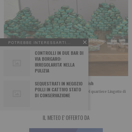
POTREBBE INTERESSARTI...
CONTROLLI IN DUE BAR DI
VIA BORGARO:
IRREGOLARITA' NELLA
PULIZIA
Spaccio: la polizia sequestra 33 kg di hashish
SEQUESTRATI IN NEGOZIO
POLLI IN CATTIVO STATO
La Polizia di Stato ha arrestato, nei giorni scorsi nel quartiere Lingotto di
DI CONSERVAZIONE
Torino, un 24enne
IL METEO E' OFFERTO DA