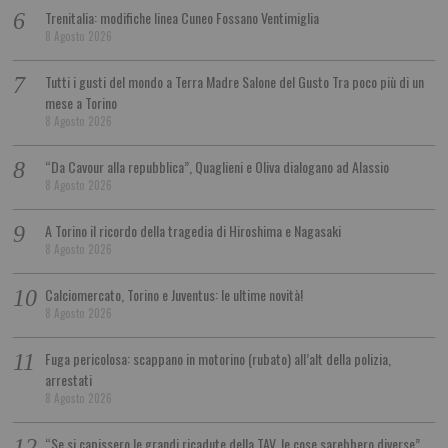
Trenitalia: modifiche linea Cuneo Fossano Ventimiglia
8 Agosto 2026
Tutti i gusti del mondo a Terra Madre Salone del Gusto Tra poco più di un
mese a Torino
8 Agosto 2026
“Da Cavour alla repubblica”, Quaglieni e Oliva dialogano ad Alassio
8 Agosto 2026
A Torino il ricordo della tragedia di Hiroshima e Nagasaki
8 Agosto 2026
Calciomercato, Torino e Juventus: le ultime novità!
8 Agosto 2026
Fuga pericolosa: scappano in motorino (rubato) all’alt della polizia,
arrestati
8 Agosto 2026
“Se si capissero le grandi ricadute della TAV, le cose sarebbero diverse”