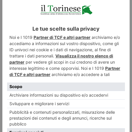
Mondragone, risulta allo stato privo di permesso di
soggiorno in corso di validità. Sono in corso accertamenti e
verifiche con la Questura di Caserta per definire la regolarità
della presenza sul territorio. Dall’inizio dell’anno 2018 il
Reparto operativo speciale della Polizia Municipale di Torino
ha effettuato oltre centosessanta interventi a bordo dei
mezzi pubblici, traendo in arresto 19 persone.
ZONA OSPEDALE SAN GIOVANNI
BOSCO, FERMATI TRE
PARCHEGGIATORI ABUSIVI
PUBBLICATO IL
7 MARZO 2019
CRONACA
Oggi,
giovedì 7