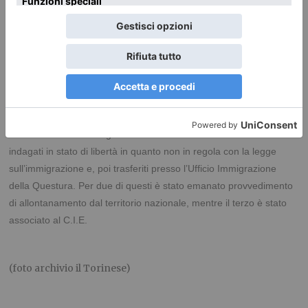
marzo, Agenti del Reparto Operativo Speciale della
Polizia Municipale hanno effettuato un controllo sulla
piazza Donatori di Sangue, fronte Ospedale San
Giovanni Bosco
Sono stati fermati tre parcheggiatori abusivi, cittadini di nazionalità
marocchina, di 25, 28 e 31 anni e sono stati accompagnati presso
il Comando di via Bologna 74. Successivamente sono stati
indagati in stato di libertà in quanto non in regola con la legge
sull’immigrazione e, poi trasferiti presso l’Ufficio Immigrazione
della Questura. Per due di questi è stato emanato provvedimento
di allontanamento dal territorio nazionale, mentre il terzo è stato
associato al C.I.E.
(foto archivio il Torinese)