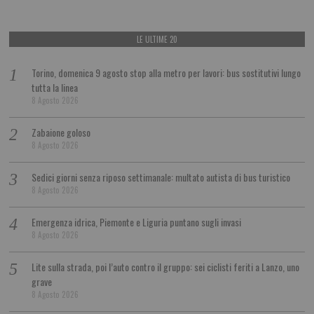
LE ULTIME 20
Torino, domenica 9 agosto stop alla metro per lavori: bus sostitutivi lungo
tutta la linea
8 Agosto 2026
Zabaione goloso
8 Agosto 2026
Sedici giorni senza riposo settimanale: multato autista di bus turistico
8 Agosto 2026
Emergenza idrica, Piemonte e Liguria puntano sugli invasi
8 Agosto 2026
Lite sulla strada, poi l’auto contro il gruppo: sei ciclisti feriti a Lanzo, uno
grave
8 Agosto 2026