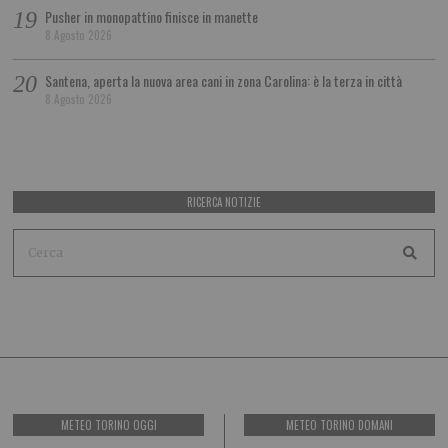
Pusher in monopattino finisce in manette
8 Agosto 2026
Santena, aperta la nuova area cani in zona Carolina: è la terza in città
8 Agosto 2026
RICERCA NOTIZIE
METEO TORINO OGGI
METEO TORINO DOMANI