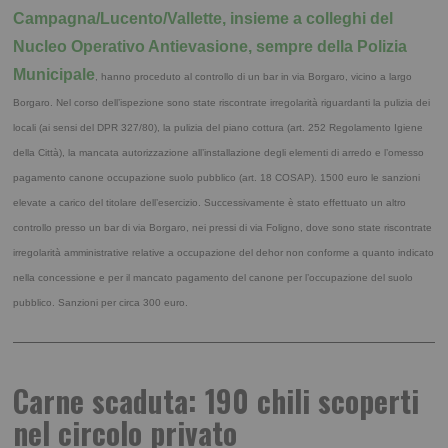
Campagna/Lucento/Vallette, insieme a colleghi del
Nucleo Operativo Antievasione, sempre della Polizia
Municipale
, hanno proceduto al controllo di un bar in via Borgaro, vicino a largo
Borgaro.
Nel corso dell’ispezione sono state riscontrate irregolarità riguardanti la pulizia dei
locali (ai sensi del DPR 327/80), la pulizia del piano cottura (art. 252 Regolamento Igiene
della Città), la mancata autorizzazione all’installazione degli elementi di arredo e l’omesso
pagamento canone occupazione suolo pubblico (art. 18 COSAP). 1500 euro le sanzioni
elevate a carico del titolare dell’esercizio.
Successivamente è stato effettuato un altro
controllo presso un bar di via Borgaro, nei pressi di via Foligno, dove sono state riscontrate
irregolarità amministrative relative a occupazione del dehor non conforme a quanto indicato
nella concessione e per il mancato pagamento del canone per l’occupazione del suolo
pubblico. Sanzioni per circa 300 euro.
Carne scaduta: 190 chili scoperti
nel circolo privato