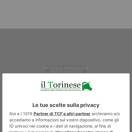
ARTICOLO PRECEDENTE
Giuseppe “Pino” Trani, tifoso
juventino d'Istria