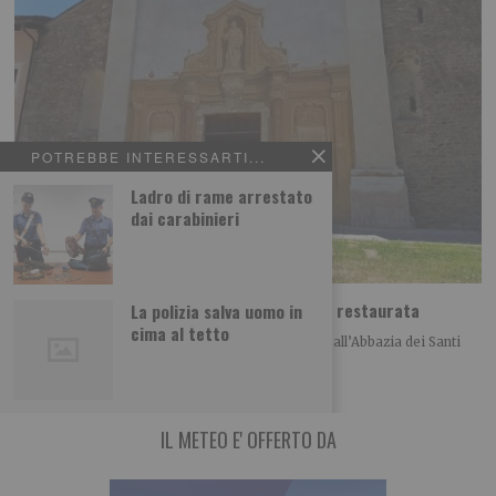
POTREBBE INTERESSARTI...
Ladro di rame arrestato
dai carabinieri
Abbazia di Novalesa, nuova scala e facciata restaurata
La polizia salva uomo in
cima al tetto
Nell’anno del 1300° anniversario della fondazione, all’Abbazia dei Santi
Pietro e Andrea di Novalesa sono stati
IL METEO E' OFFERTO DA