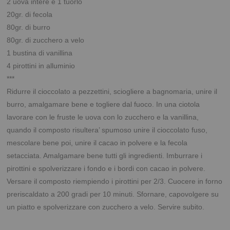
2 uova intere e 1 tuorlo
20gr. di fecola
80gr. di burro
80gr. di zucchero a velo
1 bustina di vanillina
4 pirottini in alluminio
***
Ridurre il cioccolato a pezzettini, sciogliere a bagnomaria, unire il
burro, amalgamare bene e togliere dal fuoco. In una ciotola
lavorare con le fruste le uova con lo zucchero e la vanillina,
quando il composto risultera’ spumoso unire il cioccolato fuso,
mescolare bene poi, unire il cacao in polvere e la fecola
setacciata. Amalgamare bene tutti gli ingredienti. Imburrare i
pirottini e spolverizzare i fondo e i bordi con cacao in polvere.
Versare il composto riempiendo i pirottini per 2/3. Cuocere in forno
preriscaldato a 200 gradi per 10 minuti. Sfornare, capovolgere su
un piatto e spolverizzare con zucchero a velo. Servire subito.