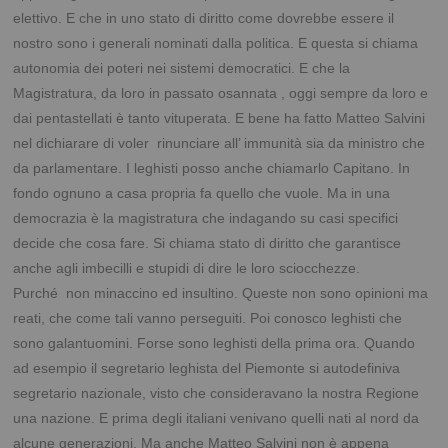
elettivo. E che in uno stato di diritto come dovrebbe essere il
nostro sono i generali nominati dalla politica. E questa si chiama
autonomia dei poteri nei sistemi democratici. E che la
Magistratura, da loro in passato osannata , oggi sempre da loro e
dai pentastellati è tanto vituperata. E bene ha fatto Matteo Salvini
nel dichiarare di voler rinunciare all’ immunità sia da ministro che
da parlamentare. I leghisti posso anche chiamarlo Capitano. In
fondo ognuno a casa propria fa quello che vuole. Ma in una
democrazia è la magistratura che indagando su casi specifici
decide che cosa fare. Si chiama stato di diritto che garantisce
anche agli imbecilli e stupidi di dire le loro sciocchezze.
Purché non minaccino ed insultino. Queste non sono opinioni ma
reati, che come tali vanno perseguiti. Poi conosco leghisti che
sono galantuomini. Forse sono leghisti della prima ora. Quando
ad esempio il segretario leghista del Piemonte si autodefiniva
segretario nazionale, visto che consideravano la nostra Regione
una nazione. E prima degli italiani venivano quelli nati al nord da
alcune generazioni. Ma anche Matteo Salvini non è appena