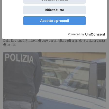
Nuovi orari Nidi comunali: coinvolti 77 Comuni piemontesi
Dalla Regione 1,5 milioni di euro per ampliare gli orari dei servizi a parità
di tariffa