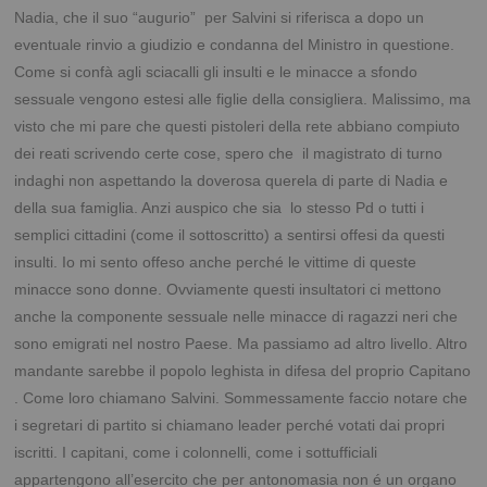
Nadia, che il suo “augurio” per Salvini si riferisca a dopo un
eventuale rinvio a giudizio e condanna del Ministro in questione.
Come si confà agli sciacalli gli insulti e le minacce a sfondo
sessuale vengono estesi alle figlie della consigliera. Malissimo, ma
visto che mi pare che questi pistoleri della rete abbiano compiuto
dei reati scrivendo certe cose, spero che il magistrato di turno
indaghi non aspettando la doverosa querela di parte di Nadia e
della sua famiglia. Anzi auspico che sia lo stesso Pd o tutti i
semplici cittadini (come il sottoscritto) a sentirsi offesi da questi
insulti. Io mi sento offeso anche perché le vittime di queste
minacce sono donne. Ovviamente questi insultatori ci mettono
anche la componente sessuale nelle minacce di ragazzi neri che
sono emigrati nel nostro Paese. Ma passiamo ad altro livello. Altro
mandante sarebbe il popolo leghista in difesa del proprio Capitano
. Come loro chiamano Salvini. Sommessamente faccio notare che
i segretari di partito si chiamano leader perché votati dai propri
iscritti. I capitani, come i colonnelli, come i sottufficiali
appartengono all’esercito che per antonomasia non é un organo