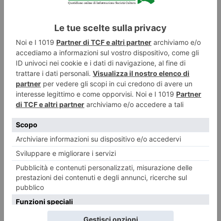
“Carcere piazza di spaccio”: agente sospeso
Aveva rilasciato un’intervista al Tg5 e l’agente scelto di polizia
penitenziaria è stato sospeso dal servizio