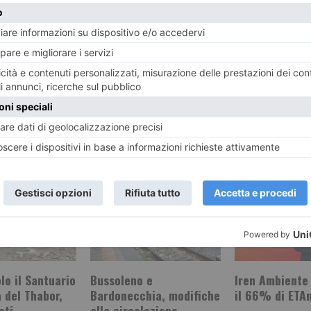
farmacie e ho
ddisfatto
ha
RECENTI:
olo il Santuario
Bussoleno e
Iren Ambiente
a del Thabor,
Bardonecchia, modifiche
il 66% di ETA
ati
alla circolazione