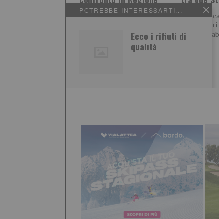
POTREBBE INTERESSARTI...
Il clima è diventato uno dei
E’ l’antica c
principali fattori di
a 3178 metri 
Ecco i rifiuti di
incertezza per il comparto
Monte Thabor
vitivinicolo piemontese, non
territorio
qualità