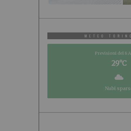
METEO TORIN
Previsioni del 8 
29°C
nubi spars