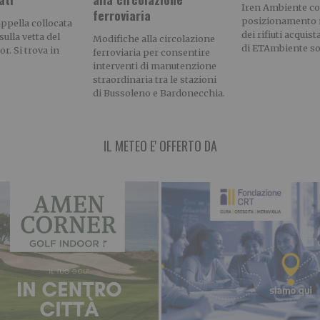
Iren Ambiente con
ferroviaria
posizionamento n
appella collocata
dei rifiuti acquis
sulla vetta del
Modifiche alla circolazione
di ETAmbiente soc
. Si trova in
ferroviaria per consentire
interventi di manutenzione
straordinaria tra le stazioni
di Bussoleno e Bardonecchia.
IL METEO E' OFFERTO DA