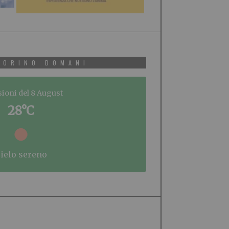
TORINO DOMANI
sioni del 8 August
28°C
cielo sereno