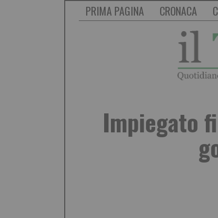
PRIMA PAGINA
CRONACA
C
Impiegato f
go