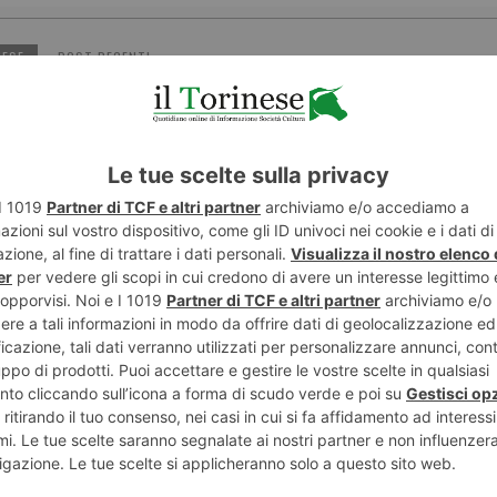
NESE
POST RECENTI
ART
ENTE
Banditi ma
areggia a San