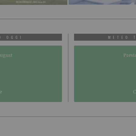
O OGGI
METEO 
August
Previ
e