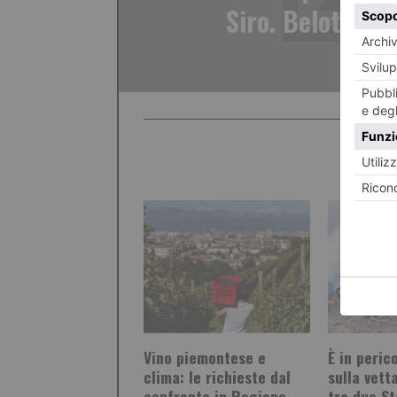
Siro. Belotti so
Vino piemontese e
È in peric
clima: le richieste dal
sulla vett
confronto in Regione
tra due St