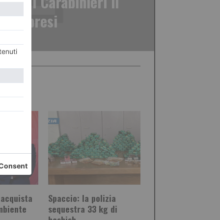
tel. I Carabinieri li
nno presi
 acquista
Spaccio: la polizia
mbiente
sequestra 33 kg di
hashish