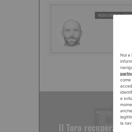
REDAZIONE IL TORI
ARTICOLO PRECED
Il Toro recupera e p