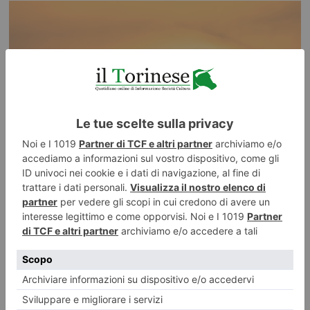
Caldo, Torino e Piemonte verso un Ferragosto ancora rovente
Temporali e qualche grado in meno non basteranno a chiudere la lunga
fase rovente In Piemonte