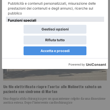
Un filo elettrificato riapre l’aorta: alle Molinette salvato un
paziente con sindrome di Marfan
Una doppia sfida chirurgica per un quarantenne colpito da una dissezione
aortica estesa. Dopo l’intervento cardiochirurgico